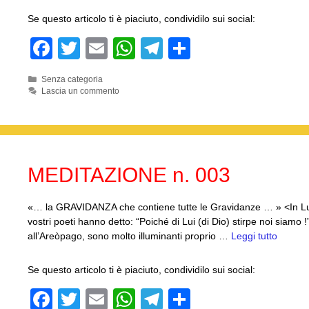
Se questo articolo ti è piaciuto, condividilo sui social:
F
T
E
W
T
C
a
wi
m
h
el
o
Categorie
Senza categoria
c
tt
ail
at
e
n
Lascia un commento
e
er
s
gr
di
b
A
a
vi
o
p
m
di
MEDITAZIONE n. 003
o
p
k
«… la GRAVIDANZA che contiene tutte le Gravidanze … » <In Lui 
vostri poeti hanno detto: “Poiché di Lui (di Dio) stirpe noi siamo 
all’Areòpago, sono molto illuminanti proprio …
Leggi tutto
Se questo articolo ti è piaciuto, condividilo sui social:
F
T
E
W
T
C