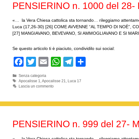
PENSIERINO n. 1000 del 28- 
o
p
k
«… la Vera Chiesa cattolica sta tornando… rileggiamo attentame
Luca (17,26-30) [26] COME AVVENNE “AL TEMPO DI NOÈ”, COS
[27] MANGIAVANO, BEVEVANO, SI AMMOGLIAVANO E SI MARI
Se questo articolo ti è piaciuto, condividilo sui social:
F
T
E
W
T
C
a
wi
m
h
el
o
Categorie
Senza categoria
c
tt
ail
at
e
n
Tag
Apocalisse 1
,
Apocalisse 21
,
Luca 17
Lascia un commento
e
er
s
gr
di
b
A
a
vi
o
p
m
di
o
p
PENSIERINO n. 999 del 27- M
k
«… la Vera Chiesa cattolica sta tornando… rileggiamo attentament