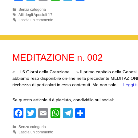
a
wi
m
h
el
o
Categorie
Senza categoria
c
tt
ail
at
e
n
Tag
Atti degli Apostoli 17
Lascia un commento
e
er
s
gr
di
b
A
a
vi
o
p
m
di
o
p
MEDITAZIONE n. 002
k
«… i 6 Giorni della Creazione … » Il primo capitolo della Genesi è
abbiamo reso disponibile on-line nella precedente MEDITAZIONE, a
ricchezza di particolari in esso contenuti. Ma non solo …
Leggi t
Se questo articolo ti è piaciuto, condividilo sui social:
F
T
E
W
T
C
a
wi
m
h
el
o
Categorie
Senza categoria
c
tt
ail
at
e
n
Lascia un commento