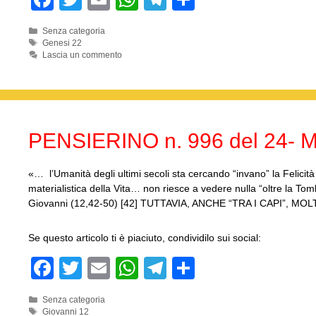
a
wi
m
h
el
o
Categorie
Senza categoria
c
tt
ail
at
e
n
Tag
Genesi 22
Lascia un commento
e
er
s
gr
di
b
A
a
vi
o
p
m
di
o
p
PENSIERINO n. 996 del 24- M
k
«… l’Umanità degli ultimi secoli sta cercando “invano” la Felic
materialistica della Vita… non riesce a vedere nulla “oltre la T
Giovanni (12,42-50) [42] TUTTAVIA, ANCHE “TRA I CAPI”, M
Se questo articolo ti è piaciuto, condividilo sui social:
F
T
E
W
T
C
a
wi
m
h
el
o
Categorie
Senza categoria
c
tt
ail
at
e
n
Tag
Giovanni 12