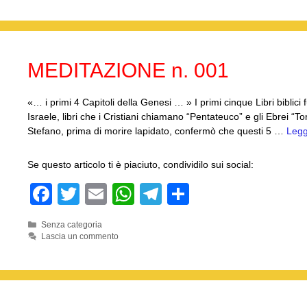
e
er
s
gr
di
b
A
a
vi
o
p
m
di
MEDITAZIONE n. 001
o
p
k
«… i primi 4 Capitoli della Genesi … » I primi cinque Libri biblici 
Israele, libri che i Cristiani chiamano “Pentateuco” e gli Ebrei
Stefano, prima di morire lapidato, confermò che questi 5 …
Legg
Se questo articolo ti è piaciuto, condividilo sui social:
F
T
E
W
T
C
a
wi
m
h
el
o
Categorie
Senza categoria
c
tt
ail
at
e
n
Lascia un commento
e
er
s
gr
di
b
A
a
vi
o
p
m
di