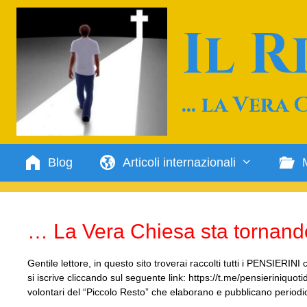
Vai
al
Il 
contenuto
… la Vera 
Blog
Articoli internazionali
… La Vera Chiesa sta tornan
Gentile lettore, in questo sito troverai raccolti tutti i PENSIERI
si iscrive cliccando sul seguente link: https://t.me/pensieriniqu
volontari del “Piccolo Resto” che elaborano e pubblicano peri