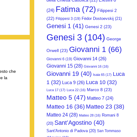
della Chiesa Cattolica
(22)
Fatima
(72)
(24)
Filippesi 2
(22)
Fëdor Dostoevskij
(21)
Filippesi 3
(19)
Genesi 1
(41)
Genesi 2
(23)
Genesi 3
(104)
George
Giovanni 1
(66)
Orwell
(23)
Giovanni 14
(26)
Giovanni 6
(19)
Giovanni 15
(28)
Giovanni 16
(16)
testo che
Giovanni 19
(40)
Luca
Isaia 65
(17)
e la
1
(32)
Luca 10
(32)
Luca 9
(26)
Marco 8
(23)
Luca 17
(17)
Luca 22
(16)
Matteo 5
(47)
Matteo 7
(24)
Matteo 16
(36)
Matteo 23
(38)
Matteo 24
(28)
Romani 8
Matteo 28
(16)
Sant'Agostino
(40)
(20)
Sant'Antonio di Padova
(20)
San Tommaso