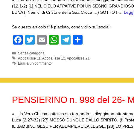
(12,1-2) [1] NEL CIELO APPARVE POI UN SEGNO GRANDIOSO: 
LUNA (i Nemici di Cristo e della Sua Croce …) SOTTO I …
Leggi
Se questo articolo ti è piaciuto, condividilo sui social:
F
T
E
W
T
C
a
wi
m
h
el
o
Categorie
Senza categoria
c
tt
ail
at
e
n
Tag
Apocalisse 11
,
Apocalisse 12
,
Apocalisse 21
Lascia un commento
e
er
s
gr
di
b
A
a
vi
o
p
m
di
o
p
PENSIERINO n. 998 del 26- M
k
«… la Vera Chiesa cattolica sta tornando… rileggiamo attentame
Luca (2,27-32) [27] MOSSO DUNQUE DALLO SPIRITO, (Il Pr
IL BAMBINO GESÙ PER ADEMPIERE LA LEGGE, [28] LO PRE