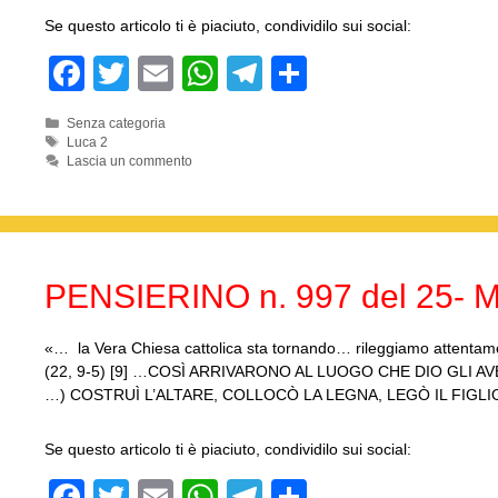
Se questo articolo ti è piaciuto, condividilo sui social:
F
T
E
W
T
C
a
wi
m
h
el
o
Categorie
Senza categoria
c
tt
ail
at
e
n
Tag
Luca 2
Lascia un commento
e
er
s
gr
di
b
A
a
vi
o
p
m
di
o
p
PENSIERINO n. 997 del 25- M
k
«… la Vera Chiesa cattolica sta tornando… rileggiamo attentamen
(22, 9-5) [9] …COSÌ ARRIVARONO AL LUOGO CHE DIO GLI AVEV
…) COSTRUÌ L’ALTARE, COLLOCÒ LA LEGNA, LEGÒ IL FIGL
Se questo articolo ti è piaciuto, condividilo sui social:
F
T
E
W
T
C