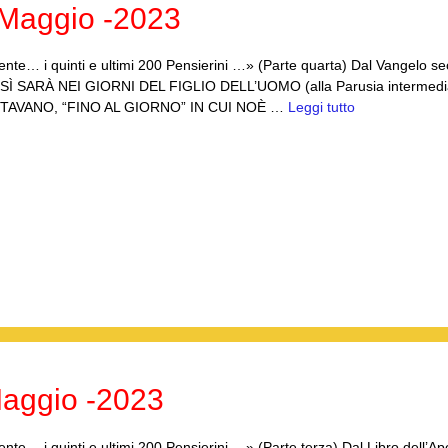
Maggio -2023
nte… i quinti e ultimi 200 Pensierini …» (Parte quarta) Dal Vangelo s
Ì SARÀ NEI GIORNI DEL FIGLIO DELL’UOMO (alla Parusia intermedi
TAVANO, “FINO AL GIORNO” IN CUI NOÈ …
Leggi tutto
aggio -2023
e… i quinti e ultimi 200 Pensierini …» (Parte terza) Dal Libro dell’Ap