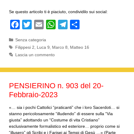
Se questo articolo ti è piaciuto, condividilo sui social:
F
T
E
W
T
C
a
wi
m
h
el
o
Categorie
Senza categoria
c
tt
ail
at
e
n
Tag
Filippesi 2
,
Luca 9
,
Marco 8
,
Matteo 16
e
er
s
gr
di
Lascia un commento
b
A
a
vi
o
p
m
di
o
p
PENSIERINO n. 903 del 20-
k
Febbraio-2023
«… sia i pochi Cattolici “praticanti” che i loro Sacerdoti… si
stanno pericolosamente “illudendo” di essere sulla “Via
giusta” adottando un “Costume di vita Cristiano”
esclusivamente formalistico ed esteriore… proprio come si
“illusero” gli Scribi e i Farisei ai Tempi di Gesù …» (Parte