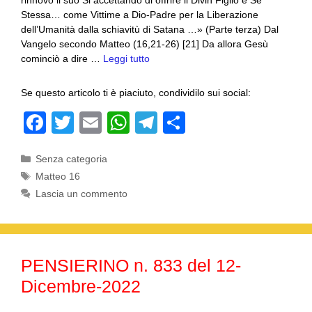
rinnovò il suo Si accettando di offrire il Divin Figlio e Se
Stessa… come Vittime a Dio-Padre per la Liberazione
dell’Umanità dalla schiavitù di Satana …» (Parte terza) Dal
Vangelo secondo Matteo (16,21-26) [21] Da allora Gesù
cominciò a dire …
Leggi tutto
Se questo articolo ti è piaciuto, condividilo sui social:
F
T
E
W
T
C
a
wi
m
h
el
o
Categorie
Senza categoria
c
tt
ail
at
e
n
Tag
Matteo 16
e
er
s
gr
di
Lascia un commento
b
A
a
vi
o
p
m
di
o
p
PENSIERINO n. 833 del 12-
k
Dicembre-2022