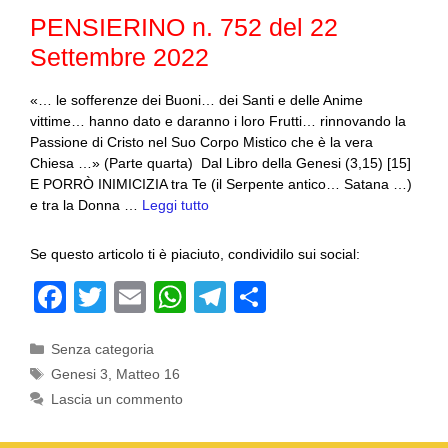
o
p
PENSIERINO n. 752 del 22
k
Settembre 2022
«… le sofferenze dei Buoni… dei Santi e delle Anime
vittime… hanno dato e daranno i loro Frutti… rinnovando la
Passione di Cristo nel Suo Corpo Mistico che è la vera
Chiesa …» (Parte quarta) Dal Libro della Genesi (3,15) [15]
E PORRÒ INIMICIZIA tra Te (il Serpente antico… Satana …)
e tra la Donna …
Leggi tutto
Se questo articolo ti è piaciuto, condividilo sui social:
F
T
E
W
T
C
a
wi
m
h
el
o
Categorie
Senza categoria
c
tt
ail
at
e
n
Tag
Genesi 3
,
Matteo 16
e
er
s
gr
di
Lascia un commento
b
A
a
vi