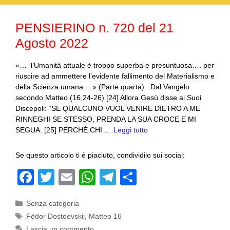
o
p
m
di
o
p
PENSIERINO n. 720 del 21
k
Agosto 2022
«… l’Umanità attuale è troppo superba e presuntuosa…. per
riuscire ad ammettere l’evidente fallimento del Materialismo e
della Scienza umana …» (Parte quarta) Dal Vangelo
secondo Matteo (16,24-26) [24] Allora Gesù disse ai Suoi
Discepoli: “SE QUALCUNO VUOL VENIRE DIETRO A ME
RINNEGHI SE STESSO, PRENDA LA SUA CROCE E MI
SEGUA. [25] PERCHÉ CHI …
Leggi tutto
Se questo articolo ti è piaciuto, condividilo sui social:
F
T
E
W
T
C
a
wi
m
h
el
o
Categorie
Senza categoria
c
tt
ail
at
e
n
Tag
Fëdor Dostoevskij
,
Matteo 16
e
er
s
gr
di
Lascia un commento