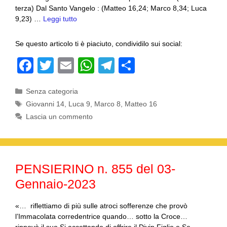
terza) Dal Santo Vangelo : (Matteo 16,24; Marco 8,34; Luca
9,23) …
Leggi tutto
Se questo articolo ti è piaciuto, condividilo sui social:
F
T
E
W
T
C
a
wi
m
h
el
o
Categorie
Senza categoria
c
tt
ail
at
e
n
Tag
Giovanni 14
,
Luca 9
,
Marco 8
,
Matteo 16
e
er
s
gr
di
Lascia un commento
b
A
a
vi
o
p
m
di
o
p
PENSIERINO n. 855 del 03-
k
Gennaio-2023
«… riflettiamo di più sulle atroci sofferenze che provò
l’Immacolata corredentrice quando… sotto la Croce…