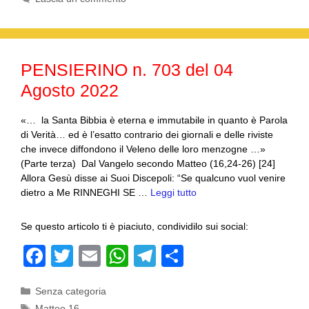
b
A
a
vi
o
p
m
di
o
p
PENSIERINO n. 703 del 04
k
Agosto 2022
«… la Santa Bibbia è eterna e immutabile in quanto è Parola
di Verità… ed è l’esatto contrario dei giornali e delle riviste
che invece diffondono il Veleno delle loro menzogne …»
(Parte terza) Dal Vangelo secondo Matteo (16,24-26) [24]
Allora Gesù disse ai Suoi Discepoli: “Se qualcuno vuol venire
dietro a Me RINNEGHI SE …
Leggi tutto
Se questo articolo ti è piaciuto, condividilo sui social:
F
T
E
W
T
C
a
wi
m
h
el
o
Categorie
Senza categoria
c
tt
ail
at
e
n
Tag
Matteo 16