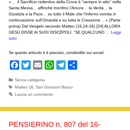
«… il Sacrificio redentivo della Croce è “sempre in atto” nella
Santa Messa… affinchè trionfino l’Amore… la Verità… la
Giustizia e la Pace… su tutto il Male che l’Inferno vomita in
continuazione sull’Umanità e su tutta la Creazione …» (Parte
prima) Dal Vangelo secondo Matteo (16,24-26) [24] ALLORA
GESÙ DISSE AI SUOI DISCEPOLI: “SE QUALCUNO …
Leggi
tutto
Se questo articolo ti è piaciuto, condividilo sui social:
F
T
E
W
T
C
a
wi
m
h
el
o
Categorie
Senza categoria
c
tt
ail
at
e
n
Tag
Matteo 16
,
San Giovanni Bosco
e
er
s
gr
di
Lascia un commento
b
A
a
vi
o
p
m
di
o
p
PENSIERINO n. 807 del 16-
k