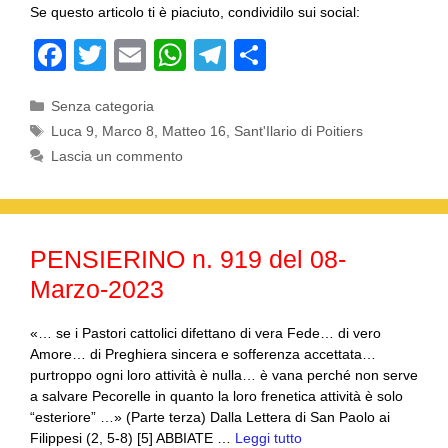
Se questo articolo ti è piaciuto, condividilo sui social:
F
T
E
W
T
C
a
wi
m
h
el
o
Categorie
Senza categoria
c
tt
ail
at
e
n
Tag
Luca 9
,
Marco 8
,
Matteo 16
,
Sant'Ilario di Poitiers
e
er
s
gr
di
Lascia un commento
b
A
a
vi
o
p
m
di
o
p
PENSIERINO n. 919 del 08-
k
Marzo-2023
«… se i Pastori cattolici difettano di vera Fede… di vero
Amore… di Preghiera sincera e sofferenza accettata…
purtroppo ogni loro attività è nulla… è vana perché non serve
a salvare Pecorelle in quanto la loro frenetica attività è solo
“esteriore” …» (Parte terza) Dalla Lettera di San Paolo ai
Filippesi (2, 5-8) [5] ABBIATE …
Leggi tutto