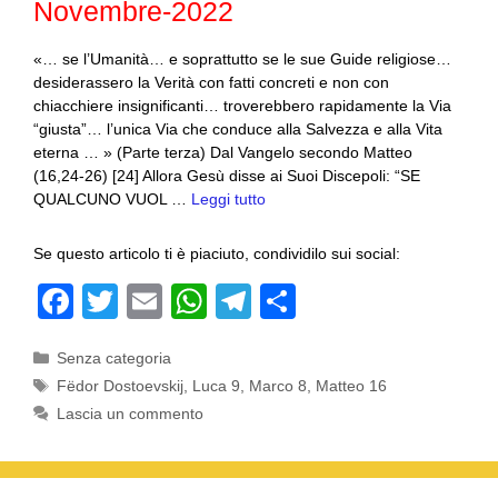
Novembre-2022
«… se l’Umanità… e soprattutto se le sue Guide religiose…
desiderassero la Verità con fatti concreti e non con
chiacchiere insignificanti… troverebbero rapidamente la Via
“giusta”… l’unica Via che conduce alla Salvezza e alla Vita
eterna … » (Parte terza) Dal Vangelo secondo Matteo
(16,24-26) [24] Allora Gesù disse ai Suoi Discepoli: “SE
QUALCUNO VUOL …
Leggi tutto
Se questo articolo ti è piaciuto, condividilo sui social:
F
T
E
W
T
C
a
wi
m
h
el
o
Categorie
Senza categoria
c
tt
ail
at
e
n
Tag
Fëdor Dostoevskij
,
Luca 9
,
Marco 8
,
Matteo 16
e
er
s
gr
di
Lascia un commento
b
A
a
vi
o
p
m
di