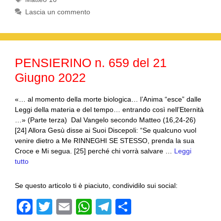
e
er
s
gr
di
Lascia un commento
b
A
a
vi
o
p
m
di
o
p
PENSIERINO n. 659 del 21
k
Giugno 2022
«… al momento della morte biologica… l’Anima “esce” dalle
Leggi della materia e del tempo… entrando così nell’Eternità
…» (Parte terza) Dal Vangelo secondo Matteo (16,24-26)
[24] Allora Gesù disse ai Suoi Discepoli: “Se qualcuno vuol
venire dietro a Me RINNEGHI SE STESSO, prenda la sua
Croce e Mi segua. [25] perché chi vorrà salvare …
Leggi
tutto
Se questo articolo ti è piaciuto, condividilo sui social:
F
T
E
W
T
C