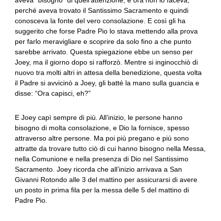
aveva “bisogno” di quell’attenzione, e ora non lo faceva,
perché aveva trovato il Santissimo Sacramento e quindi
conosceva la fonte del vero consolazione. E così gli ha
suggerito che forse Padre Pio lo stava mettendo alla prova
per farlo meravigliare e scoprire da solo fino a che punto
sarebbe arrivato. Questa spiegazione ebbe un senso per
Joey, ma il giorno dopo si rafforzò. Mentre si inginocchiò di
nuovo tra molti altri in attesa della benedizione, questa volta
il Padre si avvicinò a Joey, gli batté la mano sulla guancia e
disse: “Ora capisci, eh?”
E Joey capì sempre di più. All’inizio, le persone hanno
bisogno di molta consolazione, e Dio la fornisce, spesso
attraverso altre persone. Ma poi più pregano e più sono
attratte da trovare tutto ciò di cui hanno bisogno nella Messa,
nella Comunione e nella presenza di Dio nel Santissimo
Sacramento. Joey ricorda che all’inizio arrivava a San
Givanni Rotondo alle 3 del mattino per assicurarsi di avere
un posto in prima fila per la messa delle 5 del mattino di
Padre Pio.