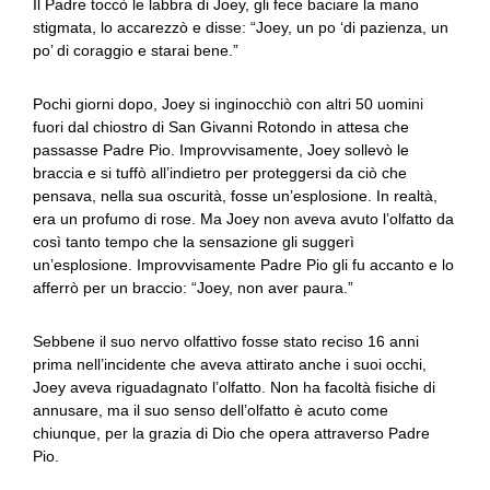
Il Padre toccò le labbra di Joey, gli fece baciare la mano
stigmata, lo accarezzò e disse: “Joey, un po ‘di pazienza, un
po’ di coraggio e starai bene.”
Pochi giorni dopo, Joey si inginocchiò con altri 50 uomini
fuori dal chiostro di San Givanni Rotondo in attesa che
passasse Padre Pio. Improvvisamente, Joey sollevò le
braccia e si tuffò all’indietro per proteggersi da ciò che
pensava, nella sua oscurità, fosse un’esplosione. In realtà,
era un profumo di rose. Ma Joey non aveva avuto l’olfatto da
così tanto tempo che la sensazione gli suggerì
un’esplosione. Improvvisamente Padre Pio gli fu accanto e lo
afferrò per un braccio: “Joey, non aver paura.”
Sebbene il suo nervo olfattivo fosse stato reciso 16 anni
prima nell’incidente che aveva attirato anche i suoi occhi,
Joey aveva riguadagnato l’olfatto. Non ha facoltà fisiche di
annusare, ma il suo senso dell’olfatto è acuto come
chiunque, per la grazia di Dio che opera attraverso Padre
Pio.