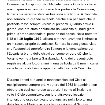
Comunione. Un giorno, San Michele disse a Conchita che in
una di queste occasioni in cui egli le portava la Comunione,
la particola sarebbe stata visibile sulla sua lingua. A Conchita
non sembrò un grande miracolo perché ella pensava che la
particola fosse sempre visibile ai presenti. Quando arrivò il
giorno, che era stato annunciato da Conchita quindici giorni
prima, c’erano centinaia di persone nel paese. Nella notte tra
il 18 e il
19 luglio 1962
, all’una e mezza, avvenne il miracolo,
un miracolo proprio eucaristico. Sembra la cosa giusta, visto
che l’aiutarci ad approfondire l’amore e la venerazione per
l’Eucaristia è una delle chiavi per comprendere ciò che la
Vergine venne a fare a Garabandal. Uno dei presenti poté
registrare alcuni fotogrammi in una pellicola da 8 mm in cui si
vede la particola bianca apparire nella bocca di Conchita.
Durante i primi due anni le manifestazioni del Cielo si
moltiplicarono sempre più. A partire dal 1963 le bambine non
ebbero più così numerose apparizioni come all’inizio, e a
volte il Cielo comunicava con loro attraverso locuzioni
interiori, che esse sentivano pronunciare nella loro anima
dalla Vergine Maria e in qualche occasione dal Signore