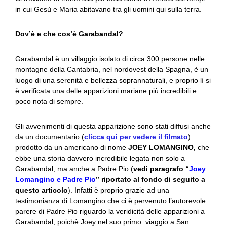
in cui Gesù e Maria abitavano tra gli uomini qui sulla terra.
Dov’è e che cos’è Garabandal?
Garabandal è un villaggio isolato di circa 300 persone nelle
montagne della Cantabria, nel nordovest della Spagna, è un
luogo di una serenità e bellezza soprannaturali, e proprio lì si
è verificata una delle apparizioni mariane più incredibili e
poco nota di sempre.
Gli avvenimenti di questa apparizione sono stati diffusi anche
da un documentario (
clicca quì per vedere il filmato
)
prodotto da un americano di nome
JOEY LOMANGINO,
che
ebbe una storia davvero incredibile legata non solo a
Garabandal, ma anche a Padre Pio (
vedi paragrafo “
Joey
Lomangino e Padre Pio
” riportato al fondo di seguito a
questo articolo
). Infatti è proprio grazie ad una
testimonianza di Lomangino che ci è pervenuto l’autorevole
parere di Padre Pio riguardo la veridicità delle apparizioni a
Garabandal, poichè Joey nel suo primo viaggio a San