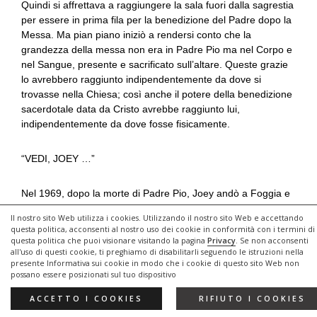
Quindi si affrettava a raggiungere la sala fuori dalla sagrestia
per essere in prima fila per la benedizione del Padre dopo la
Messa. Ma pian piano iniziò a rendersi conto che la
grandezza della messa non era in Padre Pio ma nel Corpo e
nel Sangue, presente e sacrificato sull’altare. Queste grazie
lo avrebbero raggiunto indipendentemente da dove si
trovasse nella Chiesa; così anche il potere della benedizione
sacerdotale data da Cristo avrebbe raggiunto lui,
indipendentemente da dove fosse fisicamente.
“VEDI, JOEY …”
Nel 1969, dopo la morte di Padre Pio, Joey andò a Foggia e
si inginocchiò davanti alla cripta del Padre per recitare il
Il nostro sito Web utilizza i cookies. Utilizzando il nostro sito Web e accettando
Rosario. E lì visse un’enorme consolazione, vivida nella sua
questa politica, acconsenti al nostro uso dei cookie in conformità con i termini di
mente anche oggi, eppure difficile da descrivere. Sentì la
questa politica che puoi visionare visitando la pagina
Privacy
. Se non acconsenti
all'uso di questi cookie, ti preghiamo di disabilitarli seguendo le istruzioni nella
presenza di Padre Pio, così reale che gli fece alzare le mani
presente Informativa sui cookie in modo che i cookie di questo sito Web non
nel tentativo di toccarlo. Nello stesso momento in cui sentì
possano essere posizionati sul tuo dispositivo
questa presenza, Joey sentì dentro di sé la convinzione
consapevole che diceva: “Vedi, Joey, noi cristiani non
ACCETTO I COOKIES
RIFIUTO I COOKIES
moriamo mai”. Fu un momento di inspiegabile felicità per