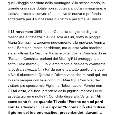
quel villaggio sperduto nella montagna. Allo stesso modo, la
grande crisi sacerdotale non si poteva ancora immaginare, e
tuttavia presto si convertirà in motivo di nuova e profonda
sofferenza per il successore di Pietro e per tutta la Chiesa.
Il
13 novembre 1965
fu per Conchita un giorno di gioia
mescolata a tristezza. Salì da sola ai Pini, sotto la pioggia.
Maria Santissima apparve nuovamente alla giovane. Veniva
con il Bambino, molto sorridente, ma questa volta sarebbe
stata l’ultima. La Vergine Maria rivolgendosi a Conchita disse:
“Parlami, Conchita, parlami dei Miei figli! Li proteggo tutti
sotto il Mio manto (…) Io vi amo molto e desidero vivamente
la vostra salvezza (…) Fa’ da parte tua tutto quello che puoi
e Noi ti aiuteremo. Questa è l’ultima volta che mi vedi qui, ma
Io sarò sempre con te e con tutti i Miei figli. Conchita, devi
visitare più spesso mio Figlio nel Tabernacolo. Perché non
Gli fai visita, e ti lasci prendere dalla pigrizia, mentre Lui vi
aspetta giorno e notte?”. Conchita disse alla Vergine:
“Ah,
come sono felice quando Ti vedo! Perché non mi porti
con Te adesso?”
Ella le rispose:
“Ricorda ciò che ti dissi
il giorno del tuo onomastico: presentandoti davanti a