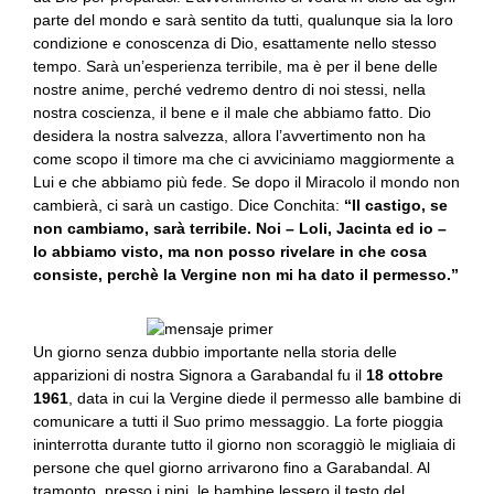
parte del mondo e sarà sentito da tutti, qualunque sia la loro
condizione e conoscenza di Dio, esattamente nello stesso
tempo. Sarà un’esperienza terribile, ma è per il bene delle
nostre anime, perché vedremo dentro di noi stessi, nella
nostra coscienza, il bene e il male che abbiamo fatto. Dio
desidera la nostra salvezza, allora l’avvertimento non ha
come scopo il timore ma che ci avviciniamo maggiormente a
Lui e che abbiamo più fede. Se dopo il Miracolo il mondo non
cambierà, ci sarà un castigo. Dice Conchita:
“Il castigo, se
non cambiamo, sarà terribile. Noi – Loli, Jacinta ed io –
lo abbiamo visto, ma non posso rivelare in che cosa
consiste, perchè la Vergine non mi ha dato il permesso.”
Un giorno senza dubbio importante nella storia delle
apparizioni di nostra Signora a Garabandal fu il
18 ottobre
1961
, data in cui la Vergine diede il permesso alle bambine di
comunicare a tutti il Suo primo messaggio. La forte pioggia
ininterrotta durante tutto il giorno non scoraggiò le migliaia di
persone che quel giorno arrivarono fino a Garabandal. Al
tramonto, presso i pini, le bambine lessero il testo del