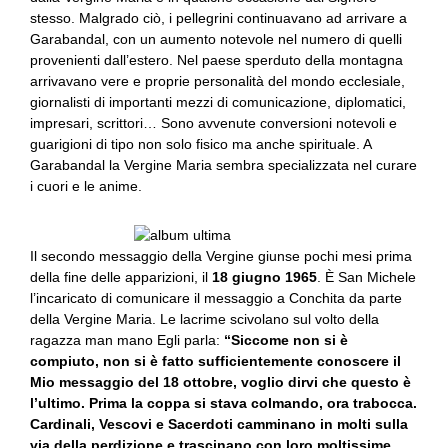
stesso. Malgrado ciò, i pellegrini continuavano ad arrivare a
Garabandal, con un aumento notevole nel numero di quelli
provenienti dall’estero. Nel paese sperduto della montagna
arrivavano vere e proprie personalità del mondo ecclesiale,
giornalisti di importanti mezzi di comunicazione, diplomatici,
impresari, scrittori… Sono avvenute conversioni notevoli e
guarigioni di tipo non solo fisico ma anche spirituale. A
Garabandal la Vergine Maria sembra specializzata nel curare
i cuori e le anime.
Il secondo messaggio della Vergine giunse pochi mesi prima
della fine delle apparizioni, il
18 giugno 1965
. È San Michele
l’incaricato di comunicare il messaggio a Conchita da parte
della Vergine Maria. Le lacrime scivolano sul volto della
ragazza man mano Egli parla:
“Siccome non si è
compiuto, non si è fatto sufficientemente conoscere il
Mio messaggio del 18 ottobre, voglio dirvi che questo è
l’ultimo. Prima la coppa si stava colmando, ora trabocca.
Cardinali, Vescovi e Sacerdoti camminano in molti sulla
via della perdizione e trascinano con loro moltissime