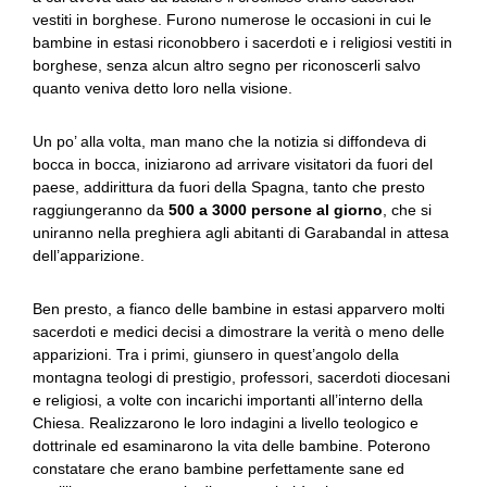
vestiti in borghese. Furono numerose le occasioni in cui le
bambine in estasi riconobbero i sacerdoti e i religiosi vestiti in
borghese, senza alcun altro segno per riconoscerli salvo
quanto veniva detto loro nella visione.
Un po’ alla volta, man mano che la notizia si diffondeva di
bocca in bocca, iniziarono ad arrivare visitatori da fuori del
paese, addirittura da fuori della Spagna, tanto che presto
raggiungeranno da
500 a 3000 persone al giorno
, che si
uniranno nella preghiera agli abitanti di Garabandal in attesa
dell’apparizione.
Ben presto, a fianco delle bambine in estasi apparvero molti
sacerdoti e medici decisi a dimostrare la verità o meno delle
apparizioni. Tra i primi, giunsero in quest’angolo della
montagna teologi di prestigio, professori, sacerdoti diocesani
e religiosi, a volte con incarichi importanti all’interno della
Chiesa. Realizzarono le loro indagini a livello teologico e
dottrinale ed esaminarono la vita delle bambine. Poterono
constatare che erano bambine perfettamente sane ed