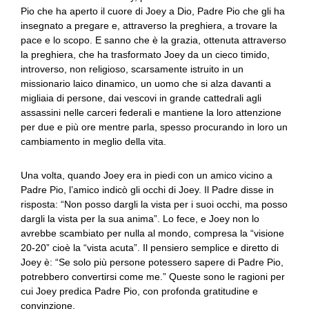
Pio che ha aperto il cuore di Joey a Dio, Padre Pio che gli ha
insegnato a pregare e, attraverso la preghiera, a trovare la
pace e lo scopo. E sanno che è la grazia, ottenuta attraverso
la preghiera, che ha trasformato Joey da un cieco timido,
introverso, non religioso, scarsamente istruito in un
missionario laico dinamico, un uomo che si alza davanti a
migliaia di persone, dai vescovi in grande cattedrali agli
assassini nelle carceri federali e mantiene la loro attenzione
per due e più ore mentre parla, spesso procurando in loro un
cambiamento in meglio della vita.
Una volta, quando Joey era in piedi con un amico vicino a
Padre Pio, l’amico indicò gli occhi di Joey. Il Padre disse in
risposta: “Non posso dargli la vista per i suoi occhi, ma posso
dargli la vista per la sua anima”. Lo fece, e Joey non lo
avrebbe scambiato per nulla al mondo, compresa la “visione
20-20” cioè la “vista acuta”. Il pensiero semplice e diretto di
Joey è: “Se solo più persone potessero sapere di Padre Pio,
potrebbero convertirsi come me.” Queste sono le ragioni per
cui Joey predica Padre Pio, con profonda gratitudine e
convinzione.