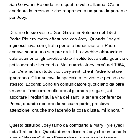
San Giovanni Rotondo tre o quattro volte all’anno. C’è un
aneddoto interessante che rappresenta un punto importante
per Joey.
Durante le sue visite a San Giovanni Rotondo nel 1963,
Padre Pio era molto affettuoso con Joey. Quando Joey si
inginocchiava con gli altri per una benedizione, il Padre
andava soprattutto sempre da lui. Lo avrebbe abbracciato
calorosamente, gli avrebbe dato il solito tocco sulla guancia e
poi lo avrebbe benedetto. Ma, quando Joey tornò nel 1964,
non c’era nulla di tutto ciò. Joey sentì che il Padre lo stava
ignorando. Gli mancava la speciale attenzione e pensò a se
stesso: “Eccomi; Sono un comunicatore quotidiano da oltre
un anno; Trascorro molte ore al giorno a pregare, ad
ascoltare i registri sulla vita dei santi, a tenere conferenze.
Prima, quando non ero da nessuna parte, prestava
attenzione; ora che sto facendo la cosa giusta, mi ignora. ”
Questo disturbò Joey tanto da confidarlo a Mary Pyle (vedi
nota 1 al fondo). Questa donna disse a Joey che un anno fa