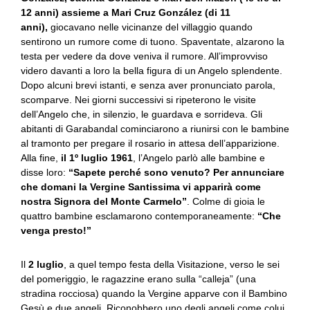
12 anni) assieme a Mari Cruz González (di 11
anni),
giocavano nelle vicinanze del villaggio quando
sentirono un rumore come di tuono. Spaventate, alzarono la
testa per vedere da dove veniva il rumore. All’improvviso
videro davanti a loro la bella figura di un Angelo splendente.
Dopo alcuni brevi istanti, e senza aver pronunciato parola,
scomparve. Nei giorni successivi si ripeterono le visite
dell’Angelo che, in silenzio, le guardava e sorrideva. Gli
abitanti di Garabandal cominciarono a riunirsi con le bambine
al tramonto per pregare il rosario in attesa dell’apparizione.
Alla fine,
il 1º luglio 1961
, l’Angelo parlò alle bambine e
disse loro:
“Sapete perché sono venuto? Per annunciare
che domani la Vergine Santissima vi apparirà come
nostra Signora del Monte Carmelo”
. Colme di gioia le
quattro bambine esclamarono contemporaneamente:
“Che
venga presto!”
Il
2 luglio
, a quel tempo festa della Visitazione, verso le sei
del pomeriggio, le ragazzine erano sulla “calleja” (una
stradina rocciosa) quando la Vergine apparve con il Bambino
Gesù e due angeli. Riconobbero uno degli angeli come colui