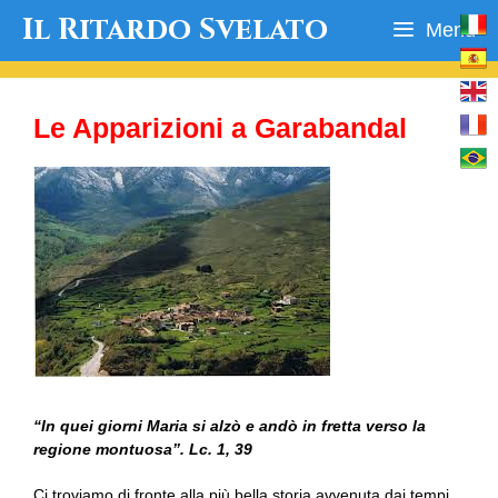
Vai
Il Ritardo Svelato
Menu
al
contenuto
Le Apparizioni a Garabandal
“In quei giorni Maria si alzò e andò in fretta verso la
regione montuosa”. Lc. 1, 39
Ci troviamo di fronte alla più bella storia avvenuta dai tempi