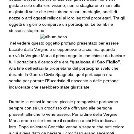
guidate solo dalla loro visione, non si sbagliarono mai nelle
migliaia di volte che restituirono rosari, medaglie, anelli di
nozze o altri oggetti religiosi ai loro legittimi proprietari. Tra gli
oggetti un giorno comparve un portacipria. Le bambine
stesse si stupirono
nel vedere questo oggetto profano presentato per essere
baciato dalla Vergine e si opponevano a ciò, ma quando
arrivò la Vergine Maria il primo oggetto che chiese da baciare
fu il portacipria dicendo che era
“qualcosa di Suo Figlio”
.
Alla fine dell’estasi la proprietaria del portacipria svelò che
durante la Guerra Civile Spagnola, quel portacipria era
servito per portare l’Eucaristia di nascosto a delle persone
incarcerate che sarebbero state giustiziate.
Durante le estasi le nostre piccole protagoniste portavano
sempre con sé un crocifisso che offrivano alle persone
presenti affinché lo venerassero. Per ordine della Vergine
Maria erano solite tendere il crocifisso a chi Ella indicava
loro. Dopo un’estasi Conchita venne a sapere che tutti coloro
a cui aveva dato da baciare il crocifisso erano sacerdoti