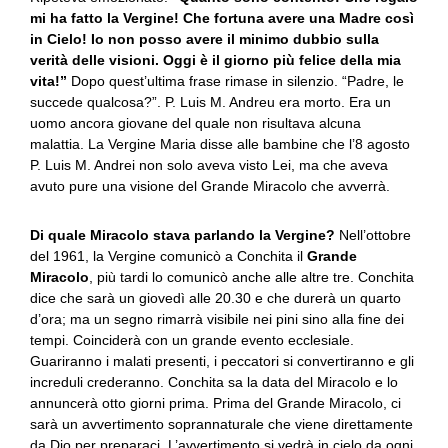
mi ha fatto la Vergine! Che fortuna avere una Madre così
in Cielo! Io non posso avere il minimo dubbio sulla
verità delle visioni. Oggi è il giorno più felice della mia
vita!”
Dopo quest’ultima frase rimase in silenzio. “Padre, le
succede qualcosa?”. P. Luis M. Andreu era morto. Era un
uomo ancora giovane del quale non risultava alcuna
malattia. La Vergine Maria disse alle bambine che l’8 agosto
P. Luis M. Andrei non solo aveva visto Lei, ma che aveva
avuto pure una visione del Grande Miracolo che avverrà.
Di quale Miracolo stava parlando la Vergine?
Nell’ottobre
del 1961, la Vergine comunicò a Conchita il
Grande
Miracolo
, più tardi lo comunicò anche alle altre tre. Conchita
dice che sarà un giovedì alle 20.30 e che durerà un quarto
d’ora; ma un segno rimarrà visibile nei pini sino alla fine dei
tempi. Coinciderà con un grande evento ecclesiale.
Guariranno i malati presenti, i peccatori si convertiranno e gli
increduli crederanno. Conchita sa la data del Miracolo e lo
annuncerà otto giorni prima. Prima del Grande Miracolo, ci
sarà un avvertimento soprannaturale che viene direttamente
da Dio per preparaci. L’avvertimento si vedrà in cielo da ogni