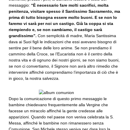
messaggio:
“È necessario fare molti sacrifici, molta
penitenza, visitare spesso il Santissimo Sacramento, ma
prima di tutto bisogna essere molto buoni. E se non lo
faremo vi sarà per noi un castigo. Già la coppa si sta
riempiendo e, se non cambiamo, il castigo sarà
grandissimo”.
Con semplicità di madre, Maria Santissima
dava ai Suoi figli le indicazioni che essi avevano bisogno di
sentire per il bene delle loro anime. Se non prendiamo il
cammino della Croce, se l’Eucaristia non è il centro della
nostra vita e di ognuno dei nostri giorni, se non siamo buoni,
se non ci convertiamo, il Signore non avrà altro rimedio che
intervenire affinché comprendiamo l’importanza di ciò che è
in gioco, la nostra salvezza.
Dopo la comunicazione di questo primo messaggio le
bambine chiedevano frequentemente alla Vergine che
facesse un miracolo affinché la gente credesse alle
apparizioni. Quando nel paese non veniva celebrata la S.
Messa, affinché le bambine non rimanessero senza
Comunione, San Michele stesso veniva per dare loro la