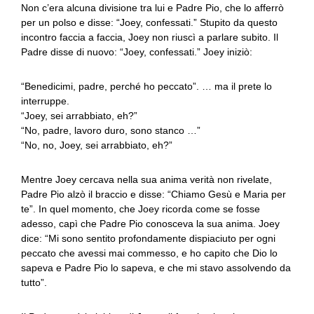
Non c’era alcuna divisione tra lui e Padre Pio, che lo afferrò
per un polso e disse: “Joey, confessati.” Stupito da questo
incontro faccia a faccia, Joey non riuscì a parlare subito. Il
Padre disse di nuovo: “Joey, confessati.” Joey iniziò:
“Benedicimi, padre, perché ho peccato”. … ma il prete lo
interruppe.
“Joey, sei arrabbiato, eh?”
“No, padre, lavoro duro, sono stanco …”
“No, no, Joey, sei arrabbiato, eh?”
Mentre Joey cercava nella sua anima verità non rivelate,
Padre Pio alzò il braccio e disse: “Chiamo Gesù e Maria per
te”. In quel momento, che Joey ricorda come se fosse
adesso, capì che Padre Pio conosceva la sua anima. Joey
dice: “Mi sono sentito profondamente dispiaciuto per ogni
peccato che avessi mai commesso, e ho capito che Dio lo
sapeva e Padre Pio lo sapeva, e che mi stavo assolvendo da
tutto”.