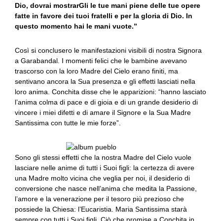
Dio, dovrai mostrarGli le tue mani piene delle tue opere
fatte in favore dei tuoi fratelli e per la gloria di Dio. In
questo momento hai le mani vuote.”
Così si conclusero le manifestazioni visibili di nostra Signora
a Garabandal. I momenti felici che le bambine avevano
trascorso con la loro Madre del Cielo erano finiti, ma
sentivano ancora la Sua presenza e gli effetti lasciati nella
loro anima. Conchita disse che le apparizioni: “hanno lasciato
l’anima colma di pace e di gioia e di un grande desiderio di
vincere i miei difetti e di amare il Signore e la Sua Madre
Santissima con tutte le mie forze”.
Sono gli stessi effetti che la nostra Madre del Cielo vuole
lasciare nelle anime di tutti i Suoi figli: la certezza di avere
una Madre molto vicina che veglia per noi, il desiderio di
conversione che nasce nell’anima che medita la Passione,
l’amore e la venerazione per il tesoro più prezioso che
possiede la Chiesa: l’Eucaristia. Maria Santissima starà
sempre con tutti i Suoi figli. Ciò che promise a Conchita in