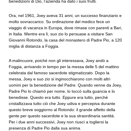
benedizioni di Dio, l’azienda ha dato i suoi frutti.
Ora, nel 1961, Joey aveva 31 anni, un successo finanziario e
molto sovraccarico. Su ordinazione del medico fece un
viaggio di vacanza in Europa, dove rimase con parenti a Bari,
in Italia. Mentre era lì, suo zio lo persuase a visitare San
Giovanni Rotondo, la casa del monastero di Padre Pio, a 120
miglia di distanza a Foggia.
A malincuore, poiché non gli interessava, Joey andò a
Foggia, arrivando in tempo per la messa delle 5 del mattino
celebrata dal famoso sacerdote stigmatizzato. Dopo la
messa, Joey e suo zio si inginocchiarono con molti altri
uomini per la benedizione del Padre. Quando venne da Joey,
Padre Pio lo chiamò per nome, lo toccò sulla guancia e lo
benedisse. Questo era tutto. Eppure era tutto, perché
cristallizzava tutto ciò che Joey udiva e percepiva durante
questo breve soggiorno al Rotondo: il grande affetto della
gente per questo sacerdote e la sua straordinaria santità.
Per i due anni successivi, Joey non riuscì a togliersi la
presenza di Padre Pio dalla sua anima.