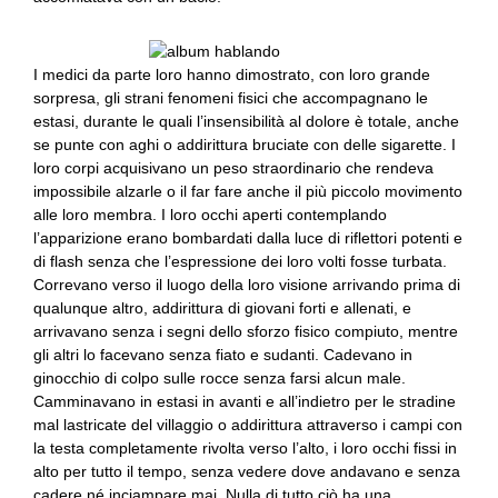
I medici da parte loro hanno dimostrato, con loro grande
sorpresa, gli strani fenomeni fisici che accompagnano le
estasi, durante le quali l’insensibilità al dolore è totale, anche
se punte con aghi o addirittura bruciate con delle sigarette. I
loro corpi acquisivano un peso straordinario che rendeva
impossibile alzarle o il far fare anche il più piccolo movimento
alle loro membra. I loro occhi aperti contemplando
l’apparizione erano bombardati dalla luce di riflettori potenti e
di flash senza che l’espressione dei loro volti fosse turbata.
Correvano verso il luogo della loro visione arrivando prima di
qualunque altro, addirittura di giovani forti e allenati, e
arrivavano senza i segni dello sforzo fisico compiuto, mentre
gli altri lo facevano senza fiato e sudanti. Cadevano in
ginocchio di colpo sulle rocce senza farsi alcun male.
Camminavano in estasi in avanti e all’indietro per le stradine
mal lastricate del villaggio o addirittura attraverso i campi con
la testa completamente rivolta verso l’alto, i loro occhi fissi in
alto per tutto il tempo, senza vedere dove andavano e senza
cadere né inciampare mai. Nulla di tutto ciò ha una