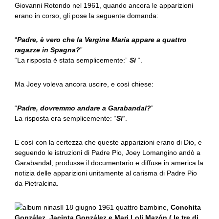
Giovanni Rotondo nel 1961, quando ancora le apparizioni
erano in corso, gli pose la seguente domanda:
“
Padre, è vero che la Vergine Maria appare a quattro
ragazze in Spagna?
”
“La risposta è stata semplicemente:”
Sì
“.
Ma Joey voleva ancora uscire, e così chiese:
“
Padre, dovremmo andare a Garabandal?
”
La risposta era semplicemente: “
Sì
“.
E così con la certezza che queste apparizioni erano di Dio, e
seguendo le istruzioni di Padre Pio, Joey Lomangino andò a
Garabandal, produsse il documentario e diffuse in america la
notizia delle apparizioni unitamente al carisma di Padre Pio
da Pietralcina.
Il 18 giugno 1961 quattro bambine,
Conchita
González, Jacinta González e Mari Loli Mazón ( le tre di