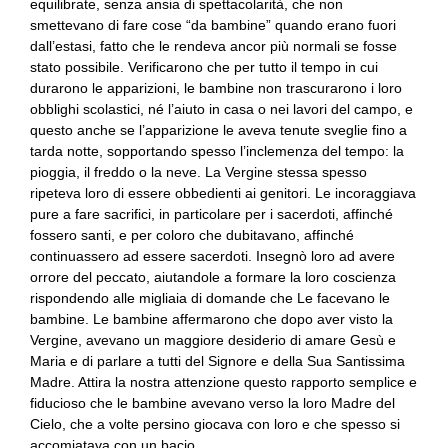
equilibrate, senza ansia di spettacolarità, che non
smettevano di fare cose “da bambine” quando erano fuori
dall’estasi, fatto che le rendeva ancor più normali se fosse
stato possibile. Verificarono che per tutto il tempo in cui
durarono le apparizioni, le bambine non trascurarono i loro
obblighi scolastici, né l’aiuto in casa o nei lavori del campo, e
questo anche se l’apparizione le aveva tenute sveglie fino a
tarda notte, sopportando spesso l’inclemenza del tempo: la
pioggia, il freddo o la neve. La Vergine stessa spesso
ripeteva loro di essere obbedienti ai genitori. Le incoraggiava
pure a fare sacrifici, in particolare per i sacerdoti, affinché
fossero santi, e per coloro che dubitavano, affinché
continuassero ad essere sacerdoti. Insegnò loro ad avere
orrore del peccato, aiutandole a formare la loro coscienza
rispondendo alle migliaia di domande che Le facevano le
bambine. Le bambine affermarono che dopo aver visto la
Vergine, avevano un maggiore desiderio di amare Gesù e
Maria e di parlare a tutti del Signore e della Sua Santissima
Madre. Attira la nostra attenzione questo rapporto semplice e
fiducioso che le bambine avevano verso la loro Madre del
Cielo, che a volte persino giocava con loro e che spesso si
accomiatava con un bacio.