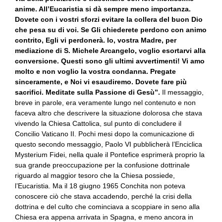
anime. All’Eucaristia si dà sempre meno importanza.
Dovete con i vostri sforzi evitare la collera del buon Dio
che pesa su di voi. Se Gli chiederete perdono con animo
contrito, Egli vi perdonerà. Io, vostra Madre, per
mediazione di S. Michele Arcangelo, voglio esortarvi alla
conversione. Questi sono gli ultimi avvertimenti! Vi amo
molto e non voglio la vostra condanna. Pregate
sinceramente, e Noi vi esaudiremo. Dovete fare più
sacrifici. Meditate sulla Passione di Gesù”.
Il messaggio,
breve in parole, era veramente lungo nel contenuto e non
faceva altro che descrivere la situazione dolorosa che stava
vivendo la Chiesa Cattolica, sul punto di concludere il
Concilio Vaticano II. Pochi mesi dopo la comunicazione di
questo secondo messaggio, Paolo VI pubblicherà l’Enciclica
Mysterium Fidei, nella quale il Pontefice esprimerà proprio la
sua grande preoccupazione per la confusione dottrinale
riguardo al maggior tesoro che la Chiesa possiede,
l’Eucaristia. Ma il 18 giugno 1965 Conchita non poteva
conoscere ciò che stava accadendo, perché la crisi della
dottrina e del culto che cominciava a scoppiare in seno alla
Chiesa era appena arrivata in Spagna, e meno ancora in