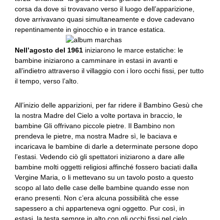
corsa da dove si trovavano verso il luogo dell’apparizione,
dove arrivavano quasi simultaneamente e dove cadevano
repentinamente in ginocchio e in trance estatica.
Nell’agosto del 1961
iniziarono le marce estatiche: le
bambine iniziarono a camminare in estasi in avanti e
all’indietro attraverso il villaggio con i loro occhi fissi, per tutto
il tempo, verso l’alto.
All’inizio delle apparizioni, per far ridere il Bambino Gesù che
la nostra Madre del Cielo a volte portava in braccio, le
bambine Gli offrivano piccole pietre. Il Bambino non
prendeva le pietre, ma nostra Madre sì, le baciava e
incaricava le bambine di darle a determinate persone dopo
l’estasi. Vedendo ciò gli spettatori iniziarono a dare alle
bambine molti oggetti religiosi affinché fossero baciati dalla
Vergine Maria, o li mettevano su un tavolo posto a questo
scopo al lato delle case delle bambine quando esse non
erano presenti. Non c’era alcuna possibilità che esse
sapessero a chi apparteneva ogni oggetto. Pur così, in
estasi, la testa sempre in alto con gli occhi fissi nel cielo,