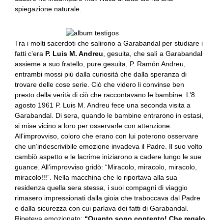
spiegazione naturale.
Tra i molti sacerdoti che salirono a Garabandal per studiare i
fatti c’era
P. Luis M. Andreu
, gesuita, che salì a Garabandal
assieme a suo fratello, pure gesuita, P. Ramón Andreu,
entrambi mossi più dalla curiosità che dalla speranza di
trovare delle cose serie. Ciò che videro li convinse ben
presto della verità di ciò che raccontavano le bambine. L’8
agosto 1961 P. Luis M. Andreu fece una seconda visita a
Garabandal. Di sera, quando le bambine entrarono in estasi,
si mise vicino a loro per osservarle con attenzione.
All’improvviso, coloro che erano con lui poterono osservare
che un’indescrivibile emozione invadeva il Padre. Il suo volto
cambiò aspetto e le lacrime iniziarono a cadere lungo le sue
guance. All’improvviso gridò: “Miracolo, miracolo, miracolo,
miracolo!!!”. Nella macchina che lo riportava alla sua
residenza quella sera stessa, i suoi compagni di viaggio
rimasero impressionati dalla gioia che traboccava dal Padre
e dalla sicurezza con cui parlava dei fatti di Garabandal.
Ripeteva emozionato:
“Quanto sono contento! Che regalo