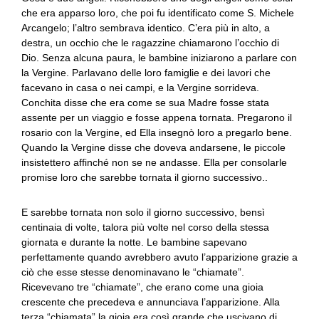
che era apparso loro, che poi fu identificato come S. Michele
Arcangelo; l’altro sembrava identico. C’era più in alto, a
destra, un occhio che le ragazzine chiamarono l’occhio di
Dio. Senza alcuna paura, le bambine iniziarono a parlare con
la Vergine. Parlavano delle loro famiglie e dei lavori che
facevano in casa o nei campi, e la Vergine sorrideva.
Conchita disse che era come se sua Madre fosse stata
assente per un viaggio e fosse appena tornata. Pregarono il
rosario con la Vergine, ed Ella insegnò loro a pregarlo bene.
Quando la Vergine disse che doveva andarsene, le piccole
insistettero affinché non se ne andasse. Ella per consolarle
promise loro che sarebbe tornata il giorno successivo..
E sarebbe tornata non solo il giorno successivo, bensì
centinaia di volte, talora più volte nel corso della stessa
giornata e durante la notte. Le bambine sapevano
perfettamente quando avrebbero avuto l’apparizione grazie a
ciò che esse stesse denominavano le “chiamate”.
Ricevevano tre “chiamate”, che erano come una gioia
crescente che precedeva e annunciava l’apparizione. Alla
terza “chiamata” la gioia era così grande che uscivano di