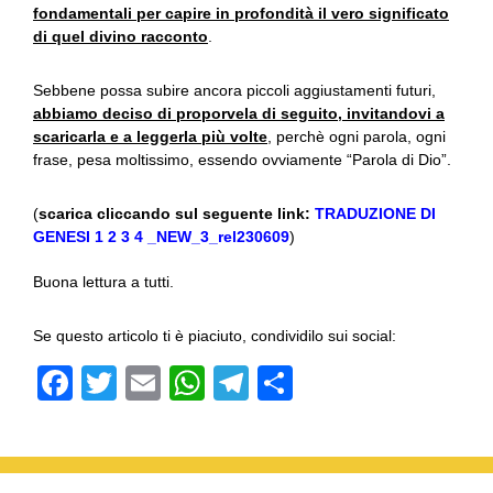
fondamentali per capire in profondità il vero significato
di quel divino racconto
.
Sebbene possa subire ancora piccoli aggiustamenti futuri,
abbiamo deciso di proporvela di seguito, invitandovi a
scaricarla e a leggerla più volte
, perchè ogni parola, ogni
frase, pesa moltissimo, essendo ovviamente “Parola di Dio”.
(
scarica cliccando sul seguente link:
TRADUZIONE DI
GENESI 1 2 3 4 _NEW_3_rel230609
)
Buona lettura a tutti.
Se questo articolo ti è piaciuto, condividilo sui social:
F
T
E
W
T
C
a
wi
m
h
el
o
c
tt
ail
at
e
n
e
er
s
gr
di