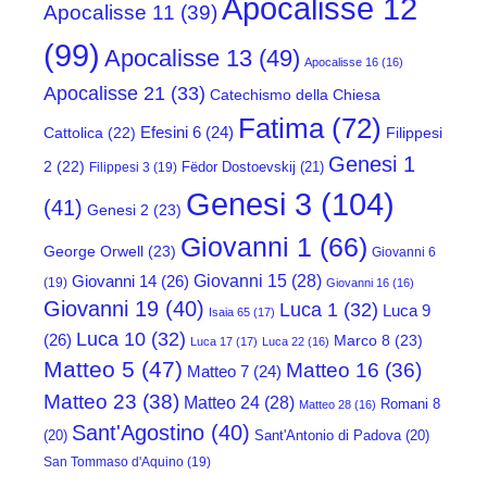
Apocalisse 12
Apocalisse 11
(39)
(99)
Apocalisse 13
(49)
Apocalisse 16
(16)
Apocalisse 21
(33)
Catechismo della Chiesa
Fatima
(72)
Efesini 6
(24)
Cattolica
(22)
Filippesi
Genesi 1
2
(22)
Fëdor Dostoevskij
(21)
Filippesi 3
(19)
Genesi 3
(104)
(41)
Genesi 2
(23)
Giovanni 1
(66)
George Orwell
(23)
Giovanni 6
Giovanni 15
(28)
Giovanni 14
(26)
(19)
Giovanni 16
(16)
Giovanni 19
(40)
Luca 1
(32)
Luca 9
Isaia 65
(17)
Luca 10
(32)
(26)
Marco 8
(23)
Luca 17
(17)
Luca 22
(16)
Matteo 5
(47)
Matteo 16
(36)
Matteo 7
(24)
Matteo 23
(38)
Matteo 24
(28)
Romani 8
Matteo 28
(16)
Sant'Agostino
(40)
(20)
Sant'Antonio di Padova
(20)
San Tommaso d'Aquino
(19)