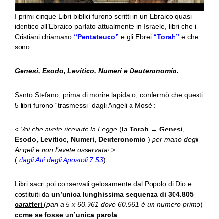
I primi cinque Libri biblici furono scritti in un Ebraico quasi
identico all’Ebraico parlato attualmente in Israele, libri che i
Cristiani chiamano
“Pentateuco”
e gli Ebrei
“Torah”
e che
sono:
Genesi, Esodo, Levitico, Numeri e Deuteronomio.
Santo Stefano, prima di morire lapidato, confermò che questi
5 libri furono “trasmessi” dagli Angeli a Mosè :
<
Voi che avete ricevuto la Legge
(
la Torah → Genesi,
Esodo, Levitico, Numeri, Deuteronomio
)
per mano degli
Angeli e non l’avete osservata!
>
(
dagli Atti degli Apostoli 7,53
)
Libri sacri poi conservati gelosamente dal Popolo di Dio e
costituiti da
un’unica lunghissima sequenza di 304.805
caratteri
(
pari a 5 x 60.961 dove 60.961 è un numero primo
)
come se fosse un’unica parola
.