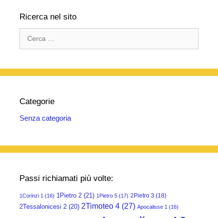
b
A
a
vi
Ricerca nel sito
o
p
m
di
Ricerca
o
p
per:
k
Categorie
Senza categoria
Passi richiamati più volte:
1Pietro 2
(21)
2Pietro 3
(18)
1Corinzi 1
(16)
1Pietro 5
(17)
2Timoteo 4
(27)
2Tessalonicesi 2
(20)
Apocalisse 1
(16)