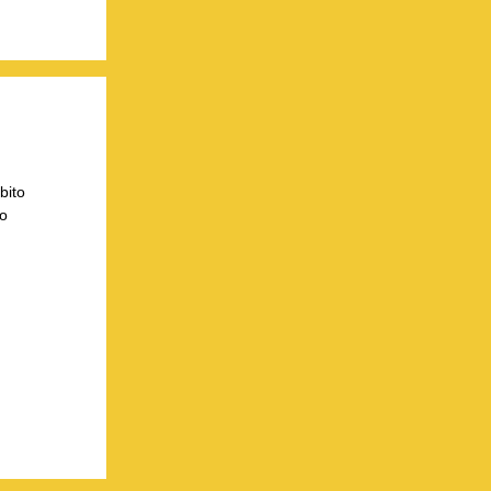
bito
lo