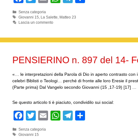
a
wi
m
h
el
o
Categorie
Senza categoria
c
tt
ail
at
e
n
Tag
Giovanni 15
,
La Salette
,
Matteo 23
Lascia un commento
e
er
s
gr
di
b
A
a
vi
o
p
m
di
o
p
PENSIERINO n. 897 del 14- F
k
«… le interpretazioni della Parola di Dio in aperto contrasto c
celebri Biblisti o Teologi… perché di fronte alle loro Eresie il pr
(Parte prima) Dal Vangelo secondo Giovanni (15 ,17-19) [17] …
Se questo articolo ti è piaciuto, condividilo sui social:
F
T
E
W
T
C
a
wi
m
h
el
o
Categorie
Senza categoria
c
tt
ail
at
e
n
Tag
Giovanni 15