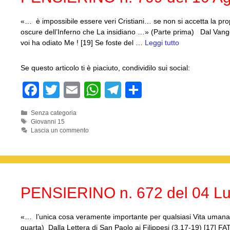
k
«… è impossibile essere veri Cristiani… se non si accetta la p
oscure dell’Inferno che La insidiano …» (Parte prima) Dal Vange
voi ha odiato Me ! [19] Se foste del …
Leggi tutto
Se questo articolo ti è piaciuto, condividilo sui social:
F
T
E
W
T
C
a
wi
m
h
el
o
Categorie
Senza categoria
c
tt
ail
at
e
n
Tag
Giovanni 15
Lascia un commento
e
er
s
gr
di
b
A
a
vi
o
p
m
di
o
p
PENSIERINO n. 672 del 04 Lu
k
«… l’unica cosa veramente importante per qualsiasi Vita umana
quarta) Dalla Lettera di San Paolo ai Filippesi (3,17-19) [17] 