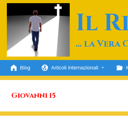
Vai
al
Il 
contenuto
… la Vera 
Blog
Articoli internazionali
Giovanni 15