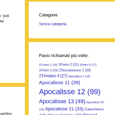
Categorie
 “poli
Dal
Senza categoria
Passi richiamati più volte:
1Pietro 2
(21)
1Corinzi 1
(16)
1Pietro 5
(17)
2Tessalonicesi 2
(20)
2Pietro 3
(18)
2Timoteo 4
(27)
Apocalisse 1
(16)
Apocalisse 11
(39)
Apocalisse 12
(99)
Apocalisse 13
(49)
Apocalisse 16
Apocalisse 21
(33)
Catechismo
(16)
 perfino
Efesini 6