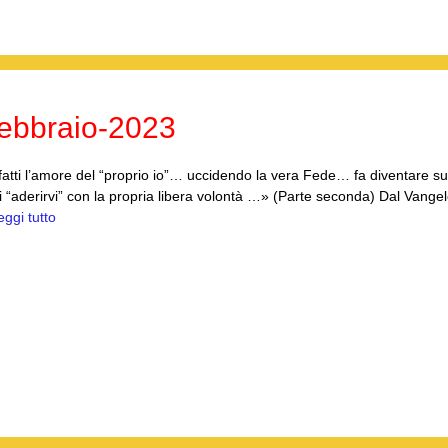
ebbraio-2023
tti l’amore del “proprio io”… uccidendo la vera Fede… fa diventare su
i “aderirvi” con la propria libera volontà …» (Parte seconda) Dal Vange
eggi tutto