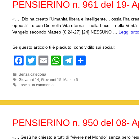
PENSIERINO n. 961 del 19- Ap
«… Dio ha creato l’Umanità libera e intelligente… ossia l’ha crea
opposti” : o con Dio nella Vita eterna… nella Luce… nella Verità
Vangelo secondo Matteo (6,24-27) [24] NESSUNO …
Leggi tutt
Se questo articolo ti è piaciuto, condividilo sui social:
F
T
E
W
T
C
a
wi
m
h
el
o
Categorie
Senza categoria
c
tt
ail
at
e
n
Tag
Giovanni 14
,
Giovanni 15
,
Matteo 6
Lascia un commento
e
er
s
gr
di
b
A
a
vi
o
p
m
di
o
p
PENSIERINO n. 950 del 08- Ap
k
«… Gesù ha chiesto a tutti di “vivere nel Mondo” senza però “esse