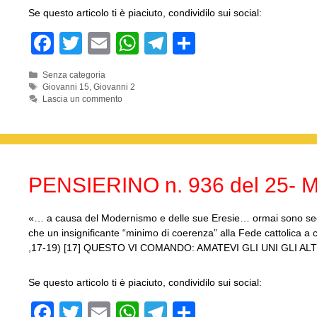
Se questo articolo ti è piaciuto, condividilo sui social:
F
T
E
W
T
C
a
wi
m
h
el
o
Categorie
Senza categoria
c
tt
ail
at
e
n
Tag
Giovanni 15
,
Giovanni 2
Lascia un commento
e
er
s
gr
di
b
A
a
vi
o
p
m
di
o
p
PENSIERINO n. 936 del 25- 
k
«… a causa del Modernismo e delle sue Eresie… ormai sono secol
che un insignificante “minimo di coerenza” alla Fede cattolica a
,17-19) [17] QUESTO VI COMANDO: AMATEVI GLI UNI GLI ALT
Se questo articolo ti è piaciuto, condividilo sui social:
F
T
E
W
T
C