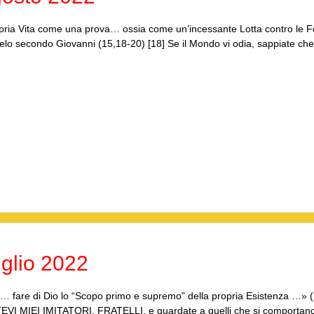
ropria Vita come una prova… ossia come un’incessante Lotta contro le 
lo secondo Giovanni (15,18-20) [18] Se il Mondo vi odia, sappiate che
glio 2022
… fare di Dio lo “Scopo primo e supremo” della propria Esistenza …» 
FATEVI MIEI IMITATORI, FRATELLI, e guardate a quelli che si comportan