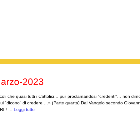
Marzo-2023
i che quasi tutti i Cattolici… pur proclamandosi “credenti”… non dim
 cui “dicono” di credere …» (Parte quarta) Dal Vangelo secondo Giovann
RI ! …
Leggi tutto