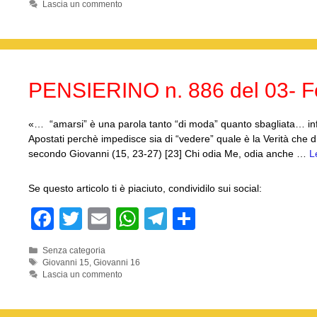
Lascia un commento
e
er
s
gr
di
b
A
a
vi
o
p
m
di
o
p
PENSIERINO n. 886 del 03- F
k
«… “amarsi” è una parola tanto “di moda” quanto sbagliata… infa
Apostati perchè impedisce sia di “vedere” quale è la Verità che d
secondo Giovanni (15, 23-27) [23] Chi odia Me, odia anche …
L
Se questo articolo ti è piaciuto, condividilo sui social:
F
T
E
W
T
C
a
wi
m
h
el
o
Categorie
Senza categoria
c
tt
ail
at
e
n
Tag
Giovanni 15
,
Giovanni 16
Lascia un commento
e
er
s
gr
di
b
A
a
vi