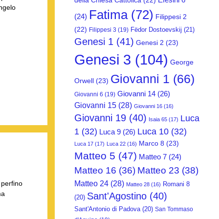
della Chiesa Cattolica
(22)
ngelo
Fatima
(72)
(24)
Filippesi 2
(22)
Fëdor Dostoevskij
(21)
Filippesi 3
(19)
Genesi 1
(41)
Genesi 2
(23)
Genesi 3
(104)
George
Giovanni 1
(66)
Orwell
(23)
Giovanni 14
(26)
Giovanni 6
(19)
Giovanni 15
(28)
Giovanni 16
(16)
Giovanni 19
(40)
Luca
Isaia 65
(17)
1
(32)
Luca 10
(32)
Luca 9
(26)
Marco 8
(23)
Luca 17
(17)
Luca 22
(16)
Matteo 5
(47)
Matteo 7
(24)
Matteo 16
(36)
Matteo 23
(38)
Matteo 24
(28)
 perfino
Romani 8
Matteo 28
(16)
ma
Sant'Agostino
(40)
(20)
Sant'Antonio di Padova
(20)
San Tommaso