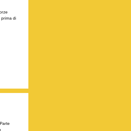
Forze
 prima di
(Parte
o