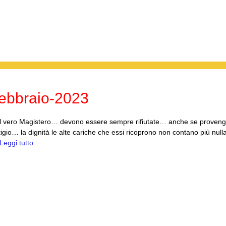
ebbraio-2023
on il vero Magistero… devono essere sempre rifiutate… anche se proven
estigio… la dignità le alte cariche che essi ricoprono non contano più nul
Leggi tutto