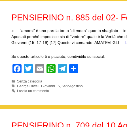
o
p
m
di
o
p
PENSIERINO n. 885 del 02- F
k
«… “amarsi” è una parola tanto “di moda” quanto sbagliata… infa
Apostati perchè impedisce sia di “vedere” quale è la Verità che d
Giovanni (15 ,17-19) [17] Questo vi comando: AMATEVI GLI …
Se questo articolo ti è piaciuto, condividilo sui social:
F
T
E
W
T
C
a
wi
m
h
el
o
Categorie
Senza categoria
c
tt
ail
at
e
n
Tag
George Orwell
,
Giovanni 15
,
Sant'Agostino
Lascia un commento
e
er
s
gr
di
b
A
a
vi
o
p
m
di
o
p
PENSIERINO n. 709 del 10 Ag