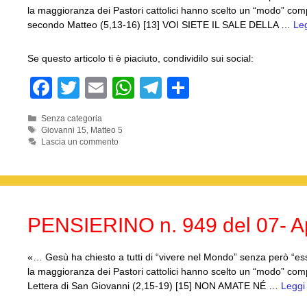
la maggioranza dei Pastori cattolici hanno scelto un “modo” co
secondo Matteo (5,13-16) [13] VOI SIETE IL SALE DELLA …
Leg
Se questo articolo ti è piaciuto, condividilo sui social:
F
T
E
W
T
C
a
wi
m
h
el
o
Categorie
Senza categoria
c
tt
ail
at
e
n
Tag
Giovanni 15
,
Matteo 5
Lascia un commento
e
er
s
gr
di
b
A
a
vi
o
p
m
di
o
p
PENSIERINO n. 949 del 07- Ap
k
«… Gesù ha chiesto a tutti di “vivere nel Mondo” senza però “esse
la maggioranza dei Pastori cattolici hanno scelto un “modo” com
Lettera di San Giovanni (2,15-19) [15] NON AMATE NÉ …
Leggi 