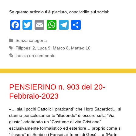
Se questo articolo ti è piaciuto, condividilo sui social:
F
T
E
W
T
C
a
wi
m
h
el
o
Categorie
Senza categoria
c
tt
ail
at
e
n
Tag
Filippesi 2
,
Luca 9
,
Marco 8
,
Matteo 16
e
er
s
gr
di
Lascia un commento
b
A
a
vi
o
p
m
di
o
p
PENSIERINO n. 903 del 20-
k
Febbraio-2023
«… sia i pochi Cattolici “praticanti” che i loro Sacerdoti… si
stanno pericolosamente “illudendo” di essere sulla “Via
giusta” adottando un “Costume di vita Cristiano”
esclusivamente formalistico ed esteriore… proprio come si
“illusero” gli Scribi e i Farisei ai Tempi di Gesù …» (Parte