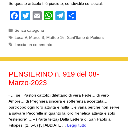
Se questo articolo ti è piaciuto, condividilo sui social:
F
T
E
W
T
C
a
wi
m
h
el
o
Categorie
Senza categoria
c
tt
ail
at
e
n
Tag
Luca 9
,
Marco 8
,
Matteo 16
,
Sant'Ilario di Poitiers
e
er
s
gr
di
Lascia un commento
b
A
a
vi
o
p
m
di
o
p
PENSIERINO n. 919 del 08-
k
Marzo-2023
«… se i Pastori cattolici difettano di vera Fede… di vero
Amore… di Preghiera sincera e sofferenza accettata…
purtroppo ogni loro attività è nulla… è vana perché non serve
a salvare Pecorelle in quanto la loro frenetica attività è solo
“esteriore” …» (Parte terza) Dalla Lettera di San Paolo ai
Filippesi (2, 5-8) [5] ABBIATE …
Leggi tutto