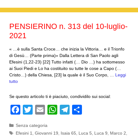
b
A
a
vi
o
p
m
di
o
p
PENSIERINO n. 313 del 10-luglio-
k
2021
« …è sulla Santa Croce… che inizia la Vittoria… e il Trionfo
di Gesù… (Parte prima)» Dalla Lettera di San Paolo agli
Efesini (1,22-23) [22] Tutto infatti (… Dio …) ha sottomesso
ai Suoi Piedi e Lo ha costituito su tutte le cose a Capo (…
Cristo…) della Chiesa, [23] la quale è il Suo Corpo, …
Leggi
tutto
Se questo articolo ti è piaciuto, condividilo sui social:
F
T
E
W
T
C
a
wi
m
h
el
o
Categorie
Senza categoria
c
tt
ail
at
e
n
Tag
Efesini 1
,
Giovanni 19
,
Isaia 65
,
Luca 5
,
Luca 9
,
Marco 2
,