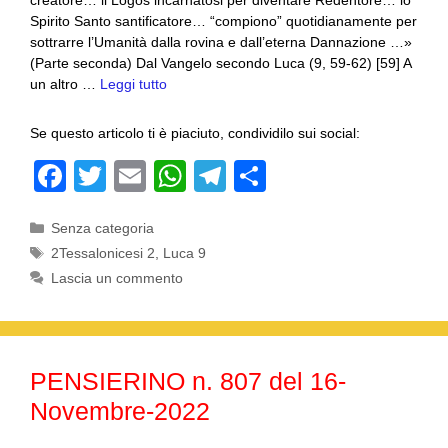
creatore… il Logos incarnatosi per diventare Redentore… lo
Spirito Santo santificatore… “compiono” quotidianamente per
sottrarre l’Umanità dalla rovina e dall’eterna Dannazione …»
(Parte seconda) Dal Vangelo secondo Luca (9, 59-62) [59] A
un altro …
Leggi tutto
Se questo articolo ti è piaciuto, condividilo sui social:
F
T
E
W
T
C
a
wi
m
h
el
o
Categorie
Senza categoria
c
tt
ail
at
e
n
Tag
2Tessalonicesi 2
,
Luca 9
e
er
s
gr
di
Lascia un commento
b
A
a
vi
o
p
m
di
o
p
PENSIERINO n. 807 del 16-
k
Novembre-2022