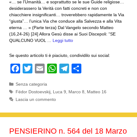
«… se l’Umanità… e soprattutto se le sue Guide religiose…
desiderassero la Verità con fatti concreti e non con
chiacchiere insignificanti… troverebbero rapidamente la Via
“giusta”… l’unica Via che conduce alla Salvezza e alla Vita
eterna … » (Parte terza) Dal Vangelo secondo Matteo
(16,24-26) [24] Allora Gesù disse ai Suoi Discepoli: “SE
QUALCUNO VUOL …
Leggi tutto
Se questo articolo ti è piaciuto, condividilo sui social:
F
T
E
W
T
C
a
wi
m
h
el
o
Categorie
Senza categoria
c
tt
ail
at
e
n
Tag
Fëdor Dostoevskij
,
Luca 9
,
Marco 8
,
Matteo 16
e
er
s
gr
di
Lascia un commento
b
A
a
vi
o
p
m
di
o
p
PENSIERINO n. 564 del 18 Marzo
k