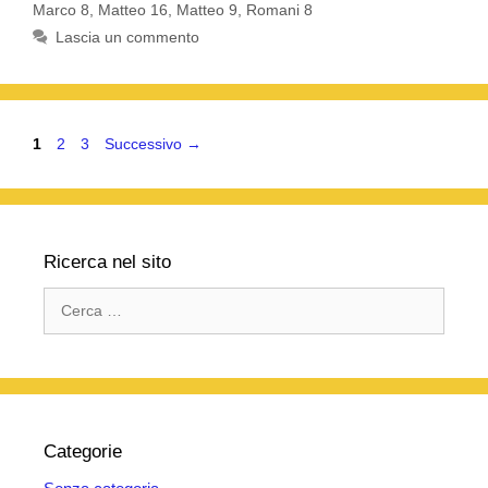
e
er
s
gr
di
Marco 8
,
Matteo 16
,
Matteo 9
,
Romani 8
b
A
a
vi
Lascia un commento
o
p
m
di
o
p
k
Pagina
Pagina
Pagina
1
2
3
Successivo
→
Ricerca nel sito
Ricerca
per:
Categorie