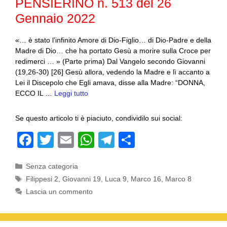
PENSIERINO n. 513 del 26
k
Gennaio 2022
«… è stato l’infinito Amore di Dio-Figlio… di Dio-Padre e della
Madre di Dio… che ha portato Gesù a morire sulla Croce per
redimerci … » (Parte prima) Dal Vangelo secondo Giovanni
(19,26-30) [26] Gesù allora, vedendo la Madre e lì accanto a
Lei il Discepolo che Egli amava, disse alla Madre: “DONNA,
ECCO IL …
Leggi tutto
Se questo articolo ti è piaciuto, condividilo sui social:
F
T
E
W
T
C
a
wi
m
h
el
o
Categorie
Senza categoria
c
tt
ail
at
e
n
Tag
Filippesi 2
,
Giovanni 19
,
Luca 9
,
Marco 16
,
Marco 8
e
er
s
gr
di
Lascia un commento
b
A
a
vi
o
p
m
di