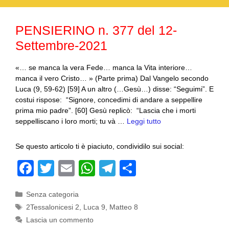
o
p
m
di
o
p
PENSIERINO n. 377 del 12-
k
Settembre-2021
«… se manca la vera Fede… manca la Vita interiore…
manca il vero Cristo… » (Parte prima) Dal Vangelo secondo
Luca (9, 59-62) [59] A un altro (…Gesù…) disse: “Seguimi”. E
costui rispose: “Signore, concedimi di andare a seppellire
prima mio padre”. [60] Gesù replicò: “Lascia che i morti
seppelliscano i loro morti; tu và …
Leggi tutto
Se questo articolo ti è piaciuto, condividilo sui social:
F
T
E
W
T
C
a
wi
m
h
el
o
Categorie
Senza categoria
c
tt
ail
at
e
n
Tag
2Tessalonicesi 2
,
Luca 9
,
Matteo 8
e
er
s
gr
di
Lascia un commento