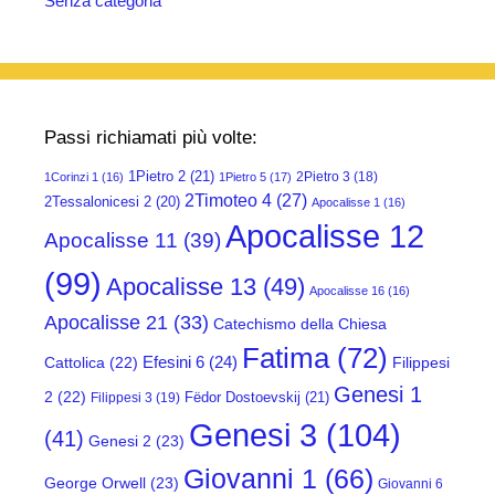
Senza categoria
Passi richiamati più volte:
1Pietro 2
(21)
2Pietro 3
(18)
1Corinzi 1
(16)
1Pietro 5
(17)
2Timoteo 4
(27)
2Tessalonicesi 2
(20)
Apocalisse 1
(16)
Apocalisse 12
Apocalisse 11
(39)
(99)
Apocalisse 13
(49)
Apocalisse 16
(16)
Apocalisse 21
(33)
Catechismo della Chiesa
Fatima
(72)
Efesini 6
(24)
Cattolica
(22)
Filippesi
Genesi 1
2
(22)
Fëdor Dostoevskij
(21)
Filippesi 3
(19)
Genesi 3
(104)
(41)
Genesi 2
(23)
Giovanni 1
(66)
George Orwell
(23)
Giovanni 6