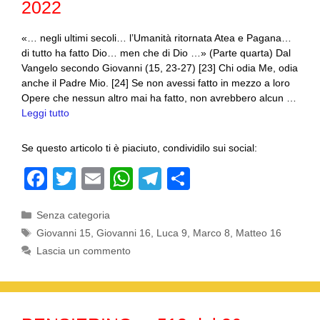
2022
«… negli ultimi secoli… l’Umanità ritornata Atea e Pagana…
di tutto ha fatto Dio… men che di Dio …» (Parte quarta) Dal
Vangelo secondo Giovanni (15, 23-27) [23] Chi odia Me, odia
anche il Padre Mio. [24] Se non avessi fatto in mezzo a loro
Opere che nessun altro mai ha fatto, non avrebbero alcun …
Leggi tutto
Se questo articolo ti è piaciuto, condividilo sui social:
F
T
E
W
T
C
a
wi
m
h
el
o
Categorie
Senza categoria
c
tt
ail
at
e
n
Tag
Giovanni 15
,
Giovanni 16
,
Luca 9
,
Marco 8
,
Matteo 16
e
er
s
gr
di
Lascia un commento
b
A
a
vi
o
p
m
di
o
p