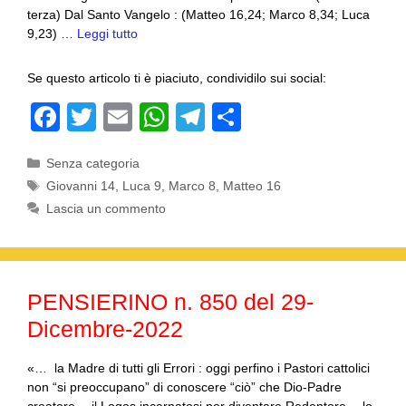
terza) Dal Santo Vangelo : (Matteo 16,24; Marco 8,34; Luca
9,23) …
Leggi tutto
Se questo articolo ti è piaciuto, condividilo sui social:
F
T
E
W
T
C
a
wi
m
h
el
o
Categorie
Senza categoria
c
tt
ail
at
e
n
Tag
Giovanni 14
,
Luca 9
,
Marco 8
,
Matteo 16
e
er
s
gr
di
Lascia un commento
b
A
a
vi
o
p
m
di
o
p
PENSIERINO n. 850 del 29-
k
Dicembre-2022
«… la Madre di tutti gli Errori : oggi perfino i Pastori cattolici
non “si preoccupano” di conoscere “ciò” che Dio-Padre