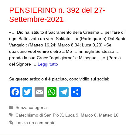
o
p
PENSIERINO n. 392 del 27-
k
Settembre-2021
«… Dio ha istituito il Sacramento della Cresima… per fare di
ogni Battezzato un vero Soldato… » (Parte quarta) Dal Santo
Vangelo : (Matteo 16,24; Marco 8,34; Luca 9,23) «Se
qualcuno vuol venire dietro a Me … rinneghi Se stesso …
prenda la sua Croce “ogni giorno” e Mi segua … » (Parola
del Signore …
Leggi tutto
Se questo articolo ti è piaciuto, condividilo sui social:
F
T
E
W
T
C
a
wi
m
h
el
o
Categorie
Senza categoria
c
tt
ail
at
e
n
Tag
Catechismo di San Pio X
,
Luca 9
,
Marco 8
,
Matteo 16
e
er
s
gr
di
Lascia un commento
b
A
a
vi