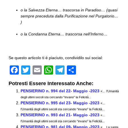
o la Salvezza Eterna… trascorsa in Paradiso… (quasi
sempre preceduta dalla Purificazione nel Purgatorio…
)
o la Condanna Eterna… trascorsa nell’Inferno…
Se questo articolo ti è piaciuto, condividilo sui social:
F
T
E
W
T
C
a
wi
m
h
el
o
Potresti Essere Interessato Anche:
c
tt
ail
at
e
n
PENSIERINO n. 994 del 22- Maggio -2023
«… l’Umanità
e
er
s
gr
di
degli ultimi secoli sta cercando “invano” la Felicità...
PENSIERINO n. 995 del 23- Maggio -2023
b
A
a
vi
«…
l’Umanità degli ultimi secoli sta cercando “invano” la Felicità...
o
p
m
di
PENSIERINO n. 993 del 21- Maggio -2023
«…
l’Umanità degli ultimi secoli sta cercando “invano” la Felicità...
o
p
PENSIERINO n. 981 del 09- Maggio -2023
«… La santa