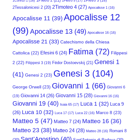
1Pietro 2
(21)
2Pietro 3
(18)
1Corinzi 1
(16)
1Pietro 5
(17)
2Timoteo 4
(27)
2Tessalonicesi 2
(20)
Apocalisse 1
(16)
Apocalisse 12
Apocalisse 11
(39)
(99)
Apocalisse 13
(49)
Apocalisse 16
(16)
Apocalisse 21
(33)
Catechismo della Chiesa
Fatima
(72)
Efesini 6
(24)
Cattolica
(22)
Filippesi
Genesi 1
2
(22)
Fëdor Dostoevskij
(21)
Filippesi 3
(19)
Genesi 3
(104)
(41)
Genesi 2
(23)
Giovanni 1
(66)
George Orwell
(23)
Giovanni 6
Giovanni 15
(28)
Giovanni 14
(26)
(19)
Giovanni 16
(16)
Giovanni 19
(40)
Luca 1
(32)
Luca 9
Isaia 65
(17)
Luca 10
(32)
(26)
Marco 8
(23)
Luca 17
(17)
Luca 22
(16)
Matteo 5
(47)
Matteo 16
(36)
Matteo 7
(24)
Matteo 23
(38)
Matteo 24
(28)
Romani 8
Matteo 28
(16)
Sant'Agostino
(40)
(20)
Sant'Antonio di Padova
(20)