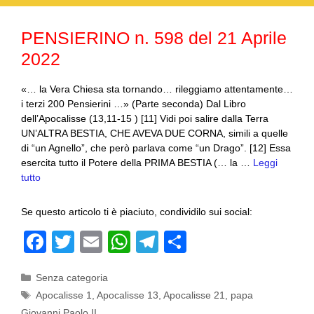
o
p
m
di
o
p
PENSIERINO n. 598 del 21 Aprile
k
2022
«… la Vera Chiesa sta tornando… rileggiamo attentamente…
i terzi 200 Pensierini …» (Parte seconda) Dal Libro
dell’Apocalisse (13,11-15 ) [11] Vidi poi salire dalla Terra
UN’ALTRA BESTIA, CHE AVEVA DUE CORNA, simili a quelle
di “un Agnello”, che però parlava come “un Drago”. [12] Essa
esercita tutto il Potere della PRIMA BESTIA (… la …
Leggi
tutto
Se questo articolo ti è piaciuto, condividilo sui social:
F
T
E
W
T
C
a
wi
m
h
el
o
Categorie
Senza categoria
c
tt
ail
at
e
n
Tag
Apocalisse 1
,
Apocalisse 13
,
Apocalisse 21
,
papa
e
er
s
gr
di
Giovanni Paolo II