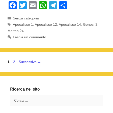
F
T
E
W
T
C
a
wi
m
h
el
o
Categorie
Senza categoria
c
tt
ail
at
e
n
Tag
Apocalisse 1
,
Apocalisse 12
,
Apocalisse 14
,
Genesi 3
,
e
er
s
gr
di
Matteo 24
b
A
a
vi
Lascia un commento
o
p
m
di
o
p
k
Pagina
Pagina
1
2
Successivo
→
Ricerca nel sito
Ricerca
per: