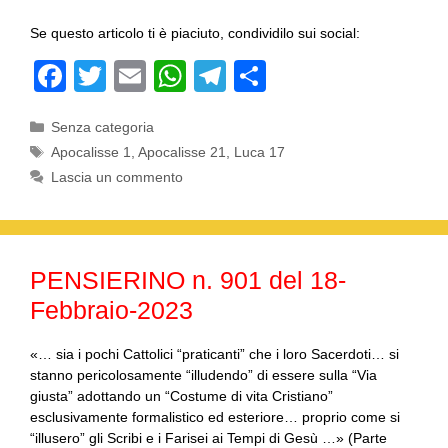
Se questo articolo ti è piaciuto, condividilo sui social:
F
T
E
W
T
C
a
wi
m
h
el
o
Categorie
Senza categoria
c
tt
ail
at
e
n
Tag
Apocalisse 1
,
Apocalisse 21
,
Luca 17
e
er
s
gr
di
Lascia un commento
b
A
a
vi
o
p
m
di
o
p
PENSIERINO n. 901 del 18-
k
Febbraio-2023
«… sia i pochi Cattolici “praticanti” che i loro Sacerdoti… si
stanno pericolosamente “illudendo” di essere sulla “Via
giusta” adottando un “Costume di vita Cristiano”
esclusivamente formalistico ed esteriore… proprio come si
“illusero” gli Scribi e i Farisei ai Tempi di Gesù …» (Parte