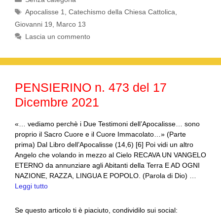
c
tt
ail
at
e
n
Tag
Apocalisse 1
,
Catechismo della Chiesa Cattolica
,
e
er
s
gr
di
Giovanni 19
,
Marco 13
b
A
a
vi
Lascia un commento
o
p
m
di
o
p
k
PENSIERINO n. 473 del 17
Dicembre 2021
«… vediamo perchè i Due Testimoni dell’Apocalisse… sono
proprio il Sacro Cuore e il Cuore Immacolato…» (Parte
prima) Dal Libro dell’Apocalisse (14,6) [6] Poi vidi un altro
Angelo che volando in mezzo al Cielo RECAVA UN VANGELO
ETERNO da annunziare agli Abitanti della Terra E AD OGNI
NAZIONE, RAZZA, LINGUA E POPOLO. (Parola di Dio) …
Leggi tutto
Se questo articolo ti è piaciuto, condividilo sui social: