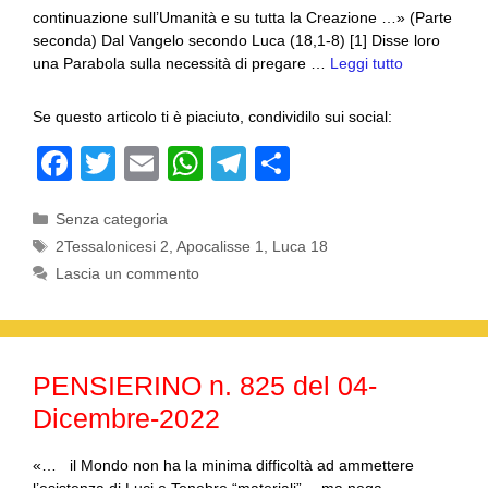
continuazione sull’Umanità e su tutta la Creazione …» (Parte
seconda) Dal Vangelo secondo Luca (18,1-8) [1] Disse loro
una Parabola sulla necessità di pregare …
Leggi tutto
Se questo articolo ti è piaciuto, condividilo sui social:
F
T
E
W
T
C
a
wi
m
h
el
o
Categorie
Senza categoria
c
tt
ail
at
e
n
Tag
2Tessalonicesi 2
,
Apocalisse 1
,
Luca 18
e
er
s
gr
di
Lascia un commento
b
A
a
vi
o
p
m
di
o
p
PENSIERINO n. 825 del 04-
k
Dicembre-2022
«… il Mondo non ha la minima difficoltà ad ammettere