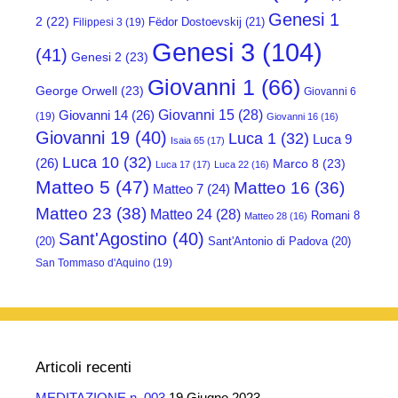
Genesi 1
2
(22)
Fëdor Dostoevskij
(21)
Filippesi 3
(19)
Genesi 3
(104)
(41)
Genesi 2
(23)
Giovanni 1
(66)
George Orwell
(23)
Giovanni 6
Giovanni 15
(28)
Giovanni 14
(26)
(19)
Giovanni 16
(16)
Giovanni 19
(40)
Luca 1
(32)
Luca 9
Isaia 65
(17)
Luca 10
(32)
(26)
Marco 8
(23)
Luca 17
(17)
Luca 22
(16)
Matteo 5
(47)
Matteo 16
(36)
Matteo 7
(24)
Matteo 23
(38)
Matteo 24
(28)
Romani 8
Matteo 28
(16)
Sant'Agostino
(40)
(20)
Sant'Antonio di Padova
(20)
San Tommaso d'Aquino
(19)
Articoli recenti
MEDITAZIONE n. 003
19 Giugno 2023