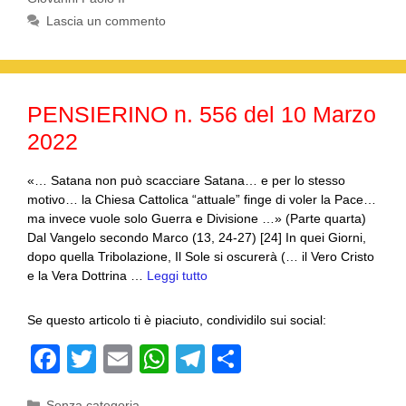
b
A
a
vi
Lascia un commento
o
p
m
di
o
p
k
PENSIERINO n. 556 del 10 Marzo
2022
«… Satana non può scacciare Satana… e per lo stesso
motivo… la Chiesa Cattolica “attuale” finge di voler la Pace…
ma invece vuole solo Guerra e Divisione …» (Parte quarta)
Dal Vangelo secondo Marco (13, 24-27) [24] In quei Giorni,
dopo quella Tribolazione, Il Sole si oscurerà (… il Vero Cristo
e la Vera Dottrina …
Leggi tutto
Se questo articolo ti è piaciuto, condividilo sui social:
F
T
E
W
T
C
a
wi
m
h
el
o
Categorie
Senza categoria