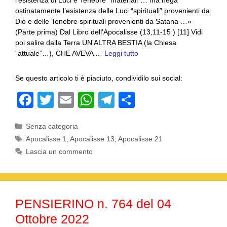
l’esistenza di Luci e Tenebre “materiali”… ma nega
ostinatamente l’esistenza delle Luci “spirituali” provenienti da
Dio e delle Tenebre spirituali provenienti da Satana …»
(Parte prima) Dal Libro dell’Apocalisse (13,11-15 ) [11] Vidi
poi salire dalla Terra UN’ALTRA BESTIA (la Chiesa
“attuale”…), CHE AVEVA …
Leggi tutto
Se questo articolo ti è piaciuto, condividilo sui social:
F
T
E
W
T
C
a
wi
m
h
el
o
Categorie
Senza categoria
c
tt
ail
at
e
n
Tag
Apocalisse 1
,
Apocalisse 13
,
Apocalisse 21
e
er
s
gr
di
Lascia un commento
b
A
a
vi
o
p
m
di
o
p
PENSIERINO n. 764 del 04
k
Ottobre 2022