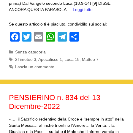
prima) Dal Vangelo secondo Luca (18,9-14) [9] DISSE
ANCORA QUESTA PARABOLA …
Leggi tutto
Se questo articolo ti è piaciuto, condividilo sui social:
F
T
E
W
T
C
a
wi
m
h
el
o
Categorie
Senza categoria
c
tt
ail
at
e
n
Tag
2Timoteo 3
,
Apocalisse 1
,
Luca 18
,
Matteo 7
e
er
s
gr
di
Lascia un commento
b
A
a
vi
o
p
m
di
o
p
PENSIERINO n. 834 del 13-
k
Dicembre-2022
«… il Sacrificio redentivo della Croce è “sempre in atto” nella
Santa Messa… affinchè trionfino l’Amore… la Verità… la
Giustizia e la Pace… su tutto il Male che l’Inferno vomita in