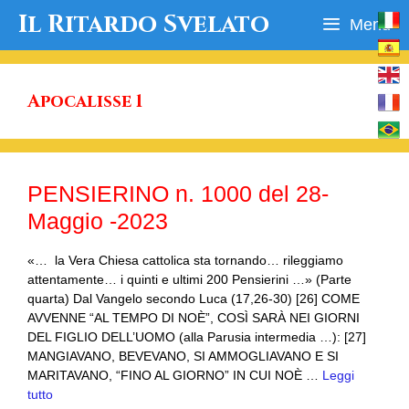
Vai
Il Ritardo Svelato
Menu
al
contenuto
Apocalisse 1
PENSIERINO n. 1000 del 28-
Maggio -2023
«… la Vera Chiesa cattolica sta tornando… rileggiamo
attentamente… i quinti e ultimi 200 Pensierini …» (Parte
quarta) Dal Vangelo secondo Luca (17,26-30) [26] COME
AVVENNE “AL TEMPO DI NOÈ”, COSÌ SARÀ NEI GIORNI
DEL FIGLIO DELL’UOMO (alla Parusia intermedia …): [27]
MANGIAVANO, BEVEVANO, SI AMMOGLIAVANO E SI
MARITAVANO, “FINO AL GIORNO” IN CUI NOÈ …
Leggi
tutto