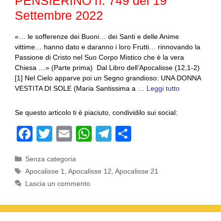
PENSIERINO n. 749 del 19
k
Settembre 2022
«… le sofferenze dei Buoni… dei Santi e delle Anime
vittime… hanno dato e daranno i loro Frutti… rinnovando la
Passione di Cristo nel Suo Corpo Mistico che è la vera
Chiesa …» (Parte prima) Dal Libro dell’Apocalisse (12,1-2)
[1] Nel Cielo apparve poi un Segno grandioso: UNA DONNA
VESTITA DI SOLE (Maria Santissima a …
Leggi tutto
Se questo articolo ti è piaciuto, condividilo sui social:
F
T
E
W
T
C
a
wi
m
h
el
o
Categorie
Senza categoria
c
tt
ail
at
e
n
Tag
Apocalisse 1
,
Apocalisse 12
,
Apocalisse 21
e
er
s
gr
di
Lascia un commento
b
A
a
vi
o
p
m
di