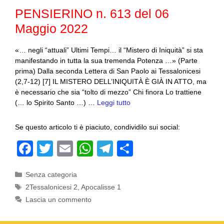
o
p
PENSIERINO n. 613 del 06
k
Maggio 2022
«… negli “attuali” Ultimi Tempi… il “Mistero di Iniquità” si sta
manifestando in tutta la sua tremenda Potenza …» (Parte
prima) Dalla seconda Lettera di San Paolo ai Tessalonicesi
(2,7-12) [7] IL MISTERO DELL’INIQUITÀ È GIÀ IN ATTO, ma
è necessario che sia “tolto di mezzo” Chi finora Lo trattiene
(… lo Spirito Santo …) …
Leggi tutto
Se questo articolo ti è piaciuto, condividilo sui social:
F
T
E
W
T
C
a
wi
m
h
el
o
Categorie
Senza categoria
c
tt
ail
at
e
n
Tag
2Tessalonicesi 2
,
Apocalisse 1
e
er
s
gr
di
Lascia un commento
b
A
a
vi