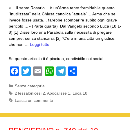
«… il santo Rosario… è un’Arma tanto formidabile quanto
“inutilizzata” nella Chiesa cattolica ”attuale”… Arma che se
invece fosse usata… farebbe scomparire subito ogni grave
pericolo …» (Parte quarta) Dal Vangelo secondo Luca (18,1-
8) [1] Disse loro una Parabola sulla necessità di pregare
sempre, senza stancarsi: [2] “C’era in una città un giudice,
che non …
Leggi tutto
Se questo articolo ti è piaciuto, condividilo sui social:
F
T
E
W
T
C
a
wi
m
h
el
o
Categorie
Senza categoria
c
tt
ail
at
e
n
Tag
2Tessalonicesi 2
,
Apocalisse 1
,
Luca 18
e
er
s
gr
di
Lascia un commento
b
A
a
vi
o
p
m
di
o
p