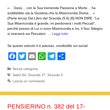
«… Gesù… con la Sua tremenda Passione e Morte… ha
soddisfatto sia la Giustizia che la Misericordia Divina… »
(Parte terza) Dal Libro del Siracide (5,6) [6] NON DIRE: “La
Sua Misericordia è grande; mi perdonerà i molti Peccati”,
perché presso di Lui ci sono Misericordia e Ira, il Suo Sdegno
si riverserà sui Peccatori. …
Leggi tutto
Se questo articolo ti è piaciuto, condividilo sui social:
F
T
E
W
T
C
a
wi
m
h
el
o
Categorie
Senza categoria
c
tt
ail
at
e
n
Tag
Salmi 84
,
Siracide 27
,
Siracide 5
e
er
s
gr
di
Lascia un commento
b
A
a
vi
o
p
m
di
o
p
PENSIERINO n. 382 del 17-