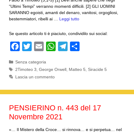
Paolo a Timoteo (3,1-5) [1] Devi anche sapere che negli
“Ultimi Tempi” verranno momenti difficili. [2] GLI UOMINI
SARANNO egoisti, amanti del denaro, vanitosi, orgogliosi,
bestemmiatori, ribelli ai …
Leggi tutto
Se questo articolo ti è piaciuto, condividilo sui social:
F
T
E
W
T
C
a
wi
m
h
el
o
Categorie
Senza categoria
c
tt
ail
at
e
n
Tag
2Timoteo 3
,
George Orwell
,
Matteo 5
,
Siracide 5
e
er
s
gr
di
Lascia un commento
b
A
a
vi
o
p
m
di
o
p
PENSIERINO n. 443 del 17
k
Novembre 2021
«… Il Mistero della Croce… si rinnova… e si perpetua… nel