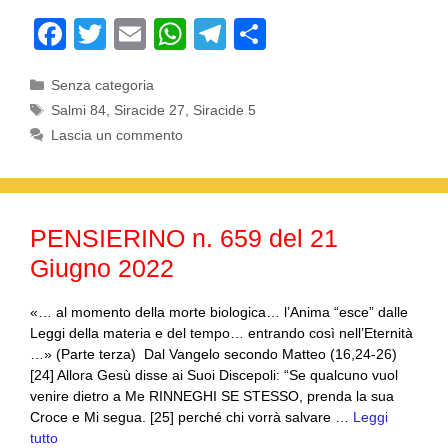
F
T
E
W
T
C
a
wi
m
h
el
o
Categorie
Senza categoria
c
tt
ail
at
e
n
Tag
Salmi 84
,
Siracide 27
,
Siracide 5
e
er
s
gr
di
Lascia un commento
b
A
a
vi
o
p
m
di
o
p
PENSIERINO n. 659 del 21
k
Giugno 2022
«… al momento della morte biologica… l’Anima “esce” dalle
Leggi della materia e del tempo… entrando così nell’Eternità
…» (Parte terza) Dal Vangelo secondo Matteo (16,24-26)
[24] Allora Gesù disse ai Suoi Discepoli: “Se qualcuno vuol
venire dietro a Me RINNEGHI SE STESSO, prenda la sua
Croce e Mi segua. [25] perché chi vorrà salvare …
Leggi
tutto