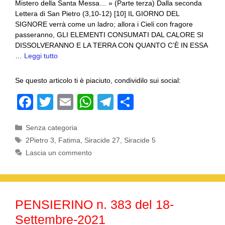
Mistero della Santa Messa… » (Parte terza) Dalla seconda
Lettera di San Pietro (3,10-12) [10] IL GIORNO DEL
SIGNORE verrà come un ladro; allora i Cieli con fragore
passeranno, GLI ELEMENTI CONSUMATI DAL CALORE SI
DISSOLVERANNO E LA TERRA CON QUANTO C’È IN ESSA
…
Leggi tutto
Se questo articolo ti è piaciuto, condividilo sui social:
F
T
E
W
T
C
a
wi
m
h
el
o
Categorie
Senza categoria
c
tt
ail
at
e
n
Tag
2Pietro 3
,
Fatima
,
Siracide 27
,
Siracide 5
e
er
s
gr
di
Lascia un commento
b
A
a
vi
o
p
m
di
o
p
PENSIERINO n. 383 del 18-
k
Settembre-2021