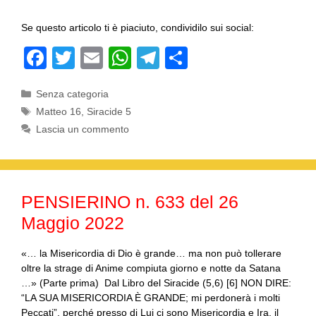
Se questo articolo ti è piaciuto, condividilo sui social:
F
T
E
W
T
C
a
wi
m
h
el
o
Categorie
Senza categoria
c
tt
ail
at
e
n
Tag
Matteo 16
,
Siracide 5
e
er
s
gr
di
Lascia un commento
b
A
a
vi
o
p
m
di
o
p
PENSIERINO n. 633 del 26
k
Maggio 2022
«… la Misericordia di Dio è grande… ma non può tollerare
oltre la strage di Anime compiuta giorno e notte da Satana
…» (Parte prima) Dal Libro del Siracide (5,6) [6] NON DIRE:
“LA SUA MISERICORDIA È GRANDE; mi perdonerà i molti
Peccati”, perché presso di Lui ci sono Misericordia e Ira, il