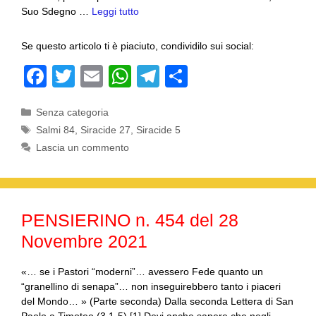
Suo Sdegno …
Leggi tutto
Se questo articolo ti è piaciuto, condividilo sui social:
F
T
E
W
T
C
a
wi
m
h
el
o
Categorie
Senza categoria
c
tt
ail
at
e
n
Tag
Salmi 84
,
Siracide 27
,
Siracide 5
e
er
s
gr
di
Lascia un commento
b
A
a
vi
o
p
m
di
o
p
PENSIERINO n. 454 del 28
k
Novembre 2021
«… se i Pastori “moderni”… avessero Fede quanto un
“granellino di senapa”… non inseguirebbero tanto i piaceri
del Mondo… » (Parte seconda) Dalla seconda Lettera di San