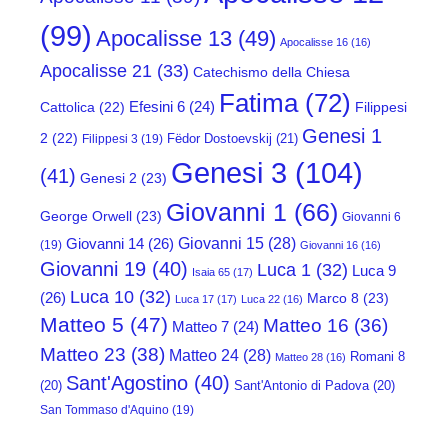
(99)
Apocalisse 13
(49)
Apocalisse 16
(16)
Apocalisse 21
(33)
Catechismo della Chiesa
Fatima
(72)
Efesini 6
(24)
Cattolica
(22)
Filippesi
Genesi 1
2
(22)
Fëdor Dostoevskij
(21)
Filippesi 3
(19)
Genesi 3
(104)
(41)
Genesi 2
(23)
Giovanni 1
(66)
George Orwell
(23)
Giovanni 6
Giovanni 15
(28)
Giovanni 14
(26)
(19)
Giovanni 16
(16)
Giovanni 19
(40)
Luca 1
(32)
Luca 9
Isaia 65
(17)
Luca 10
(32)
(26)
Marco 8
(23)
Luca 17
(17)
Luca 22
(16)
Matteo 5
(47)
Matteo 16
(36)
Matteo 7
(24)
Matteo 23
(38)
Matteo 24
(28)
Romani 8
Matteo 28
(16)
Sant'Agostino
(40)
(20)
Sant'Antonio di Padova
(20)
San Tommaso d'Aquino
(19)