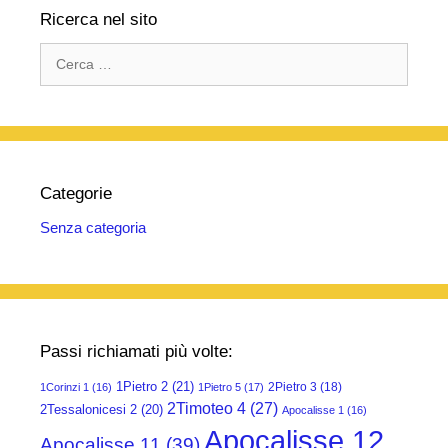
Ricerca nel sito
k
Ricerca
per:
Categorie
Senza categoria
Passi richiamati più volte:
1Pietro 2
(21)
2Pietro 3
(18)
1Corinzi 1
(16)
1Pietro 5
(17)
2Timoteo 4
(27)
2Tessalonicesi 2
(20)
Apocalisse 1
(16)
Apocalisse 12
Apocalisse 11
(39)