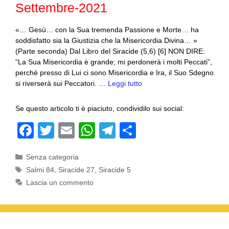
k
Settembre-2021
«… Gesù… con la Sua tremenda Passione e Morte… ha
soddisfatto sia la Giustizia che la Misericordia Divina… »
(Parte seconda) Dal Libro del Siracide (5,6) [6] NON DIRE:
“La Sua Misericordia è grande; mi perdonerà i molti Peccati”,
perché presso di Lui ci sono Misericordia e Ira, il Suo Sdegno
si riverserà sui Peccatori. …
Leggi tutto
Se questo articolo ti è piaciuto, condividilo sui social:
F
T
E
W
T
C
a
wi
m
h
el
o
Categorie
Senza categoria
c
tt
ail
at
e
n
Tag
Salmi 84
,
Siracide 27
,
Siracide 5
e
er
s
gr
di
Lascia un commento
b
A
a
vi
o
p
m
di
o
p