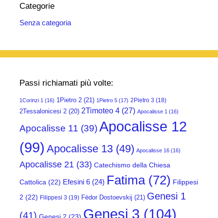
Categorie
Senza categoria
Passi richiamati più volte:
1Pietro 2
(21)
2Pietro 3
(18)
1Corinzi 1
(16)
1Pietro 5
(17)
2Timoteo 4
(27)
2Tessalonicesi 2
(20)
Apocalisse 1
(16)
Apocalisse 12
Apocalisse 11
(39)
(99)
Apocalisse 13
(49)
Apocalisse 16
(16)
Apocalisse 21
(33)
Catechismo della Chiesa
Fatima
(72)
Efesini 6
(24)
Cattolica
(22)
Filippesi
Genesi 1
2
(22)
Fëdor Dostoevskij
(21)
Filippesi 3
(19)
Genesi 3
(104)
(41)
Genesi 2
(23)