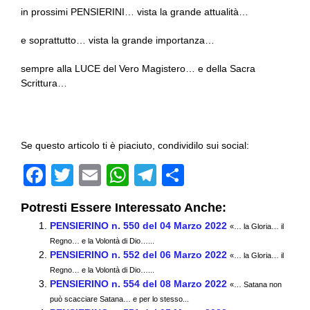
in prossimi PENSIERINI… vista la grande attualità…
e soprattutto… vista la grande importanza…
sempre alla LUCE del Vero Magistero… e della Sacra
Scrittura…
Se questo articolo ti è piaciuto, condividilo sui social:
F
T
E
W
T
C
a
wi
m
h
el
o
Potresti Essere Interessato Anche:
c
tt
ail
at
e
n
PENSIERINO n. 550 del 04 Marzo 2022
«… la Gloria… il
e
er
s
gr
di
Regno… e la Volontà di Dio…...
PENSIERINO n. 552 del 06 Marzo 2022
b
A
a
vi
«… la Gloria… il
Regno… e la Volontà di Dio…...
o
p
m
di
PENSIERINO n. 554 del 08 Marzo 2022
«… Satana non
può scacciare Satana… e per lo stesso...
o
p