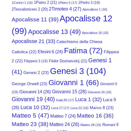
1Pietro 2
(21)
2Pietro 3
(18)
1Corinzi 1
(16)
1Pietro 5
(17)
2Timoteo 4
(27)
2Tessalonicesi 2
(20)
Apocalisse 1
(16)
Apocalisse 12
Apocalisse 11
(39)
(99)
Apocalisse 13
(49)
Apocalisse 16
(16)
Apocalisse 21
(33)
Catechismo della Chiesa
Fatima
(72)
Efesini 6
(24)
Cattolica
(22)
Filippesi
Genesi 1
2
(22)
Fëdor Dostoevskij
(21)
Filippesi 3
(19)
Genesi 3
(104)
(41)
Genesi 2
(23)
Giovanni 1
(66)
George Orwell
(23)
Giovanni 6
Giovanni 15
(28)
Giovanni 14
(26)
(19)
Giovanni 16
(16)
Giovanni 19
(40)
Luca 1
(32)
Luca 9
Isaia 65
(17)
Luca 10
(32)
(26)
Marco 8
(23)
Luca 17
(17)
Luca 22
(16)
Matteo 5
(47)
Matteo 16
(36)
Matteo 7
(24)
Matteo 23
(38)
Matteo 24
(28)
Romani 8
Matteo 28
(16)