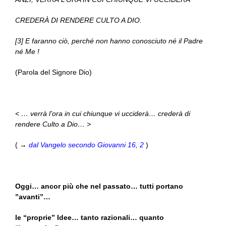
CREDERÀ DI RENDERE CULTO A DIO.
[3] E faranno ciò, perché non hanno conosciuto né il Padre
né Me !
(Parola del Signore Dio)
< … verrà l’ora in cui chiunque vi ucciderà… crederà di
rendere Culto a Dio… >
( →
dal Vangelo secondo Giovanni 16, 2
)
Oggi… ancor più che nel passato… tutti portano
”avanti”…
le “proprie” Idee… tanto razionali… quanto