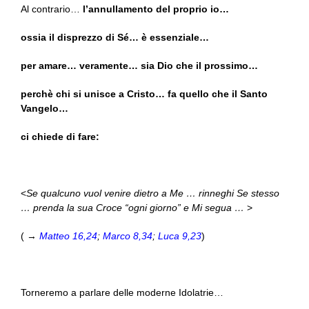
Al contrario…
l’annullamento del proprio io…
ossia il disprezzo di Sé… è essenziale…
per amare… veramente… sia Dio che il prossimo…
perchè chi si unisce a Cristo… fa quello che il Santo
Vangelo…
ci chiede di fare:
<
Se qualcuno vuol venire dietro a Me … rinneghi Se stesso
… prenda la sua Croce “ogni giorno” e Mi segua …
>
( →
Matteo 16,24
;
Marco 8,34
;
Luca 9,23
)
Torneremo a parlare delle moderne Idolatrie…