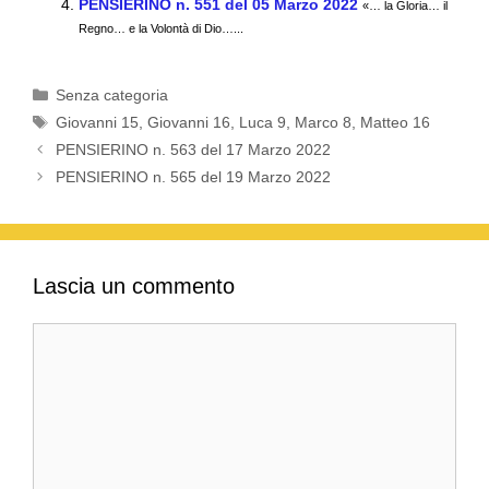
PENSIERINO n. 551 del 05 Marzo 2022
«… la Gloria… il
k
Regno… e la Volontà di Dio…...
Categorie
Senza categoria
Tag
Giovanni 15
,
Giovanni 16
,
Luca 9
,
Marco 8
,
Matteo 16
PENSIERINO n. 563 del 17 Marzo 2022
PENSIERINO n. 565 del 19 Marzo 2022
Lascia un commento
Commento