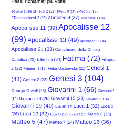
Passi richiamati più volte:
1Pietro 2
(21)
2Pietro 3
(18)
1Corinzi 1
(16)
1Pietro 5
(17)
2Timoteo 4
(27)
2Tessalonicesi 2
(20)
Apocalisse 1
(16)
Apocalisse 12
Apocalisse 11
(39)
(99)
Apocalisse 13
(49)
Apocalisse 16
(16)
Apocalisse 21
(33)
Catechismo della Chiesa
Fatima
(72)
Efesini 6
(24)
Cattolica
(22)
Filippesi
Genesi 1
2
(22)
Fëdor Dostoevskij
(21)
Filippesi 3
(19)
Genesi 3
(104)
(41)
Genesi 2
(23)
Giovanni 1
(66)
George Orwell
(23)
Giovanni 6
Giovanni 15
(28)
Giovanni 14
(26)
(19)
Giovanni 16
(16)
Giovanni 19
(40)
Luca 1
(32)
Luca 9
Isaia 65
(17)
Luca 10
(32)
(26)
Marco 8
(23)
Luca 17
(17)
Luca 22
(16)
Matteo 5
(47)
Matteo 16
(36)
Matteo 7
(24)