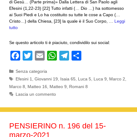
di Gesù… (Parte prima)» Dalla Lettera di San Paolo agli
Efesini (1,22-23) [22] Tutto infatti (… Dio …) ha sottomesso
ai Suoi Piedi e Lo ha costituito su tutte le cose a Capo (…
Cristo…) della Chiesa, [23] la quale è il Suo Corpo, …
Leggi
tutto
Se questo articolo ti è piaciuto, condividilo sui social:
F
T
E
W
T
C
a
wi
m
h
el
o
Categorie
Senza categoria
c
tt
ail
at
e
n
Tag
Efesini 1
,
Giovanni 19
,
Isaia 65
,
Luca 5
,
Luca 9
,
Marco 2
,
e
er
s
gr
di
Marco 8
,
Matteo 16
,
Matteo 9
,
Romani 8
b
A
a
vi
Lascia un commento
o
p
m
di
o
p
k
PENSIERINO n. 196 del 15-
marzo-2021