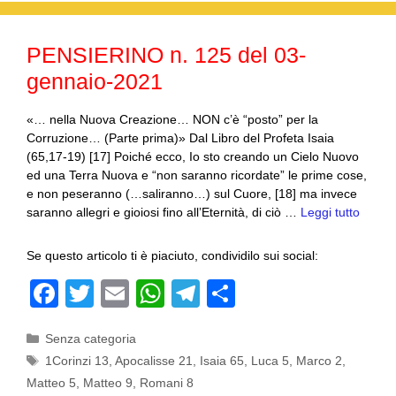
o
p
k
PENSIERINO n. 125 del 03-
gennaio-2021
«… nella Nuova Creazione… NON c’è “posto” per la
Corruzione… (Parte prima)» Dal Libro del Profeta Isaia
(65,17-19) [17] Poiché ecco, Io sto creando un Cielo Nuovo
ed una Terra Nuova e “non saranno ricordate” le prime cose,
e non peseranno (…saliranno…) sul Cuore, [18] ma invece
saranno allegri e gioiosi fino all’Eternità, di ciò …
Leggi tutto
Se questo articolo ti è piaciuto, condividilo sui social:
F
T
E
W
T
C
a
wi
m
h
el
o
Categorie
Senza categoria
c
tt
ail
at
e
n
Tag
1Corinzi 13
,
Apocalisse 21
,
Isaia 65
,
Luca 5
,
Marco 2
,
e
er
s
gr
di
Matteo 5
,
Matteo 9
,
Romani 8