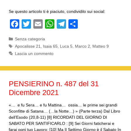
Se questo articolo ti è piaciuto, condividilo sui social:
F
T
E
W
T
C
a
wi
m
h
el
o
Categorie
Senza categoria
c
tt
ail
at
e
n
Tag
Apocalisse 21
,
Isaia 65
,
Luca 5
,
Marco 2
,
Matteo 9
e
er
s
gr
di
Lascia un commento
b
A
a
vi
o
p
m
di
o
p
PENSIERINO n. 487 del 31
k
Dicembre 2021
«… e fu Sera… e fu Mattina… ossia… le prime sei grandi
Sconfitte di Satana… (…la Notte…) » (Parte terza) Dal Libro
dell’Esodo (20,8-11) [8] RICORDATI DEL GIORNO DI
SABATO PER SANTIFICARLO : [9] Sei Giorni faticherai e
farai ogni tuo Lavoro; [10] Ma Il Settimo Giorno è il Sabato In