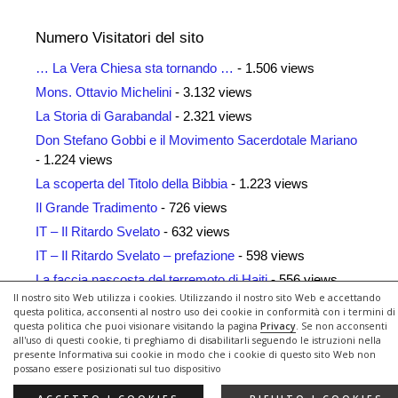
Numero Visitatori del sito
… La Vera Chiesa sta tornando …
- 1.506 views
Mons. Ottavio Michelini
- 3.132 views
La Storia di Garabandal
- 2.321 views
Don Stefano Gobbi e il Movimento Sacerdotale Mariano
- 1.224 views
La scoperta del Titolo della Bibbia
- 1.223 views
Il Grande Tradimento
- 726 views
IT – Il Ritardo Svelato
- 632 views
IT – Il Ritardo Svelato – prefazione
- 598 views
La faccia nascosta del terremoto di Haiti
- 556 views
Il nostro sito Web utilizza i cookies. Utilizzando il nostro sito Web e accettando
Siti Amici
- 461 views
questa politica, acconsenti al nostro uso dei cookie in conformità con i termini di
questa politica che puoi visionare visitando la pagina
Privacy
. Se non acconsenti
all'uso di questi cookie, ti preghiamo di disabilitarli seguendo le istruzioni nella
presente Informativa sui cookie in modo che i cookie di questo sito Web non
possano essere posizionati sul tuo dispositivo
© 2026 Il Ritardo Svelato
• Creato con
GeneratePress