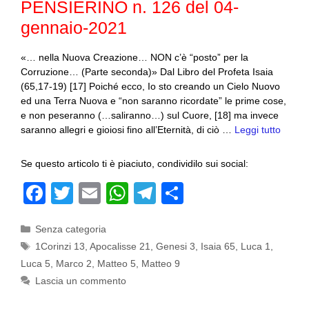
PENSIERINO n. 126 del 04-
k
gennaio-2021
«… nella Nuova Creazione… NON c’è “posto” per la
Corruzione… (Parte seconda)» Dal Libro del Profeta Isaia
(65,17-19) [17] Poiché ecco, Io sto creando un Cielo Nuovo
ed una Terra Nuova e “non saranno ricordate” le prime cose,
e non peseranno (…saliranno…) sul Cuore, [18] ma invece
saranno allegri e gioiosi fino all’Eternità, di ciò …
Leggi tutto
Se questo articolo ti è piaciuto, condividilo sui social:
F
T
E
W
T
C
a
wi
m
h
el
o
Categorie
Senza categoria
c
tt
ail
at
e
n
Tag
1Corinzi 13
,
Apocalisse 21
,
Genesi 3
,
Isaia 65
,
Luca 1
,
e
er
s
gr
di
Luca 5
,
Marco 2
,
Matteo 5
,
Matteo 9
b
A
a
vi
Lascia un commento
o
p
m
di