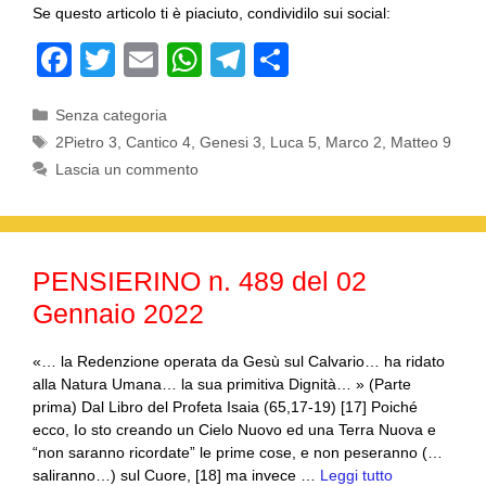
Se questo articolo ti è piaciuto, condividilo sui social:
F
T
E
W
T
C
a
wi
m
h
el
o
Categorie
Senza categoria
c
tt
ail
at
e
n
Tag
2Pietro 3
,
Cantico 4
,
Genesi 3
,
Luca 5
,
Marco 2
,
Matteo 9
e
er
s
gr
di
Lascia un commento
b
A
a
vi
o
p
m
di
o
p
PENSIERINO n. 489 del 02
k
Gennaio 2022
«… la Redenzione operata da Gesù sul Calvario… ha ridato
alla Natura Umana… la sua primitiva Dignità… » (Parte
prima) Dal Libro del Profeta Isaia (65,17-19) [17] Poiché
ecco, Io sto creando un Cielo Nuovo ed una Terra Nuova e
“non saranno ricordate” le prime cose, e non peseranno (…
saliranno…) sul Cuore, [18] ma invece …
Leggi tutto