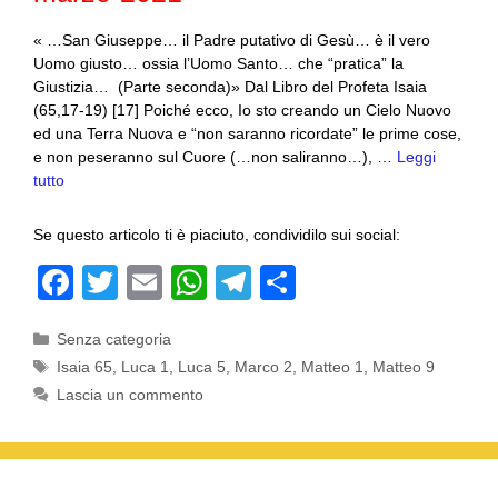
« …San Giuseppe… il Padre putativo di Gesù… è il vero
Uomo giusto… ossia l’Uomo Santo… che “pratica” la
Giustizia… (Parte seconda)» Dal Libro del Profeta Isaia
(65,17-19) [17] Poiché ecco, Io sto creando un Cielo Nuovo
ed una Terra Nuova e “non saranno ricordate” le prime cose,
e non peseranno sul Cuore (…non saliranno…), …
Leggi
tutto
Se questo articolo ti è piaciuto, condividilo sui social:
F
T
E
W
T
C
a
wi
m
h
el
o
Categorie
Senza categoria
c
tt
ail
at
e
n
Tag
Isaia 65
,
Luca 1
,
Luca 5
,
Marco 2
,
Matteo 1
,
Matteo 9
e
er
s
gr
di
Lascia un commento
b
A
a
vi
o
p
m
di
o
p