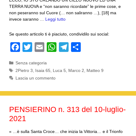
ECCO, IO STO CREANDO UN CIELO NUOVO ED UNA
TERRA NUOVA e “non saranno ricordate” le prime cose, e
non peseranno sul Cuore (… non saliranno …), [18] ma
invece saranno …
Leggi tutto
Se questo articolo ti è piaciuto, condividilo sui social:
F
T
E
W
T
C
a
wi
m
h
el
o
Categorie
Senza categoria
c
tt
ail
at
e
n
Tag
2Pietro 3
,
Isaia 65
,
Luca 5
,
Marco 2
,
Matteo 9
e
er
s
gr
di
Lascia un commento
b
A
a
vi
o
p
m
di
o
p
PENSIERINO n. 313 del 10-luglio-
k
2021
« …è sulla Santa Croce… che inizia la Vittoria… e il Trionfo