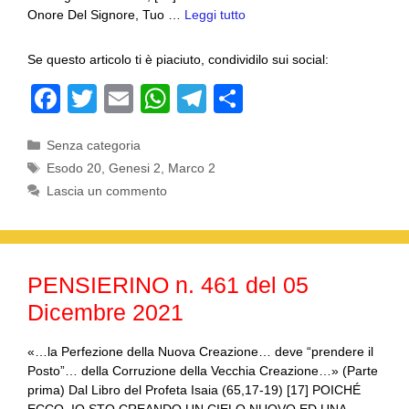
Onore Del Signore, Tuo …
Leggi tutto
Se questo articolo ti è piaciuto, condividilo sui social:
F
T
E
W
T
C
a
wi
m
h
el
o
Categorie
Senza categoria
c
tt
ail
at
e
n
Tag
Esodo 20
,
Genesi 2
,
Marco 2
e
er
s
gr
di
Lascia un commento
b
A
a
vi
o
p
m
di
o
p
PENSIERINO n. 461 del 05
k
Dicembre 2021
«…la Perfezione della Nuova Creazione… deve “prendere il
Posto”… della Corruzione della Vecchia Creazione…» (Parte
prima) Dal Libro del Profeta Isaia (65,17-19) [17] POICHÉ