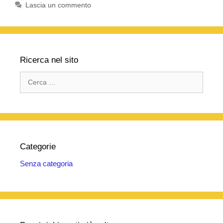
b
A
a
vi
Lascia un commento
o
p
m
di
o
p
k
Ricerca nel sito
Ricerca
per:
Categorie
Senza categoria