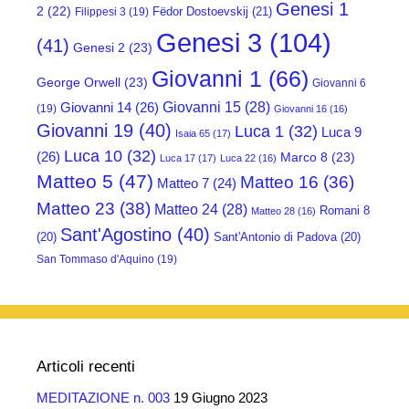
Genesi 1
2
(22)
Fëdor Dostoevskij
(21)
Filippesi 3
(19)
Genesi 3
(104)
(41)
Genesi 2
(23)
Giovanni 1
(66)
George Orwell
(23)
Giovanni 6
Giovanni 15
(28)
Giovanni 14
(26)
(19)
Giovanni 16
(16)
Giovanni 19
(40)
Luca 1
(32)
Luca 9
Isaia 65
(17)
Luca 10
(32)
(26)
Marco 8
(23)
Luca 17
(17)
Luca 22
(16)
Matteo 5
(47)
Matteo 16
(36)
Matteo 7
(24)
Matteo 23
(38)
Matteo 24
(28)
Romani 8
Matteo 28
(16)
Sant'Agostino
(40)
(20)
Sant'Antonio di Padova
(20)
San Tommaso d'Aquino
(19)
Articoli recenti
MEDITAZIONE n. 003
19 Giugno 2023