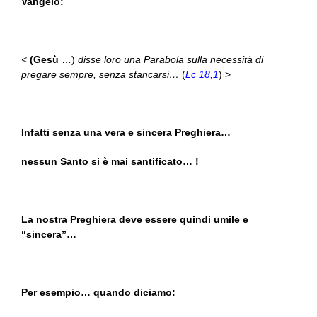
Vangelo:
<
(Gesù
…)
disse loro una Parabola sulla necessità di
pregare sempre, senza stancarsi…
(
Lc 18,1
) >
Infatti senza una vera e sincera Preghiera…
nessun Santo si è mai santificato… !
La nostra Preghiera deve essere quindi umile e
“sincera”…
Per esempio… quando diciamo: