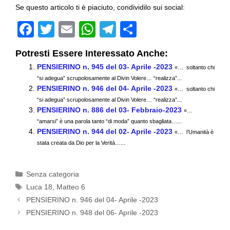
Se questo articolo ti è piaciuto, condividilo sui social:
F
T
E
W
T
C
a
wi
m
h
el
o
Potresti Essere Interessato Anche:
c
tt
ail
at
e
n
PENSIERINO n. 945 del 03- Aprile -2023
«… soltanto chi
e
er
s
gr
di
“si adegua” scrupolosamente al Divin Volere… “realizza”...
PENSIERINO n. 946 del 04- Aprile -2023
b
A
a
vi
«… soltanto chi
“si adegua” scrupolosamente al Divin Volere… “realizza”...
o
p
m
di
PENSIERINO n. 886 del 03- Febbraio-2023
«…
“amarsi” è una parola tanto “di moda” quanto sbagliata…...
o
p
PENSIERINO n. 944 del 02- Aprile -2023
«… l’Umanità è
k
stata creata da Dio per la Verità…...
Categorie
Senza categoria
Tag
Luca 18
,
Matteo 6
PENSIERINO n. 946 del 04- Aprile -2023
PENSIERINO n. 948 del 06- Aprile -2023