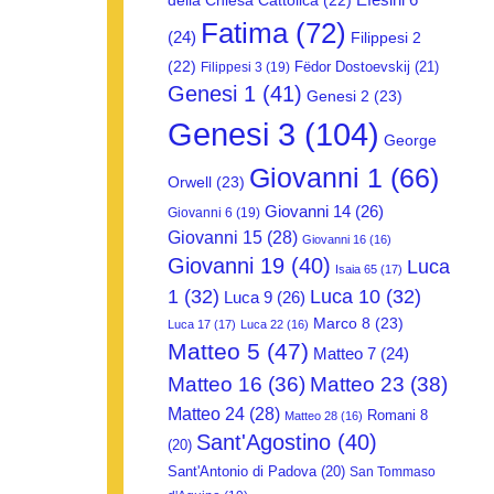
della Chiesa Cattolica
(22)
Fatima
(72)
(24)
Filippesi 2
(22)
Fëdor Dostoevskij
(21)
Filippesi 3
(19)
Genesi 1
(41)
Genesi 2
(23)
Genesi 3
(104)
George
Giovanni 1
(66)
Orwell
(23)
Giovanni 14
(26)
Giovanni 6
(19)
Giovanni 15
(28)
Giovanni 16
(16)
Giovanni 19
(40)
Luca
Isaia 65
(17)
1
(32)
Luca 10
(32)
Luca 9
(26)
Marco 8
(23)
Luca 17
(17)
Luca 22
(16)
Matteo 5
(47)
Matteo 7
(24)
Matteo 16
(36)
Matteo 23
(38)
Matteo 24
(28)
Romani 8
Matteo 28
(16)
Sant'Agostino
(40)
(20)
Sant'Antonio di Padova
(20)
San Tommaso