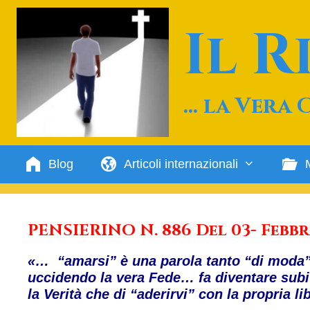
Vai
al
Il 
contenuto
… la Vera 
Blog
Articoli internazionali
PENSIERINO N. 886 Del 03- Febbr
«… “amarsi” è una parola tanto “di moda” 
uccidendo la vera Fede… fa diventare subi
la Verità che di “aderirvi” con la propria l