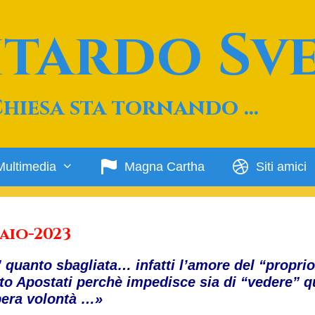
Ritardo Sv
Chiesa sta tornando …
Multimedia
Magna Cartha
Siti amici
aio-2023
quanto sbagliata… infatti l’amore del “propri
to Apostati perchè impedisce sia di “vedere” q
ibera volontà …»