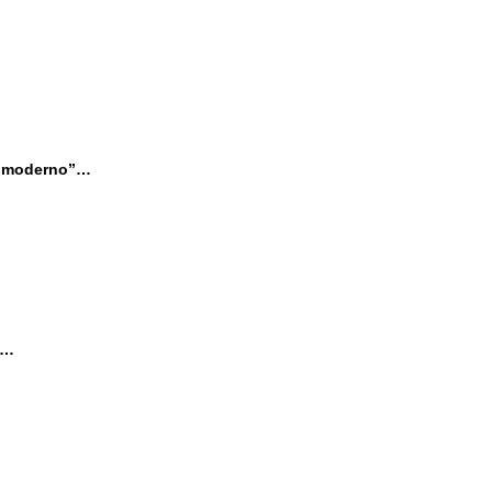
…
o “moderno”…
a…