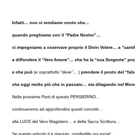
Infatti… non ci rendiamo conto che…
quando preghiamo con il “Padre Nostro”…
ci impegniamo a osservare proprio il Divin Volere… a “santi
a diffondere il “Vero Amore”… che ha la “sua Sorgente” pro
e che può
(
e soprattutto “deve”…
)
prendere il posto del “fa
che oggi molto più che in passato… sta dilagando nel Mo
Nelle prossime Parti di questo PENSIERINO…
continueremo ad approfondire questi concetti…
alla LUCE del Vero Magistero… e della Sacra Scrittura…
Se questo articolo ti è piaciuto, condividilo sui social: