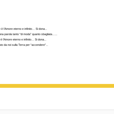
l’Amore eterno e infinito… Si dona...
a parola tanto “di moda” quanto sbagliata…...
’Amore eterno e infinito… Si dona...
 da noi sulla Terra per “accendere”...