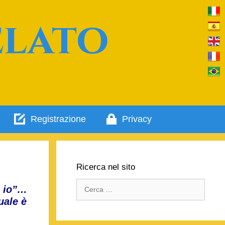
elato
Registrazione
Privacy
Ricerca nel sito
Ricerca
o io”…
per:
uale è