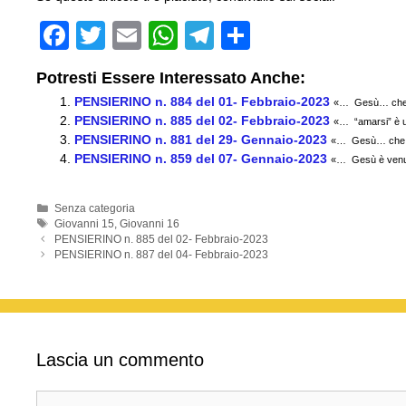
F
T
E
W
T
C
a
wi
m
h
el
o
Potresti Essere Interessato Anche:
c
tt
ail
at
e
n
PENSIERINO n. 884 del 01- Febbraio-2023
«… Gesù… che è 
e
er
s
gr
di
PENSIERINO n. 885 del 02- Febbraio-2023
«… “amarsi” è un
PENSIERINO n. 881 del 29- Gennaio-2023
b
A
a
vi
«… Gesù… che è l
PENSIERINO n. 859 del 07- Gennaio-2023
«… Gesù è venuto
o
p
m
di
o
p
Categorie
Senza categoria
Tag
Giovanni 15
,
Giovanni 16
k
PENSIERINO n. 885 del 02- Febbraio-2023
PENSIERINO n. 887 del 04- Febbraio-2023
Lascia un commento
Commento