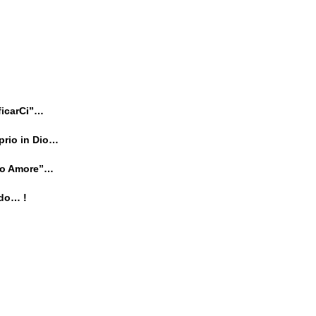
ficarCi”…
prio in Dio…
lso Amore”…
ndo… !