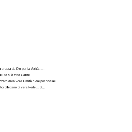
 creata da Dio per la Verità…...
 Dio si è fatto Carne...
zato dalla vera Umiltà e dai pochissimi...
lici difettano di vera Fede… di...