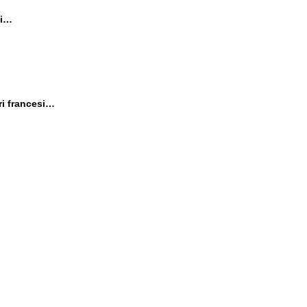
li…
ri francesi…