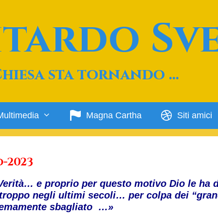
Ritardo Sv
Chiesa sta tornando …
Multimedia
Magna Cartha
Siti amici
o-2023
Verità… e proprio per questo motivo Dio le ha 
roppo negli ultimi secoli… per colpa dei “gran
stremamente sbagliato …»