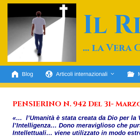
Vai
al
Il 
contenuto
… la Vera 
Blog
Articoli internazionali
PENSIERINO N. 942 Del 31- Marz
«… l’Umanità è stata creata da Dio per la 
l’Intelligenza… Dono meraviglioso che purt
Intellettuali… viene utilizzato in modo e