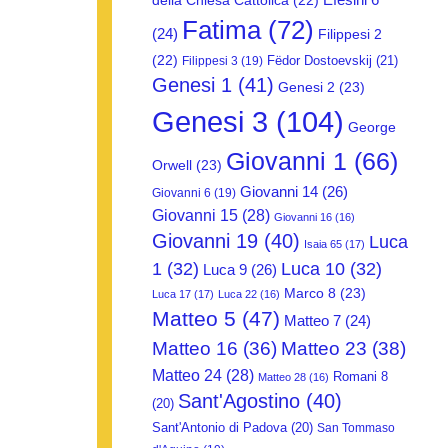
della Chiesa Cattolica
(22)
Fatima
(72)
(24)
Filippesi 2
(22)
Fëdor Dostoevskij
(21)
Filippesi 3
(19)
Genesi 1
(41)
Genesi 2
(23)
Genesi 3
(104)
George
Giovanni 1
(66)
Orwell
(23)
Giovanni 14
(26)
Giovanni 6
(19)
Giovanni 15
(28)
Giovanni 16
(16)
Giovanni 19
(40)
Luca
Isaia 65
(17)
1
(32)
Luca 10
(32)
Luca 9
(26)
Marco 8
(23)
Luca 17
(17)
Luca 22
(16)
Matteo 5
(47)
Matteo 7
(24)
Matteo 16
(36)
Matteo 23
(38)
Matteo 24
(28)
Romani 8
Matteo 28
(16)
Sant'Agostino
(40)
(20)
Sant'Antonio di Padova
(20)
San Tommaso