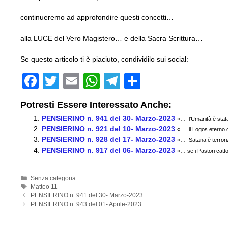
continueremo ad approfondire questi concetti…
alla LUCE del Vero Magistero… e della Sacra Scrittura…
Se questo articolo ti è piaciuto, condividilo sui social:
F
T
E
W
T
C
a
wi
m
h
el
o
Potresti Essere Interessato Anche:
c
tt
ail
at
e
n
PENSIERINO n. 941 del 30- Marzo-2023
«… l’Umanità è stata
e
er
s
gr
di
PENSIERINO n. 921 del 10- Marzo-2023
«… il Logos eterno di
PENSIERINO n. 928 del 17- Marzo-2023
b
A
a
vi
«… Satana è terroriz
PENSIERINO n. 917 del 06- Marzo-2023
«… se i Pastori catto
o
p
m
di
o
p
Categorie
Senza categoria
Tag
Matteo 11
k
PENSIERINO n. 941 del 30- Marzo-2023
PENSIERINO n. 943 del 01- Aprile-2023