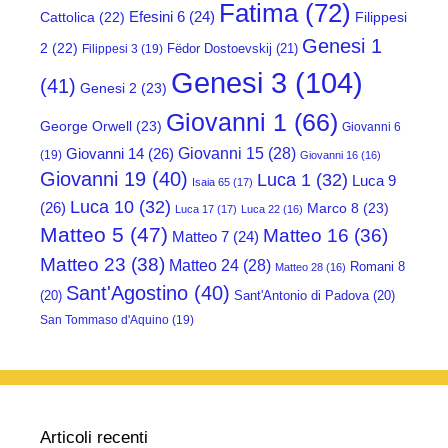
Fatima
(72)
Efesini 6
(24)
Cattolica
(22)
Filippesi
Genesi 1
2
(22)
Fëdor Dostoevskij
(21)
Filippesi 3
(19)
Genesi 3
(104)
(41)
Genesi 2
(23)
Giovanni 1
(66)
George Orwell
(23)
Giovanni 6
Giovanni 15
(28)
Giovanni 14
(26)
(19)
Giovanni 16
(16)
Giovanni 19
(40)
Luca 1
(32)
Luca 9
Isaia 65
(17)
Luca 10
(32)
(26)
Marco 8
(23)
Luca 17
(17)
Luca 22
(16)
Matteo 5
(47)
Matteo 16
(36)
Matteo 7
(24)
Matteo 23
(38)
Matteo 24
(28)
Romani 8
Matteo 28
(16)
Sant'Agostino
(40)
(20)
Sant'Antonio di Padova
(20)
San Tommaso d'Aquino
(19)
Articoli recenti