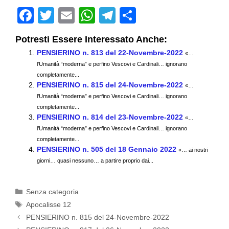
F
T
E
W
T
C
a
wi
m
h
el
o
Potresti Essere Interessato Anche:
c
tt
ail
at
e
n
PENSIERINO n. 813 del 22-Novembre-2022
«…
e
er
s
gr
di
l’Umanità “moderna” e perfino Vescovi e Cardinali… ignorano
b
completamente...
A
a
vi
PENSIERINO n. 815 del 24-Novembre-2022
«…
o
p
m
di
l’Umanità “moderna” e perfino Vescovi e Cardinali… ignorano
completamente...
o
p
PENSIERINO n. 814 del 23-Novembre-2022
«…
k
l’Umanità “moderna” e perfino Vescovi e Cardinali… ignorano
completamente...
PENSIERINO n. 505 del 18 Gennaio 2022
«… ai nostri
giorni… quasi nessuno… a partire proprio dai...
Categorie
Senza categoria
Tag
Apocalisse 12
PENSIERINO n. 815 del 24-Novembre-2022