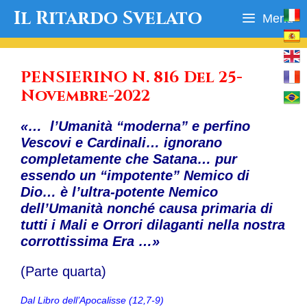
Vai
Il Ritardo Svelato
Menu
al
contenuto
PENSIERINO N. 816 Del 25-
Novembre-2022
«… l’Umanità “moderna” e perfino
Vescovi e Cardinali… ignorano
completamente che Satana… pur
essendo un “impotente” Nemico di
Dio… è l’ultra-potente Nemico
dell’Umanità nonché causa primaria di
tutti i Mali e Orrori dilaganti nella nostra
corrottissima Era …»
(Parte quarta)
Dal Libro dell’Apocalisse (12,7-9)