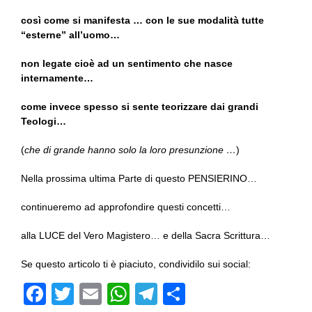
così come si manifesta … con le sue modalità tutte
“esterne” all’uomo…
non legate cioè ad un sentimento che nasce
internamente…
come invece spesso si sente teorizzare dai grandi
Teologi…
(
che di grande hanno solo la loro presunzione …
)
Nella prossima ultima Parte di questo PENSIERINO…
continueremo ad approfondire questi concetti…
alla LUCE del Vero Magistero… e della Sacra Scrittura…
Se questo articolo ti è piaciuto, condividilo sui social:
F
T
E
W
T
C