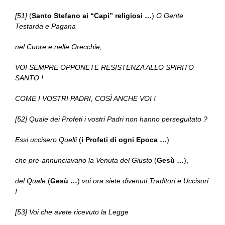
[51]
(
Santo Stefano ai “Capi” religiosi …
)
O Gente
Testarda e Pagana
nel Cuore e nelle Orecchie,
VOI SEMPRE OPPONETE RESISTENZA ALLO SPIRITO
SANTO !
COME I VOSTRI PADRI, COSÌ ANCHE VOI !
[52] Quale dei Profeti i vostri Padri non hanno perseguitato ?
Essi uccisero Quelli
(
i Profeti di ogni Epoca …
)
che pre-annunciavano la Venuta del Giusto
(
Gesù …
),
del Quale
(
Gesù …
)
voi ora siete divenuti Traditori e Uccisori
!
[53] Voi che avete ricevuto la Legge