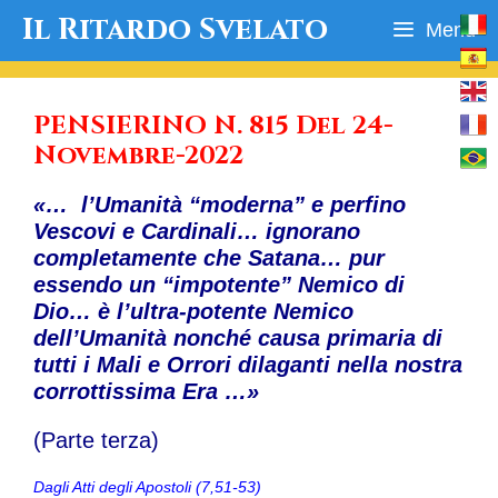
Vai
Il Ritardo Svelato
Menu
al
contenuto
PENSIERINO N. 815 Del 24-
Novembre-2022
«… l’Umanità “moderna” e perfino
Vescovi e Cardinali… ignorano
completamente che Satana… pur
essendo un “impotente” Nemico di
Dio… è l’ultra-potente Nemico
dell’Umanità nonché causa primaria di
tutti i Mali e Orrori dilaganti nella nostra
corrottissima Era …»
(Parte terza)
Dagli Atti degli Apostoli (7,51-53)