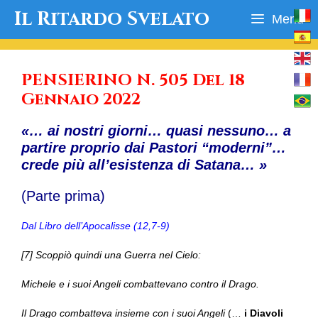
Vai
Il Ritardo Svelato
Menu
al
contenuto
PENSIERINO N. 505 Del 18
Gennaio 2022
«… ai nostri giorni… quasi nessuno… a
partire proprio dai Pastori “moderni”…
crede più all’esistenza di Satana… »
(Parte prima)
Dal Libro dell’Apocalisse (12,7-9)
[7] Scoppiò quindi una Guerra nel Cielo:
Michele e i suoi Angeli combattevano contro il Drago.
Il Drago combatteva insieme con i suoi Angeli
(…
i Diavoli