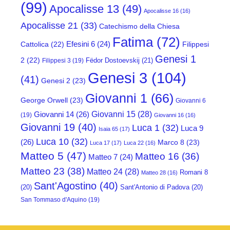
(99)
Apocalisse 13
(49)
Apocalisse 16
(16)
Apocalisse 21
(33)
Catechismo della Chiesa
Fatima
(72)
Efesini 6
(24)
Cattolica
(22)
Filippesi
Genesi 1
2
(22)
Fëdor Dostoevskij
(21)
Filippesi 3
(19)
Genesi 3
(104)
(41)
Genesi 2
(23)
Giovanni 1
(66)
George Orwell
(23)
Giovanni 6
Giovanni 15
(28)
Giovanni 14
(26)
(19)
Giovanni 16
(16)
Giovanni 19
(40)
Luca 1
(32)
Luca 9
Isaia 65
(17)
Luca 10
(32)
(26)
Marco 8
(23)
Luca 17
(17)
Luca 22
(16)
Matteo 5
(47)
Matteo 16
(36)
Matteo 7
(24)
Matteo 23
(38)
Matteo 24
(28)
Romani 8
Matteo 28
(16)
Sant'Agostino
(40)
(20)
Sant'Antonio di Padova
(20)
San Tommaso d'Aquino
(19)