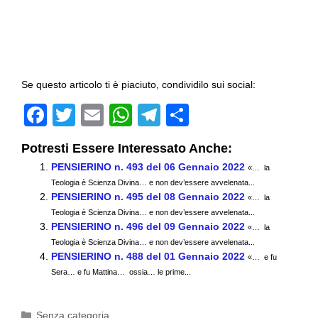
Se questo articolo ti è piaciuto, condividilo sui social:
F
T
E
W
T
C
a
wi
m
h
el
o
Potresti Essere Interessato Anche:
c
tt
ail
at
e
n
PENSIERINO n. 493 del 06 Gennaio 2022
«… la
e
er
s
gr
di
Teologia è Scienza Divina… e non dev’essere avvelenata...
PENSIERINO n. 495 del 08 Gennaio 2022
b
A
a
vi
«… la
Teologia è Scienza Divina… e non dev’essere avvelenata...
o
p
m
di
PENSIERINO n. 496 del 09 Gennaio 2022
«… la
Teologia è Scienza Divina… e non dev’essere avvelenata...
o
p
PENSIERINO n. 488 del 01 Gennaio 2022
«… e fu
k
Sera… e fu Mattina… ossia… le prime...
Categorie
Senza categoria