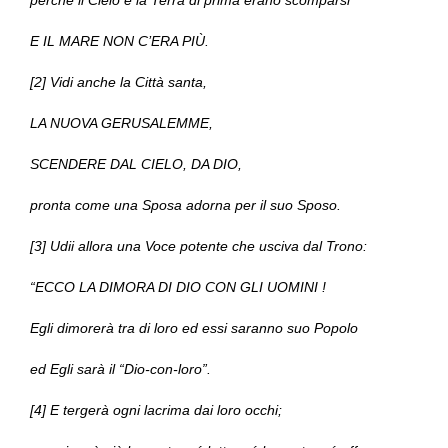
perché il Cielo e la Terra di prima erano scomparsi
E IL MARE NON C’ERA PIÙ.
[2] Vidi anche la Città santa,
LA NUOVA GERUSALEMME,
SCENDERE DAL CIELO, DA DIO,
pronta come una Sposa adorna per il suo Sposo.
[3] Udii allora una Voce potente che usciva dal Trono:
“ECCO LA DIMORA DI DIO CON GLI UOMINI !
Egli dimorerà tra di loro ed essi saranno suo Popolo
ed Egli sarà il “Dio-con-loro”.
[4] E tergerà ogni lacrima dai loro occhi;