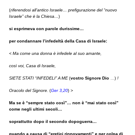
(
riferendosi all’antico Israele… prefigurazione del “nuovo
Israele” che è la Chiesa…
)
si esprimeva con parole durissime…
per condannare l’infedeltà della Casa di Israele:
< Ma come una donna è infedele al suo amante,
così voi, Casa di Israele,
SIETE STATI “INFEDELI” A ME
(
vostro Signore Dio
…)
!
Oracolo del Signore.
(
Ger 3,20
)
>
Ma se è “sempre stato così”… non è “mai stato così”
come negli ultimi secoli…
soprattutto dopo il secondo dopoguerra…
quando a causa di “eretici rinnovamenti” e per colpa di