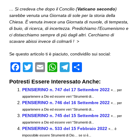
… Si credeva che dopo il Concilio (
Vaticano secondo
)
sarebbe venuta una Giornata di sole per la storia della
Chiesa. È venuta invece una Giornata di nuvole, di tempesta,
di buio, di ricerca, di incertezza. Predichiamo l’Ecumenismo e
ci distacchiamo sempre di più dagli altri. Cerchiamo di
scavare abissi invece di colmarli !
>
Se questo articolo ti è piaciuto, condividilo sui social:
F
T
E
W
T
C
a
wi
m
h
el
o
Potresti Essere Interessato Anche:
c
tt
ail
at
e
n
PENSIERINO n. 747 del 17 Settembre 2022
«… per
e
er
s
gr
di
appartenere a Dio ed essere veri “Strumenti di...
PENSIERINO n. 746 del 16 Settembre 2022
b
A
a
vi
«… per
appartenere a Dio ed essere veri “Strumenti di...
o
p
m
di
PENSIERINO n. 745 del 15 Settembre 2022
«… per
appartenere a Dio ed essere veri “Strumenti di...
o
p
PENSIERINO n. 533 del 15 Febbraio 2022
«… è
k
impossibile essere Strumenti di Dio… se si è...