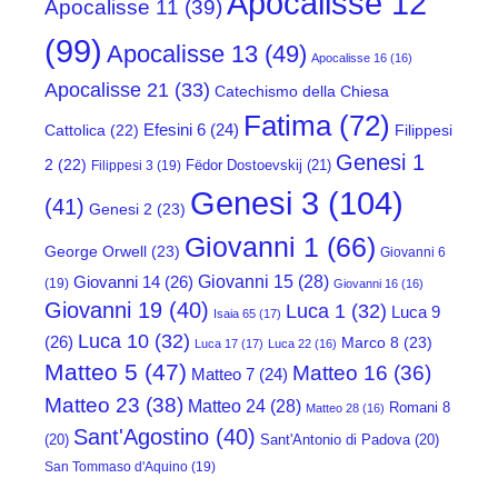
Apocalisse 12
Apocalisse 11
(39)
(99)
Apocalisse 13
(49)
Apocalisse 16
(16)
Apocalisse 21
(33)
Catechismo della Chiesa
Fatima
(72)
Efesini 6
(24)
Cattolica
(22)
Filippesi
Genesi 1
2
(22)
Fëdor Dostoevskij
(21)
Filippesi 3
(19)
Genesi 3
(104)
(41)
Genesi 2
(23)
Giovanni 1
(66)
George Orwell
(23)
Giovanni 6
Giovanni 15
(28)
Giovanni 14
(26)
(19)
Giovanni 16
(16)
Giovanni 19
(40)
Luca 1
(32)
Luca 9
Isaia 65
(17)
Luca 10
(32)
(26)
Marco 8
(23)
Luca 17
(17)
Luca 22
(16)
Matteo 5
(47)
Matteo 16
(36)
Matteo 7
(24)
Matteo 23
(38)
Matteo 24
(28)
Romani 8
Matteo 28
(16)
Sant'Agostino
(40)
(20)
Sant'Antonio di Padova
(20)
San Tommaso d'Aquino
(19)