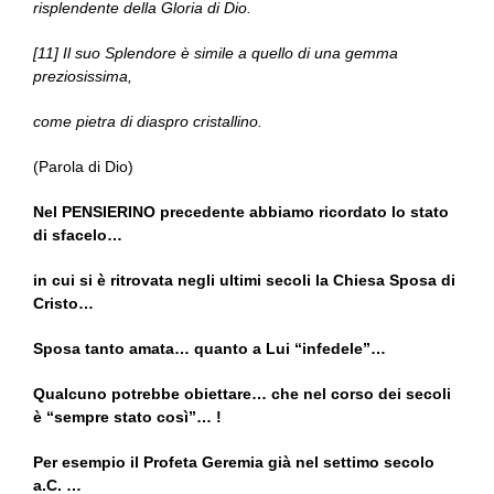
risplendente della Gloria di Dio.
[11] Il suo Splendore è simile a quello di una gemma
preziosissima,
come pietra di diaspro cristallino.
(Parola di Dio)
Nel PENSIERINO precedente abbiamo ricordato lo stato
di sfacelo…
in cui si è ritrovata negli ultimi secoli la Chiesa Sposa di
Cristo…
Sposa tanto amata… quanto a Lui “infedele”…
Qualcuno potrebbe obiettare… che nel corso dei secoli
è “sempre stato così”… !
Per esempio il Profeta Geremia già nel settimo secolo
a.C. …