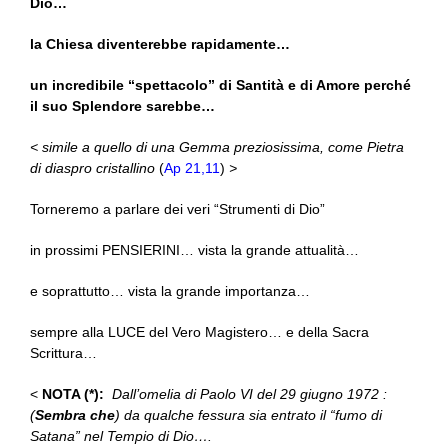
Dio…
la Chiesa diventerebbe rapidamente…
un incredibile “spettacolo” di Santità e di Amore perché
il suo Splendore sarebbe…
< simile a quello di una Gemma preziosissima, come Pietra
di diaspro cristallino
(
Ap 21,11
)
>
Torneremo a parlare dei veri “Strumenti di Dio”
in prossimi PENSIERINI… vista la grande attualità…
e soprattutto… vista la grande importanza…
sempre alla LUCE del Vero Magistero… e della Sacra
Scrittura…
<
NOTA (*):
Dall’omelia di Paolo VI del 29 giugno 1972 :
(
Sembra che
) da qualche fessura sia entrato il “fumo di
Satana” nel Tempio di Dio….