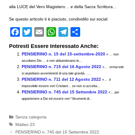
alla LUCE del Vero Magistero… e della Sacra Scrittura…
Se questo articolo ti è piaciuto, condividilo sui social:
F
T
E
W
T
C
a
wi
m
h
el
o
Potresti Essere Interessato Anche:
c
tt
ail
at
e
n
PENSIERINO n. 15 del 15-settembre-2020
« … non
e
er
s
gr
di
ascoltano Dio … e non abbandonano le...
PENSIERINO n. 715 del 16 Agosto 2022
b
A
a
vi
«… ormai tutti
si aspettano avvenimenti di una tale gravità…...
o
p
m
di
PENSIERINO n. 711 del 12 Agosto 2022
«… è
impossibile essere veri Cristiani… se non si accetta...
o
p
PENSIERINO n. 745 del 15 Settembre 2022
«… per
k
appartenere a Dio ed essere veri “Strumenti di...
Categorie
Senza categoria
Tag
Matteo 23
PENSIERINO n. 745 del 15 Settembre 2022