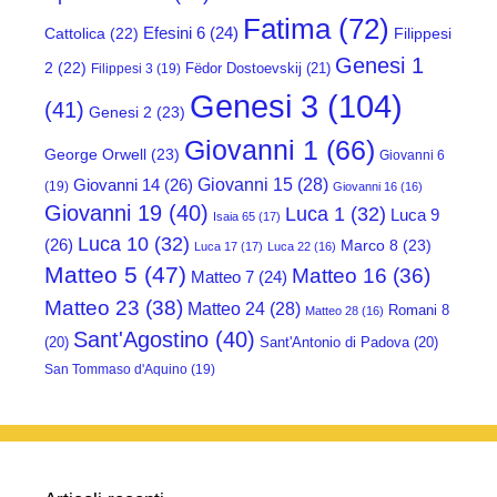
Fatima
(72)
Efesini 6
(24)
Cattolica
(22)
Filippesi
Genesi 1
2
(22)
Fëdor Dostoevskij
(21)
Filippesi 3
(19)
Genesi 3
(104)
(41)
Genesi 2
(23)
Giovanni 1
(66)
George Orwell
(23)
Giovanni 6
Giovanni 15
(28)
Giovanni 14
(26)
(19)
Giovanni 16
(16)
Giovanni 19
(40)
Luca 1
(32)
Luca 9
Isaia 65
(17)
Luca 10
(32)
(26)
Marco 8
(23)
Luca 17
(17)
Luca 22
(16)
Matteo 5
(47)
Matteo 16
(36)
Matteo 7
(24)
Matteo 23
(38)
Matteo 24
(28)
Romani 8
Matteo 28
(16)
Sant'Agostino
(40)
(20)
Sant'Antonio di Padova
(20)
San Tommaso d'Aquino
(19)