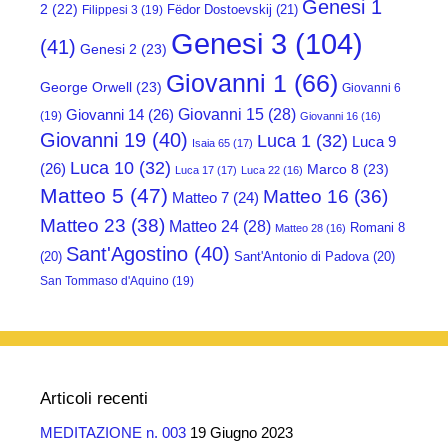
Genesi 1
2
(22)
Fëdor Dostoevskij
(21)
Filippesi 3
(19)
Genesi 3
(104)
(41)
Genesi 2
(23)
Giovanni 1
(66)
George Orwell
(23)
Giovanni 6
Giovanni 15
(28)
Giovanni 14
(26)
(19)
Giovanni 16
(16)
Giovanni 19
(40)
Luca 1
(32)
Luca 9
Isaia 65
(17)
Luca 10
(32)
(26)
Marco 8
(23)
Luca 17
(17)
Luca 22
(16)
Matteo 5
(47)
Matteo 16
(36)
Matteo 7
(24)
Matteo 23
(38)
Matteo 24
(28)
Romani 8
Matteo 28
(16)
Sant'Agostino
(40)
(20)
Sant'Antonio di Padova
(20)
San Tommaso d'Aquino
(19)
Articoli recenti
MEDITAZIONE n. 003
19 Giugno 2023