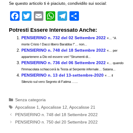
Se questo articolo ti è piaciuto, condividilo sui social:
F
T
E
W
T
C
a
wi
m
h
el
o
Potresti Essere Interessato Anche:
c
tt
ail
at
e
n
PENSIERINO n. 732 del 02 Settembre 2022
«… “A
e
er
s
gr
di
morte Cristo ! Dacci libero Barabba !”… non...
PENSIERINO n. 748 del 18 Settembre 2022
b
A
a
vi
«… per
appartenere a Dio ed essere veri “Strumenti di...
o
p
m
di
PENSIERINO n. 736 del 06 Settembre 2022
«… quando
l’Immacolata schiaccerà la Testa al Serpente infernale… Satana...
o
p
PENSIERINO n. 13 del 13-settembre-2020
« … il
k
Silenzio sul vero Segreto di Fatima …...
Categorie
Senza categoria
Tag
Apocalisse 1
,
Apocalisse 12
,
Apocalisse 21
PENSIERINO n. 748 del 18 Settembre 2022
PENSIERINO n. 750 del 20 Settembre 2022