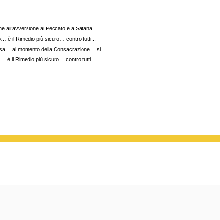
e all’avversione al Peccato e a Satana…...
 è il Rimedio più sicuro… contro tutti...
sa… al momento della Consacrazione… si...
 è il Rimedio più sicuro… contro tutti...