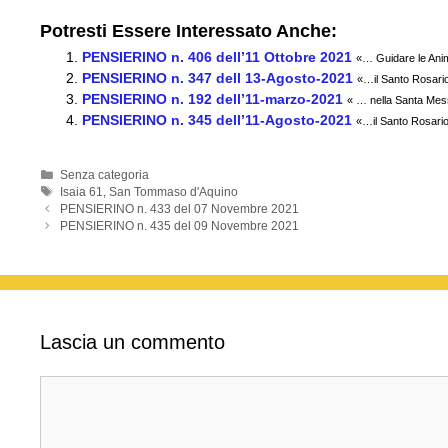
a
wi
m
h
el
o
Potresti Essere Interessato Anche:
c
tt
ail
at
e
n
PENSIERINO n. 406 dell’11 Ottobre 2021
«… Guidare le Anim
e
er
s
gr
di
PENSIERINO n. 347 dell 13-Agosto-2021
«…il Santo Rosario…
PENSIERINO n. 192 dell’11-marzo-2021
b
A
a
vi
« … nella Santa Mes
PENSIERINO n. 345 dell’11-Agosto-2021
«…il Santo Rosario…
o
p
m
di
o
p
Categorie
Senza categoria
Tag
Isaia 61
,
San Tommaso d'Aquino
k
PENSIERINO n. 433 del 07 Novembre 2021
PENSIERINO n. 435 del 09 Novembre 2021
Lascia un commento
Commento