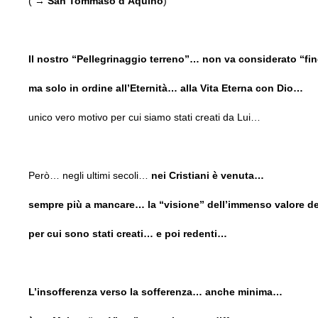
( →
San Tommaso d’Aquino
)
Il nostro “Pellegrinaggio terreno”… non va considerato “f
ma solo in ordine all’Eternità… alla Vita Eterna con Dio…
unico vero motivo per cui siamo stati creati da Lui…
Però… negli ultimi secoli…
nei Cristiani è venuta…
sempre più a mancare… la “visione” dell’immenso valore de
per cui sono stati creati… e poi redenti…
L’insofferenza verso la sofferenza… anche minima…