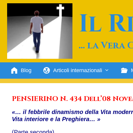
Vai
al
Il 
contenuto
… la Vera 
Blog
Articoli internazionali
PENSIERINO N. 434 Dell’08 Nove
«… il febbrile dinamismo della Vita moder
Vita interiore e la Preghiera… »
(Parte seconda)