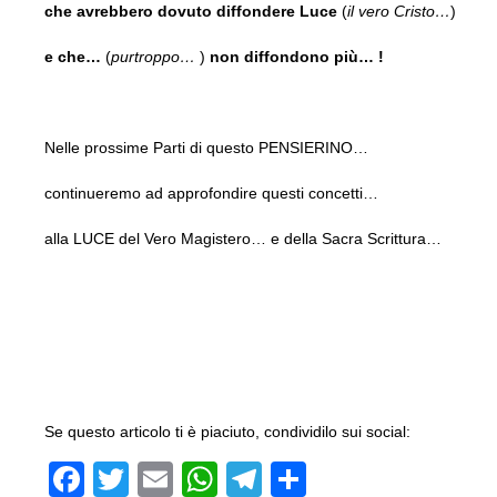
che avrebbero dovuto diffondere Luce
(
il vero Cristo…
)
e che…
(
purtroppo…
)
non diffondono più… !
Nelle prossime Parti di questo PENSIERINO…
continueremo ad approfondire questi concetti…
alla LUCE del Vero Magistero… e della Sacra Scrittura…
Se questo articolo ti è piaciuto, condividilo sui social:
F
T
E
W
T
C