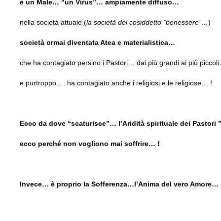
è un Male… “un Virus”… ampiamente diffuso…
nella società attuale (
la società del cosiddetto ”benessere”…
)
società ormai diventata Atea e materialistica…
che ha contagiato persino i Pastori… dai più grandi ai più picco
e purtroppo…. ha contagiato anche i religiosi e le religiose… !
Ecco da dove “scaturisce”… l’Aridità spirituale dei Pastor
ecco perché non vogliono mai soffrire… !
Invece… è proprio la Sofferenza…l’Anima del vero Amore… 