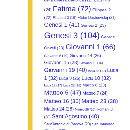
della Chiesa Cattolica
(22)
Fatima
(72)
(24)
Filippesi 2
(22)
Fëdor Dostoevskij
(21)
Filippesi 3
(19)
Genesi 1
(41)
Genesi 2
(23)
Genesi 3
(104)
George
Giovanni 1
(66)
Orwell
(23)
Giovanni 14
(26)
Giovanni 6
(19)
Giovanni 15
(28)
Giovanni 16
(16)
Giovanni 19
(40)
Luca
Isaia 65
(17)
1
(32)
Luca 10
(32)
Luca 9
(26)
Marco 8
(23)
Luca 17
(17)
Luca 22
(16)
Matteo 5
(47)
Matteo 7
(24)
Matteo 16
(36)
Matteo 23
(38)
Matteo 24
(28)
Romani 8
Matteo 28
(16)
Sant'Agostino
(40)
(20)
Sant'Antonio di Padova
(20)
San Tommaso