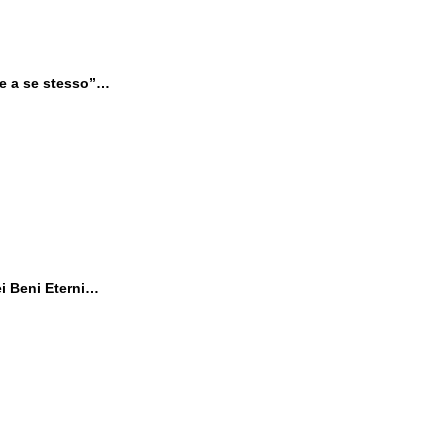
ine a se stesso”…
i Beni Eterni…