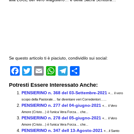
Se questo articolo ti è piaciuto, condividilo sui social:
F
T
E
W
T
C
a
wi
m
h
el
o
Potresti Essere Interessato Anche:
c
tt
ail
at
e
n
PENSIERINO n. 368 del 03-Settembre-2021
«… il vero
e
er
s
gr
di
scopo della Pastorale… far diventare veri Corredentori…...
PENSIERINO n. 277 del 04-giugno-2021
b
A
a
vi
«… il Vero
Amore (Cristo…) è l’unica Vera Forza… che...
o
p
m
di
PENSIERINO n. 278 del 05-giugno-2021
«… il Vero
Amore (Cristo…) è l’unica Vera Forza… che...
o
p
PENSIERINO n. 347 dell 13-Agosto-2021
«…il Santo