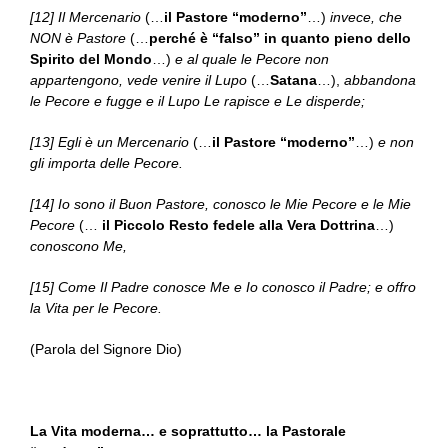
[12] Il Mercenario
(…
il Pastore “moderno”
…)
invece, che
NON è Pastore
(…
perché è “falso” in quanto pieno dello
Spirito del Mondo
…)
e al quale le Pecore non
appartengono, vede venire il Lupo
(…
Satana
…),
abbandona
le Pecore e fugge e il Lupo Le rapisce e Le disperde;
[13] Egli è un Mercenario
(…
il Pastore “moderno”
…)
e non
gli importa delle Pecore.
[14] Io sono il Buon Pastore, conosco le Mie Pecore e le Mie
Pecore
(…
il Piccolo Resto fedele alla Vera Dottrina
…)
conoscono Me,
[15] Come Il Padre conosce Me e Io conosco il Padre; e offro
la Vita per le Pecore.
(Parola del Signore Dio)
La Vita moderna… e soprattutto… la Pastorale