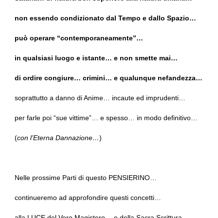
non essendo condizionato dal Tempo e dallo Spazio…
può operare “contemporaneamente”…
in qualsiasi luogo e istante… e non smette mai…
di ordire congiure… crimini… e qualunque nefandezza…
soprattutto a danno di Anime… incaute ed imprudenti…
per farle poi “sue vittime”… e spesso… in modo definitivo…
(
con l’Eterna Dannazione…
)
Nelle prossime Parti di questo PENSIERINO…
continueremo ad approfondire questi concetti…
alla LUCE del Vero Magistero… e della Sacra Scrittura…