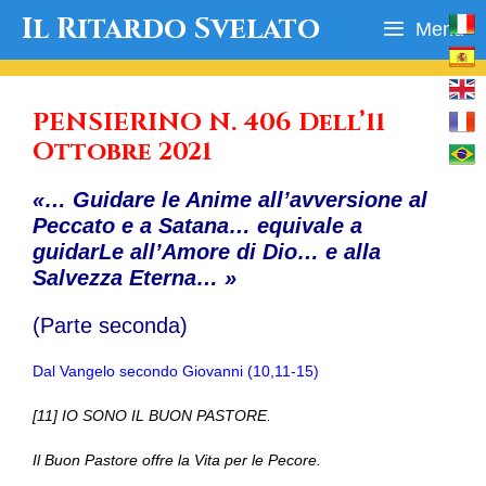
Vai
Il Ritardo Svelato
Menu
al
contenuto
PENSIERINO N. 406 Dell’11
Ottobre 2021
«… Guidare le Anime all’avversione al
Peccato e a Satana… equivale a
guidarLe all’Amore di Dio… e alla
Salvezza Eterna… »
(Parte seconda)
Dal Vangelo secondo Giovanni (10,11-15)
[11] IO SONO IL BUON PASTORE.
Il Buon Pastore offre la Vita per le Pecore.