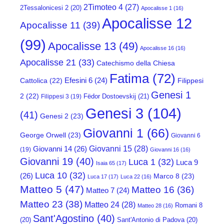
2Timoteo 4
(27)
2Tessalonicesi 2
(20)
Apocalisse 1
(16)
Apocalisse 12
Apocalisse 11
(39)
(99)
Apocalisse 13
(49)
Apocalisse 16
(16)
Apocalisse 21
(33)
Catechismo della Chiesa
Fatima
(72)
Efesini 6
(24)
Cattolica
(22)
Filippesi
Genesi 1
2
(22)
Fëdor Dostoevskij
(21)
Filippesi 3
(19)
Genesi 3
(104)
(41)
Genesi 2
(23)
Giovanni 1
(66)
George Orwell
(23)
Giovanni 6
Giovanni 15
(28)
Giovanni 14
(26)
(19)
Giovanni 16
(16)
Giovanni 19
(40)
Luca 1
(32)
Luca 9
Isaia 65
(17)
Luca 10
(32)
(26)
Marco 8
(23)
Luca 17
(17)
Luca 22
(16)
Matteo 5
(47)
Matteo 16
(36)
Matteo 7
(24)
Matteo 23
(38)
Matteo 24
(28)
Romani 8
Matteo 28
(16)
Sant'Agostino
(40)
(20)
Sant'Antonio di Padova
(20)