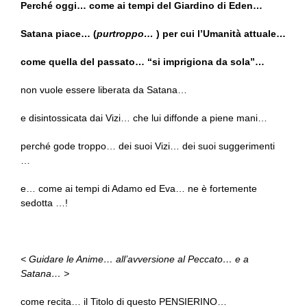
Perché oggi… come ai tempi del Giardino di Eden…
Satana piace… (
purtroppo…
) per cui l’Umanità attuale…
come quella del passato… “si imprigiona da sola”…
non vuole essere liberata da Satana…
e disintossicata dai Vizi… che lui diffonde a piene mani…
perché gode troppo… dei suoi Vizi… dei suoi suggerimenti
…
e… come ai tempi di Adamo ed Eva… ne è fortemente
sedotta …!
< Guidare le Anime… all’avversione al Peccato… e a
Satana… >
come recita… il Titolo di questo PENSIERINO…