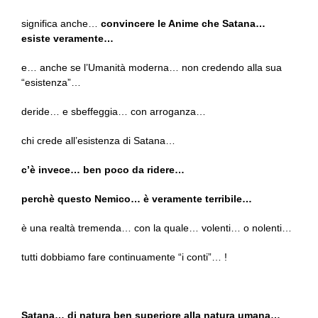
significa anche…
convincere le Anime che Satana…
esiste veramente…
e… anche se l’Umanità moderna… non credendo alla sua
“esistenza”…
deride… e sbeffeggia… con arroganza…
chi crede all’esistenza di Satana…
c’è invece… ben poco da ridere…
perchè questo Nemico… è veramente terribile…
è una realtà tremenda… con la quale… volenti… o nolenti…
tutti dobbiamo fare continuamente “i conti”… !
Satana… di natura ben superiore alla natura umana…