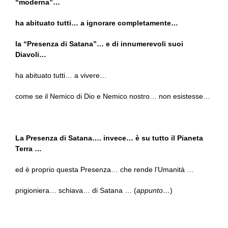
“moderna”…
ha abituato tutti… a ignorare completamente…
la “Presenza di Satana”… e di innumerevoli suoi
Diavoli…
ha abituato tutti… a vivere…
come se il Nemico di Dio e Nemico nostro… non esistesse…
La Presenza di Satana…. invece… è su tutto il Pianeta
Terra …
ed è proprio questa Presenza… che rende l’Umanità …
prigioniera… schiava… di Satana … (
appunto…
)