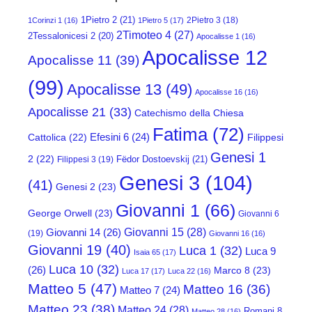
1Pietro 2
(21)
2Pietro 3
(18)
1Corinzi 1
(16)
1Pietro 5
(17)
2Timoteo 4
(27)
2Tessalonicesi 2
(20)
Apocalisse 1
(16)
Apocalisse 12
Apocalisse 11
(39)
(99)
Apocalisse 13
(49)
Apocalisse 16
(16)
Apocalisse 21
(33)
Catechismo della Chiesa
Fatima
(72)
Efesini 6
(24)
Cattolica
(22)
Filippesi
Genesi 1
2
(22)
Fëdor Dostoevskij
(21)
Filippesi 3
(19)
Genesi 3
(104)
(41)
Genesi 2
(23)
Giovanni 1
(66)
George Orwell
(23)
Giovanni 6
Giovanni 15
(28)
Giovanni 14
(26)
(19)
Giovanni 16
(16)
Giovanni 19
(40)
Luca 1
(32)
Luca 9
Isaia 65
(17)
Luca 10
(32)
(26)
Marco 8
(23)
Luca 17
(17)
Luca 22
(16)
Matteo 5
(47)
Matteo 16
(36)
Matteo 7
(24)
Matteo 23
(38)
Matteo 24
(28)
Romani 8
Matteo 28
(16)