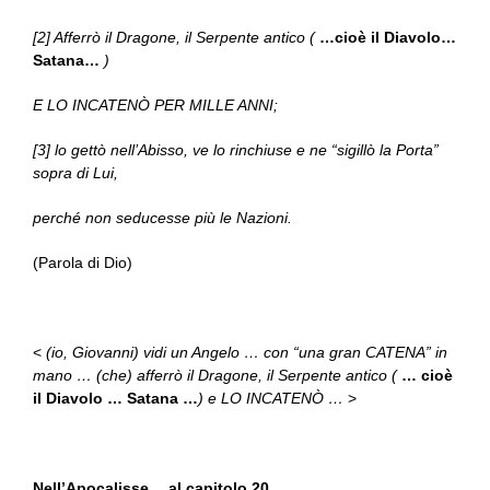
[2] Afferrò il Dragone, il Serpente antico (
…cioè il Diavolo…
Satana…
)
E LO INCATENÒ PER MILLE ANNI;
[3] lo gettò nell’Abisso, ve lo rinchiuse e ne “sigillò la Porta”
sopra di Lui,
perché non seducesse più le Nazioni.
(Parola di Dio)
<
(io, Giovanni) vidi un Angelo … con “una gran CATENA” in
mano … (che) afferrò il Dragone, il Serpente antico (
… cioè
il Diavolo … Satana …
) e LO INCATENÒ …
>
Nell’Apocalisse… al capitolo 20…