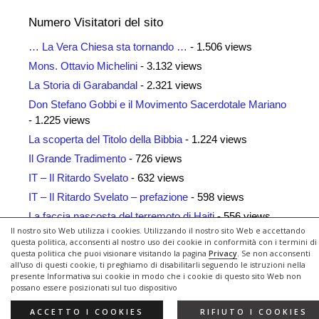
Numero Visitatori del sito
… La Vera Chiesa sta tornando …
- 1.506 views
Mons. Ottavio Michelini
- 3.132 views
La Storia di Garabandal
- 2.321 views
Don Stefano Gobbi e il Movimento Sacerdotale Mariano
- 1.225 views
La scoperta del Titolo della Bibbia
- 1.224 views
Il Grande Tradimento
- 726 views
IT – Il Ritardo Svelato
- 632 views
IT – Il Ritardo Svelato – prefazione
- 598 views
La faccia nascosta del terremoto di Haiti
- 556 views
Il nostro sito Web utilizza i cookies. Utilizzando il nostro sito Web e accettando
Siti Amici
- 461 views
questa politica, acconsenti al nostro uso dei cookie in conformità con i termini di
questa politica che puoi visionare visitando la pagina
Privacy
. Se non acconsenti
all'uso di questi cookie, ti preghiamo di disabilitarli seguendo le istruzioni nella
presente Informativa sui cookie in modo che i cookie di questo sito Web non
possano essere posizionati sul tuo dispositivo
© 2026 Il Ritardo Svelato
• Creato con
GeneratePress
ACCETTO I COOKIES
RIFIUTO I COOKIES