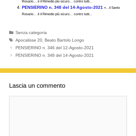
Rosario… è il Rimedio più sicuro… contro tutti...
o
p
PENSIERINO n. 348 del 14-Agosto-2021
«…il Santo
k
Rosario… è il Rimedio più sicuro… contro tutti...
Categorie
Senza categoria
Tag
Apocalisse 20
,
Beato Bartolo Longo
PENSIERINO n. 346 del 12-Agosto-2021
PENSIERINO n. 348 del 14-Agosto-2021
Lascia un commento
Commento