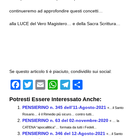
continueremo ad approfondire questi concetti…
alla LUCE del Vero Magistero… e della Sacra Scrittura…
Se questo articolo ti è piaciuto, condividilo sui social:
F
T
E
W
T
C
a
wi
m
h
el
o
Potresti Essere Interessato Anche:
c
tt
ail
at
e
n
PENSIERINO n. 345 dell’11-Agosto-2021
«…il Santo
e
er
s
gr
di
Rosario… è il Rimedio più sicuro… contro tutti...
PENSIERINO n. 63 del 02-novembre-2020
b
A
a
vi
« … la
CATENA “apocalittica”… formata da tutti i Fedeli...
o
p
m
di
PENSIERINO n. 346 del 12-Agosto-2021
«…il Santo