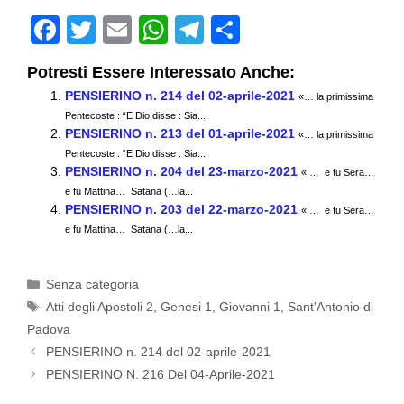
F
T
E
W
T
C
a
wi
m
h
el
o
Potresti Essere Interessato Anche:
c
tt
ail
at
e
n
PENSIERINO n. 214 del 02-aprile-2021
«… la primissima
e
er
s
gr
di
Pentecoste : “E Dio disse : Sia...
PENSIERINO n. 213 del 01-aprile-2021
b
A
a
vi
«… la primissima
Pentecoste : “E Dio disse : Sia...
o
p
m
di
PENSIERINO n. 204 del 23-marzo-2021
« … e fu Sera…
e fu Mattina… Satana (…la...
o
p
PENSIERINO n. 203 del 22-marzo-2021
« … e fu Sera…
k
e fu Mattina… Satana (…la...
Categorie
Senza categoria
Tag
Atti degli Apostoli 2
,
Genesi 1
,
Giovanni 1
,
Sant'Antonio di
Padova
PENSIERINO n. 214 del 02-aprile-2021
PENSIERINO N. 216 Del 04-Aprile-2021