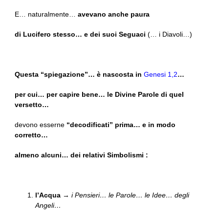
E… naturalmente…
avevano anche paura
di Lucifero stesso… e dei suoi Seguaci
(… i Diavoli…)
Questa “spiegazione”… è nascosta in
Genesi 1,2
…
per cui… per capire bene… le Divine Parole di quel
versetto…
devono esserne
“decodificati” prima… e in modo
corretto…
almeno alcuni… dei relativi Simbolismi :
l’Acqua
→
i Pensieri… le Parole… le Idee… degli
Angeli…