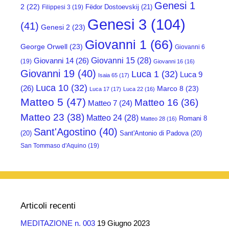
Genesi 1
2
(22)
Fëdor Dostoevskij
(21)
Filippesi 3
(19)
Genesi 3
(104)
(41)
Genesi 2
(23)
Giovanni 1
(66)
George Orwell
(23)
Giovanni 6
Giovanni 15
(28)
Giovanni 14
(26)
(19)
Giovanni 16
(16)
Giovanni 19
(40)
Luca 1
(32)
Luca 9
Isaia 65
(17)
Luca 10
(32)
(26)
Marco 8
(23)
Luca 17
(17)
Luca 22
(16)
Matteo 5
(47)
Matteo 16
(36)
Matteo 7
(24)
Matteo 23
(38)
Matteo 24
(28)
Romani 8
Matteo 28
(16)
Sant'Agostino
(40)
(20)
Sant'Antonio di Padova
(20)
San Tommaso d'Aquino
(19)
Articoli recenti
MEDITAZIONE n. 003
19 Giugno 2023