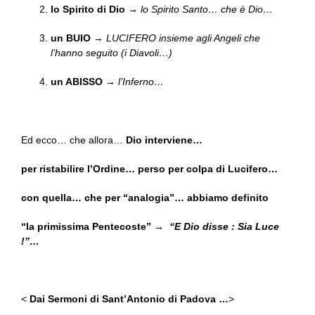
lo Spirito di Dio
→
lo Spirito Santo… che è Dio…
un BUIO
→
LUCIFERO insieme agli Angeli che
l’hanno seguito (i Diavoli…)
un ABISSO
→
l’Inferno…
Ed ecco… che allora…
Dio interviene…
per ristabilire l’Ordine… perso per colpa di Lucifero…
con quella… che per “analogia”… abbiamo definito
“la primissima Pentecoste”
→ “E Dio disse : Sia Luce
!”…
<
Dai Sermoni di Sant’Antonio di Padova …
>