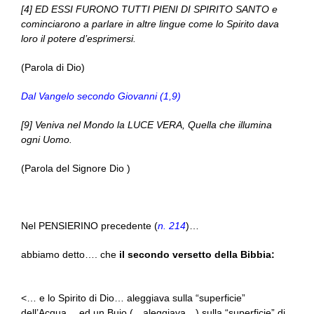
[4] ED ESSI FURONO TUTTI PIENI DI SPIRITO SANTO e
cominciarono a parlare in altre lingue come lo Spirito dava
loro il potere d’esprimersi.
(Parola di Dio)
Dal Vangelo secondo Giovanni (1,9)
[9] Veniva nel Mondo la LUCE VERA, Quella che illumina
ogni Uomo.
(Parola del Signore Dio )
Nel PENSIERINO precedente (
n. 214
)…
abbiamo detto…. che
il secondo versetto della Bibbia:
<… e lo Spirito di Dio… aleggiava sulla “superficie”
dell’Acqua… ed un Buio (…aleggiava…) sulla “superficie” di