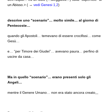
un Abisso.> ( →
vedi Genesi 1,2
)
descrive uno “scenario”… molto simile… al giorno di
Pentecoste…
quando gli Apostoli… temevano di essere crocifissi… come
Gesù…
e… “per Timore dei Giudei”… avevano paura… perfino di
uscire da casa…
Ma in quello “scenario”… erano presenti solo gli
Angeli…
mentre il Genere Umano… non era stato ancora creato,,,