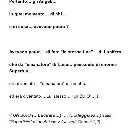
Pertanto… gli Angeli…
in quel momento… di chi…
e di cosa… avevano paura ?
Avevano paura… di fare “la stessa fine”… di Lucifero…
che da “emanatore” di Luce… peccando di enorme
Superbia…
era diventato… “emanatore” di Tenebra…
ed era diventato… Lui stesso… “un BUIO”… !
< UN BUIO (
…Lucifero…
) … (
…aleggiava…
) sulla
“Superficie” di un Abisso.> (→
vedi Genesi 1,2
)