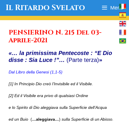
Vai
Il Ritardo Svelato
Menu
al
contenuto
PENSIERINO N. 215 Del 03-
Aprile-2021
«… la primissima Pentecoste : “E Dio
disse : Sia Luce !”…
(Parte terza)
»
Dal Libro della Genesi (1,1-5)
[1] In Principio Dio creò l’Invisibile ed il Visibile.
[2] Ed il Visibile era privo di qualsiasi Ordine
e lo Spirito di Dio aleggiava sulla Superficie dell’Acqua
ed un Buio
(
…aleggiava…
)
sulla Superficie di un Abisso.