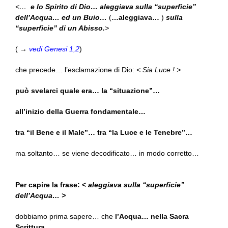
<…
e lo Spirito di Dio… aleggiava sulla “superficie”
dell’Acqua… ed un Buio…
(
…aleggiava…
)
sulla
“superficie” di un Abisso.
>
( →
vedi Genesi 1,2
)
che precede… l’esclamazione di Dio:
< Sia Luce ! >
può svelarci quale era… la “situazione”…
all’inizio della Guerra fondamentale…
tra “il Bene e il Male”… tra “la Luce e le Tenebre”…
ma soltanto… se viene decodificato… in modo corretto…
Per capire la frase: <
aleggiava sulla “superficie”
dell’Acqua… >
dobbiamo prima sapere… che
l’Acqua… nella Sacra
Scrittura…