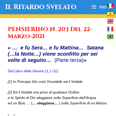
Vai
Il Ritardo Svelato
Menu
al
contenuto
PENSIERINO N. 203 Del 22-
Marzo-2021
« … e fu Sera… e fu Mattina… Satana
(…la Notte…) viene sconfitto per sei
volte di seguito…
(Parte terza)
»
Dal Libro della Genesi (1,1-31)
[1] In Principio Dio creò l’Invisibile ed il Visibile.
[2] Ed il Visibile era privo di qualsiasi Ordine
e lo Spirito di Dio aleggiava sulla Superficie dell’Acqua
ed un Buio …
(
… aleggiava…
)
sulla Superficie di un Abisso.
[… ]