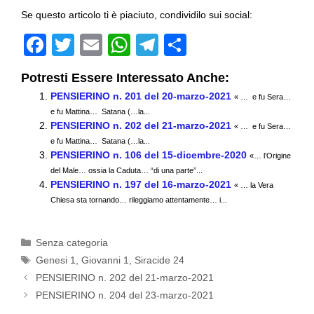
Se questo articolo ti è piaciuto, condividilo sui social:
F
T
E
W
T
C
a
wi
m
h
el
o
Potresti Essere Interessato Anche:
c
tt
ail
at
e
n
PENSIERINO n. 201 del 20-marzo-2021
« … e fu Sera…
e
er
s
gr
di
e fu Mattina… Satana (…la...
PENSIERINO n. 202 del 21-marzo-2021
b
A
a
vi
« … e fu Sera…
e fu Mattina… Satana (…la...
o
p
m
di
PENSIERINO n. 106 del 15-dicembre-2020
«… l’Origine
del Male… ossia la Caduta… “di una parte”...
o
p
PENSIERINO n. 197 del 16-marzo-2021
« … la Vera
k
Chiesa sta tornando… rileggiamo attentamente… i...
Categorie
Senza categoria
Tag
Genesi 1
,
Giovanni 1
,
Siracide 24
PENSIERINO n. 202 del 21-marzo-2021
PENSIERINO n. 204 del 23-marzo-2021