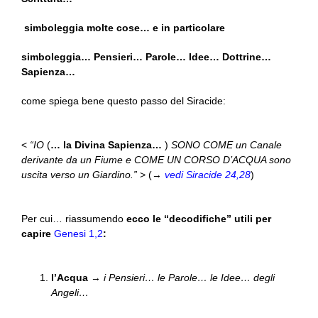
simboleggia molte cose… e in particolare
simboleggia… Pensieri… Parole… Idee… Dottrine…
Sapienza…
come spiega bene questo passo del Siracide:
<
“IO
(
… la Divina Sapienza…
)
SONO COME un Canale
derivante da un Fiume e COME UN CORSO D’ACQUA sono
uscita verso un Giardino.”
> (→
vedi Siracide 24,28
)
Per cui… riassumendo
ecco le “decodifiche” utili per
capire
Genesi 1,2
:
l’Acqua
→
i Pensieri… le Parole… le Idee… degli
Angeli…