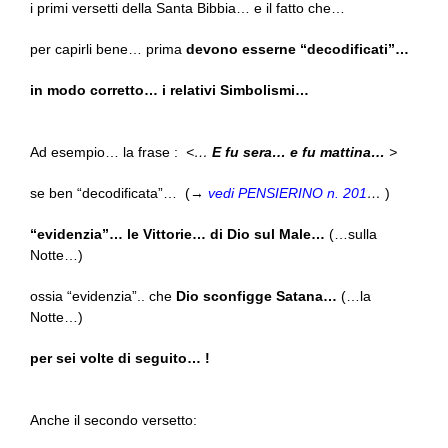
i primi versetti della Santa Bibbia… e il fatto che…
per capirli bene… prima
devono esserne “decodificati”…
in modo corretto… i relativi Simbolismi…
Ad esempio… la frase :
<…
E fu sera… e fu mattina…
>
se ben “decodificata”… (→
vedi PENSIERINO n. 201
…
)
“evidenzia”… le Vittorie… di Dio sul Male…
(…sulla
Notte…)
ossia “evidenzia”.. che
Dio sconfigge Satana…
(…la
Notte…)
per sei volte di seguito… !
Anche il secondo versetto: