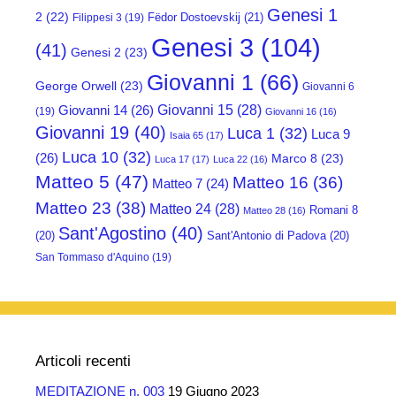
Genesi 1
2
(22)
Fëdor Dostoevskij
(21)
Filippesi 3
(19)
Genesi 3
(104)
(41)
Genesi 2
(23)
Giovanni 1
(66)
George Orwell
(23)
Giovanni 6
Giovanni 15
(28)
Giovanni 14
(26)
(19)
Giovanni 16
(16)
Giovanni 19
(40)
Luca 1
(32)
Luca 9
Isaia 65
(17)
Luca 10
(32)
(26)
Marco 8
(23)
Luca 17
(17)
Luca 22
(16)
Matteo 5
(47)
Matteo 16
(36)
Matteo 7
(24)
Matteo 23
(38)
Matteo 24
(28)
Romani 8
Matteo 28
(16)
Sant'Agostino
(40)
(20)
Sant'Antonio di Padova
(20)
San Tommaso d'Aquino
(19)
Articoli recenti
MEDITAZIONE n. 003
19 Giugno 2023