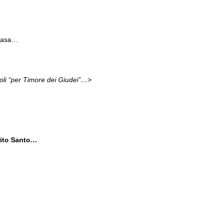
 casa…
oli “per Timore dei Giudei”…>
rito Santo…