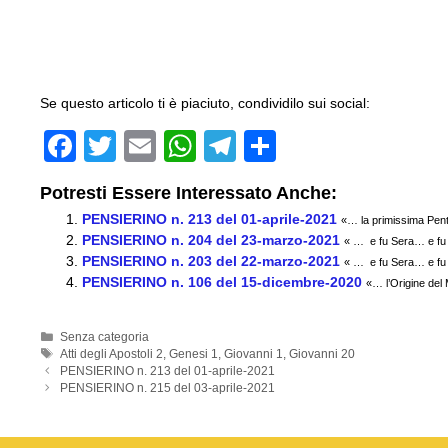
Se questo articolo ti è piaciuto, condividilo sui social:
F
T
E
W
T
C
a
wi
m
h
el
o
Potresti Essere Interessato Anche:
c
tt
ail
at
e
n
PENSIERINO n. 213 del 01-aprile-2021
«… la primissima Pente
e
er
s
gr
di
PENSIERINO n. 204 del 23-marzo-2021
« … e fu Sera… e fu
PENSIERINO n. 203 del 22-marzo-2021
b
A
a
vi
« … e fu Sera… e fu
PENSIERINO n. 106 del 15-dicembre-2020
«… l’Origine del
o
p
m
di
o
p
Categorie
Senza categoria
Tag
Atti degli Apostoli 2
,
Genesi 1
,
Giovanni 1
,
Giovanni 20
k
PENSIERINO n. 213 del 01-aprile-2021
PENSIERINO n. 215 del 03-aprile-2021