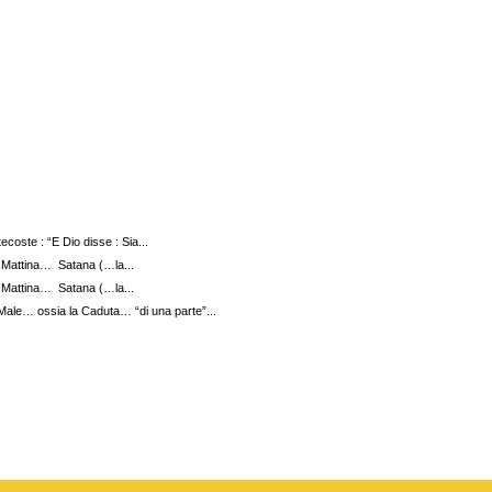
coste : “E Dio disse : Sia...
 Mattina… Satana (…la...
 Mattina… Satana (…la...
 Male… ossia la Caduta… “di una parte”...