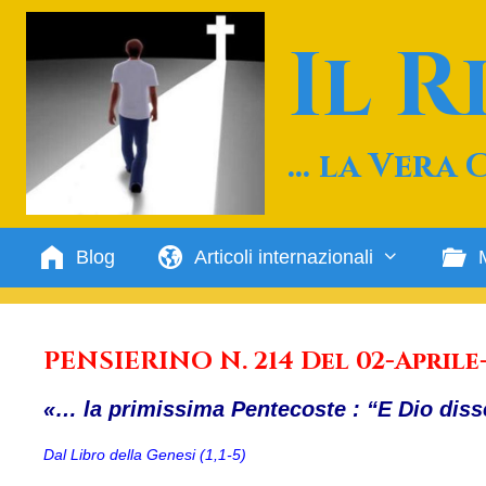
Vai
al
Il 
contenuto
… la Vera 
Blog
Articoli internazionali
PENSIERINO N. 214 Del 02-Aprile-
«… la primissima Pentecoste : “E Dio diss
Dal Libro della Genesi (1,1-5)