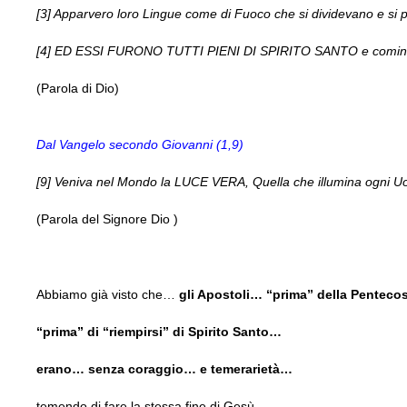
[3] Apparvero loro Lingue come di Fuoco che si dividevano e si 
[4] ED ESSI FURONO TUTTI PIENI DI SPIRITO SANTO e cominciarono
(Parola di Dio)
Dal Vangelo secondo Giovanni (1,9)
[9] Veniva nel Mondo la LUCE VERA, Quella che illumina ogni 
(Parola del Signore Dio )
Abbiamo già visto che…
gli Apostoli… “prima” della Pentec
“prima” di “riempirsi” di Spirito Santo…
erano… senza coraggio… e temerarietà…
temendo di fare la stessa fine di Gesù…