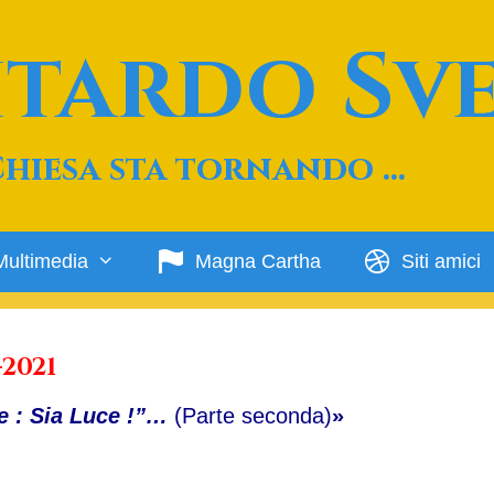
Ritardo Sv
Chiesa sta tornando …
Multimedia
Magna Cartha
Siti amici
2021
e : Sia Luce !”…
(Parte seconda)
»