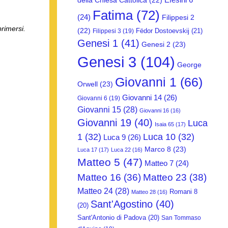
della Chiesa Cattolica
(22)
Fatima
(72)
(24)
Filippesi 2
rimersi.
(22)
Fëdor Dostoevskij
(21)
Filippesi 3
(19)
Genesi 1
(41)
Genesi 2
(23)
Genesi 3
(104)
George
Giovanni 1
(66)
Orwell
(23)
Giovanni 14
(26)
Giovanni 6
(19)
Giovanni 15
(28)
Giovanni 16
(16)
Giovanni 19
(40)
Luca
Isaia 65
(17)
1
(32)
Luca 10
(32)
Luca 9
(26)
Marco 8
(23)
Luca 17
(17)
Luca 22
(16)
Matteo 5
(47)
Matteo 7
(24)
Matteo 16
(36)
Matteo 23
(38)
Matteo 24
(28)
Romani 8
Matteo 28
(16)
Sant'Agostino
(40)
(20)
Sant'Antonio di Padova
(20)
San Tommaso