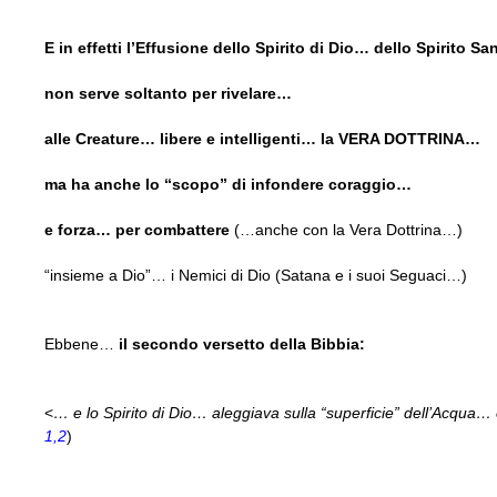
E in effetti l’Effusione dello Spirito di Dio… dello Spirito S
non serve soltanto per rivelare…
alle Creature… libere e intelligenti… la VERA DOTTRINA…
ma ha anche lo “scopo” di infondere coraggio…
e forza… per combattere
(…anche con la Vera Dottrina…)
“insieme a Dio”… i Nemici di Dio (Satana e i suoi Seguaci…)
Ebbene…
il secondo versetto della Bibbia:
<
… e lo Spirito di Dio… aleggiava sulla “superficie” dell’Acqua…
1,2
)