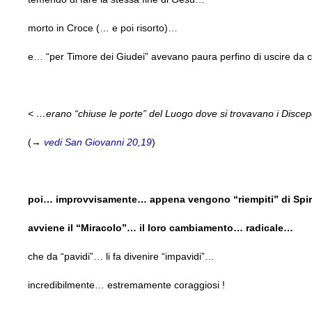
morto in Croce (… e poi risorto)…
e… “per Timore dei Giudei” avevano paura perfino di uscire da
< …erano “chiuse le porte” del Luogo dove si trovavano i Discep
(→
vedi San Giovanni 20,19
)
poi… improvvisamente… appena vengono “riempiti” di Spi
avviene il “Miracolo”… il loro cambiamento… radicale…
che da “pavidi”… li fa divenire “impavidi”…
incredibilmente… estremamente coraggiosi !