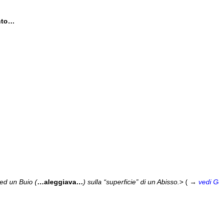
anto…
 ed un Buio (
…aleggiava…
) sulla “superficie” di un Abisso.
> ( →
vedi G