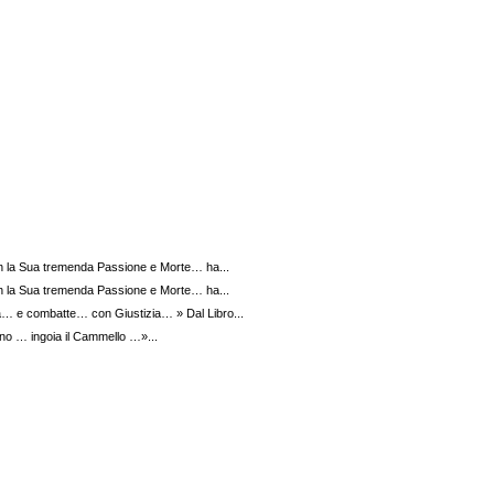
la Sua tremenda Passione e Morte… ha...
la Sua tremenda Passione e Morte… ha...
a… e combatte… con Giustizia… » Dal Libro...
rino … ingoia il Cammello …»...