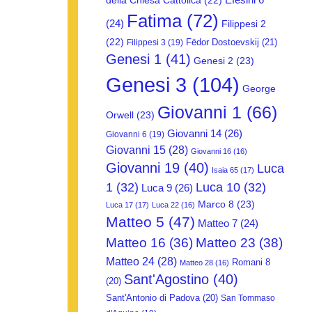
della Chiesa Cattolica
(22)
Fatima
(72)
(24)
Filippesi 2
(22)
Fëdor Dostoevskij
(21)
Filippesi 3
(19)
Genesi 1
(41)
Genesi 2
(23)
Genesi 3
(104)
George
Giovanni 1
(66)
Orwell
(23)
Giovanni 14
(26)
Giovanni 6
(19)
Giovanni 15
(28)
Giovanni 16
(16)
Giovanni 19
(40)
Luca
Isaia 65
(17)
1
(32)
Luca 10
(32)
Luca 9
(26)
Marco 8
(23)
Luca 17
(17)
Luca 22
(16)
Matteo 5
(47)
Matteo 7
(24)
Matteo 16
(36)
Matteo 23
(38)
Matteo 24
(28)
Romani 8
Matteo 28
(16)
Sant'Agostino
(40)
(20)
Sant'Antonio di Padova
(20)
San Tommaso