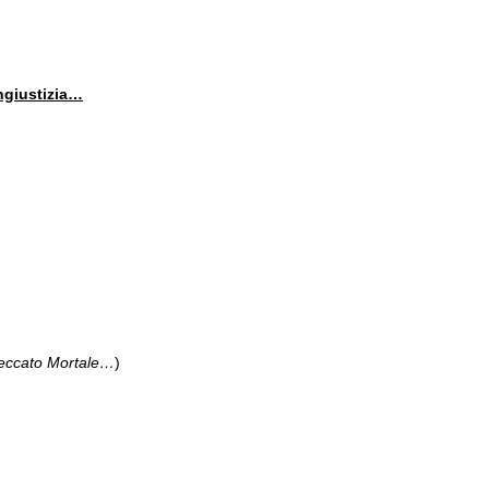
ingiustizia…
 peccato Mortale…
)