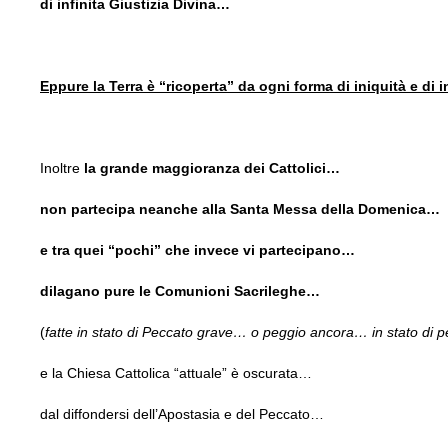
di infinita Giustizia Divina…
Eppure la Terra è “ricoperta” da ogni forma di iniquità e di 
Inoltre
la grande maggioranza dei Cattolici…
non partecipa neanche alla Santa Messa della Domenica…
e tra quei “pochi” che invece vi partecipano…
dilagano pure le Comunioni Sacrileghe…
(
fatte in stato di Peccato grave… o peggio ancora… in stato di
e la Chiesa Cattolica “attuale” è oscurata…
dal diffondersi dell’Apostasia e del Peccato…