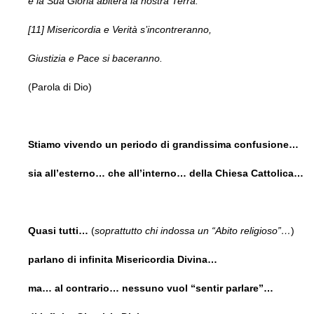
e la Sua Gloria abiterà la nostra Terra.
[11] Misericordia e Verità s’incontreranno,
Giustizia e Pace si baceranno.
(Parola di Dio)
Stiamo vivendo un periodo di grandissima confusione…
sia all’esterno… che all’interno… della Chiesa Cattolica…
Quasi tutti…
(
soprattutto chi indossa un “Abito religioso”…
)
parlano di infinita Misericordia Divina…
ma… al contrario… nessuno vuol “sentir parlare”…