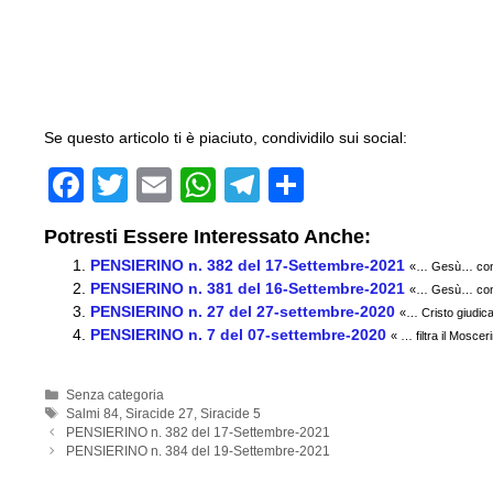
Se questo articolo ti è piaciuto, condividilo sui social:
F
T
E
W
T
C
a
wi
m
h
el
o
Potresti Essere Interessato Anche:
c
tt
ail
at
e
n
PENSIERINO n. 382 del 17-Settembre-2021
«… Gesù… con 
e
er
s
gr
di
PENSIERINO n. 381 del 16-Settembre-2021
«… Gesù… con 
PENSIERINO n. 27 del 27-settembre-2020
b
A
a
vi
«… Cristo giudic
PENSIERINO n. 7 del 07-settembre-2020
« … filtra il Mosce
o
p
m
di
o
p
Categorie
Senza categoria
Tag
Salmi 84
,
Siracide 27
,
Siracide 5
k
PENSIERINO n. 382 del 17-Settembre-2021
PENSIERINO n. 384 del 19-Settembre-2021