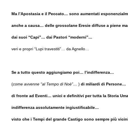
Ma l’Apostasia e il Peccato… sono aumentati esponenzia
anche a causa… delle grossolane Eresie diffuse a piene 
dai suoi “Capi”… dai Pastori “moderni”…
veri e propri “Lupi travestiti”… da Agnello…
Se a tutto questo aggiungiamo poi… l’indifferenza…
(
come avvenne “al Tempo di Noè”…
)
di miliardi di Persone…
di fronte ad Eventi… unici e definitivi per tutta la Storia U
indifferenza assolutamente ingiustificabile…
visto che i Tempi del grande Castigo sono sempre più vici