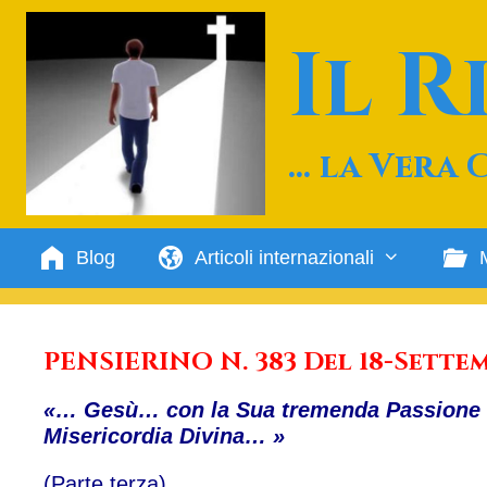
Vai
al
Il 
contenuto
… la Vera 
Blog
Articoli internazionali
PENSIERINO N. 383 Del 18-Settem
«… Gesù… con la Sua tremenda Passione e 
Misericordia Divina… »
(Parte terza)