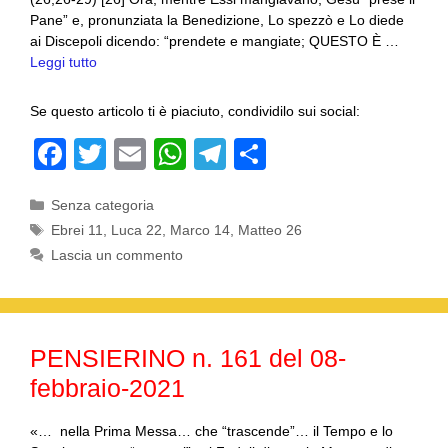
Pane” e, pronunziata la Benedizione, Lo spezzò e Lo diede
ai Discepoli dicendo: “prendete e mangiate; QUESTO È …
Leggi tutto
Se questo articolo ti è piaciuto, condividilo sui social:
F
T
E
W
T
C
a
wi
m
h
el
o
Categorie
Senza categoria
c
tt
ail
at
e
n
Tag
Ebrei 11
,
Luca 22
,
Marco 14
,
Matteo 26
e
er
s
gr
di
Lascia un commento
b
A
a
vi
o
p
m
di
o
p
PENSIERINO n. 161 del 08-
k
febbraio-2021
«… nella Prima Messa… che “trascende”… il Tempo e lo