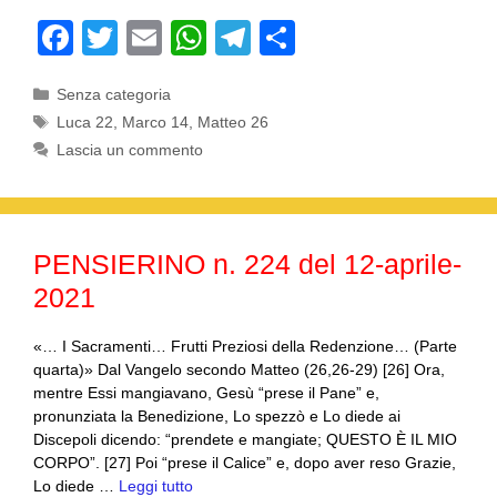
F
T
E
W
T
C
a
wi
m
h
el
o
Categorie
Senza categoria
c
tt
ail
at
e
n
Tag
Luca 22
,
Marco 14
,
Matteo 26
e
er
s
gr
di
Lascia un commento
b
A
a
vi
o
p
m
di
o
p
PENSIERINO n. 224 del 12-aprile-
k
2021
«… I Sacramenti… Frutti Preziosi della Redenzione… (Parte
quarta)» Dal Vangelo secondo Matteo (26,26-29) [26] Ora,
mentre Essi mangiavano, Gesù “prese il Pane” e,
pronunziata la Benedizione, Lo spezzò e Lo diede ai
Discepoli dicendo: “prendete e mangiate; QUESTO È IL MIO
CORPO”. [27] Poi “prese il Calice” e, dopo aver reso Grazie,
Lo diede …
Leggi tutto