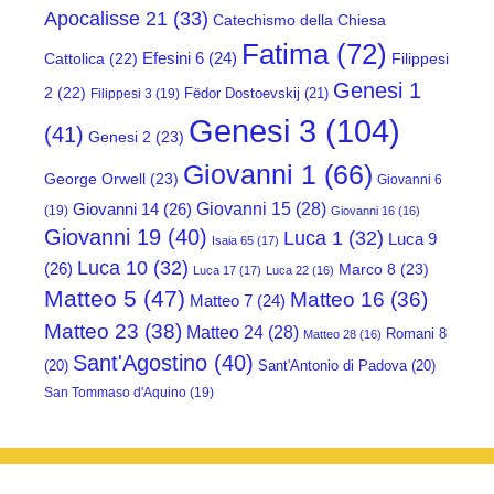
Apocalisse 21
(33)
Catechismo della Chiesa
Fatima
(72)
Efesini 6
(24)
Cattolica
(22)
Filippesi
Genesi 1
2
(22)
Fëdor Dostoevskij
(21)
Filippesi 3
(19)
Genesi 3
(104)
(41)
Genesi 2
(23)
Giovanni 1
(66)
George Orwell
(23)
Giovanni 6
Giovanni 15
(28)
Giovanni 14
(26)
(19)
Giovanni 16
(16)
Giovanni 19
(40)
Luca 1
(32)
Luca 9
Isaia 65
(17)
Luca 10
(32)
(26)
Marco 8
(23)
Luca 17
(17)
Luca 22
(16)
Matteo 5
(47)
Matteo 16
(36)
Matteo 7
(24)
Matteo 23
(38)
Matteo 24
(28)
Romani 8
Matteo 28
(16)
Sant'Agostino
(40)
(20)
Sant'Antonio di Padova
(20)
San Tommaso d'Aquino
(19)