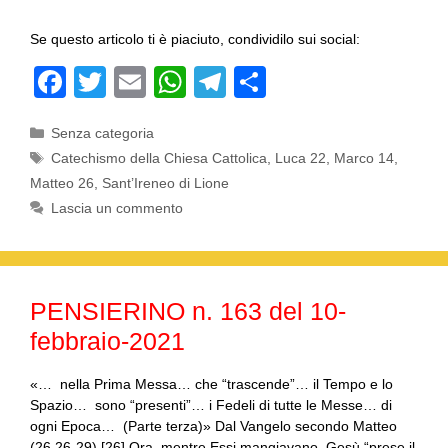
Se questo articolo ti è piaciuto, condividilo sui social:
F
T
E
W
T
C
a
wi
m
h
el
o
Categorie
Senza categoria
c
tt
ail
at
e
n
Tag
Catechismo della Chiesa Cattolica
,
Luca 22
,
Marco 14
,
e
er
s
gr
di
Matteo 26
,
Sant’Ireneo di Lione
b
A
a
vi
Lascia un commento
o
p
m
di
o
p
k
PENSIERINO n. 163 del 10-
febbraio-2021
«… nella Prima Messa… che “trascende”… il Tempo e lo
Spazio… sono “presenti”… i Fedeli di tutte le Messe… di
ogni Epoca… (Parte terza)» Dal Vangelo secondo Matteo
(26,26-29) [26] Ora, mentre Essi mangiavano, Gesù “prese il