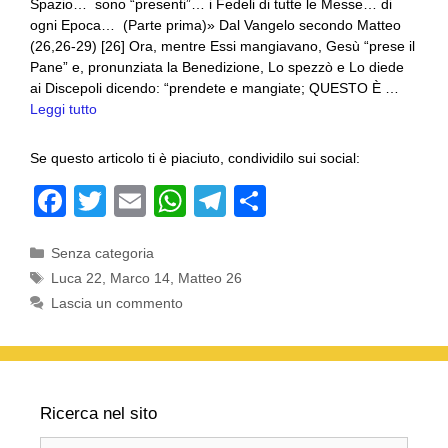
Spazio… sono “presenti”… i Fedeli di tutte le Messe… di
ogni Epoca… (Parte prima)» Dal Vangelo secondo Matteo
(26,26-29) [26] Ora, mentre Essi mangiavano, Gesù “prese il
Pane” e, pronunziata la Benedizione, Lo spezzò e Lo diede
ai Discepoli dicendo: “prendete e mangiate; QUESTO È …
Leggi tutto
Se questo articolo ti è piaciuto, condividilo sui social:
F
T
E
W
T
C
a
wi
m
h
el
o
Categorie
Senza categoria
c
tt
ail
at
e
n
Tag
Luca 22
,
Marco 14
,
Matteo 26
e
er
s
gr
di
Lascia un commento
b
A
a
vi
o
p
m
di
o
p
Ricerca nel sito
k
Ricerca