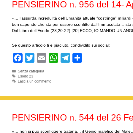
PENSIERINO n. 956 del 14- Ap
«… l’assurda incredulità dell’Umanità attuale “costringe” miliard
ben sapendo che sta per essere sconfitto dall’Immacolata… sta sf
Dal Libro dell’Esodo (23,20-22) [20] ECCO, IO MANDO UN 
Se questo articolo ti è piaciuto, condividilo sui social:
F
T
E
W
T
C
a
wi
m
h
el
o
Categorie
Senza categoria
c
tt
ail
at
e
n
Tag
Esodo 23
Lascia un commento
e
er
s
gr
di
b
A
a
vi
o
p
m
di
o
p
PENSIERINO n. 544 del 26 Fe
k
«… non si può sconfiggere Satana… il Genio malefico del Male… c