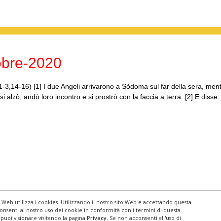
obre-2020
-3,14-16) [1] I due Angeli arrivarono a Sòdoma sul far della sera, ment
 alzò, andò loro incontro e si prostrò con la faccia a terra. [2] E disse
to Web utilizza i cookies. Utilizzando il nostro sito Web e accettando questa
consenti al nostro uso dei cookie in conformità con i termini di questa
 puoi visionare visitando la pagina
Privacy
. Se non acconsenti all'uso di