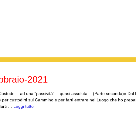
bbraio-2021
ustode… ad una “passività”… quasi assoluta… (Parte seconda)» Dal 
 per custodirti sul Cammino e per farti entrare nel Luogo che ho prepar
llarti …
Leggi tutto