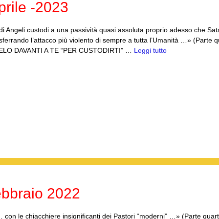
rile -2023
i di Angeli custodi a una passività quasi assoluta proprio adesso che S
errando l’attacco più violento di sempre a tutta l’Umanità …» (Parte q
ANGELO DAVANTI A TE “PER CUSTODIRTI” …
Leggi tutto
bbraio 2022
on le chiacchiere insignificanti dei Pastori “moderni” …» (Parte quart