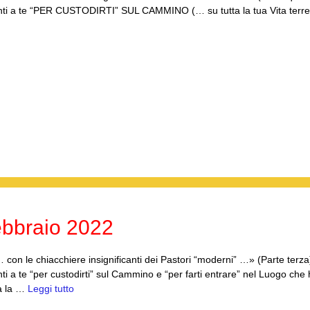
anti a te “PER CUSTODIRTI” SUL CAMMINO (… su tutta la tua Vita terr
bbraio 2022
on le chiacchiere insignificanti dei Pastori “moderni” …» (Parte terza
i a te “per custodirti” sul Cammino e “per farti entrare” nel Luogo che
a la …
Leggi tutto