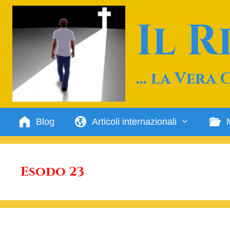
Vai
al
Il 
contenuto
… la Vera 
Blog
Articoli internazionali
Esodo 23