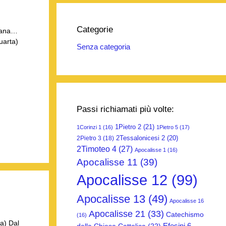
Categorie
atana…
uarta)
Senza categoria
Passi richiamati più volte:
1Pietro 2
(21)
1Corinzi 1
(16)
1Pietro 5
(17)
2Tessalonicesi 2
(20)
2Pietro 3
(18)
2Timoteo 4
(27)
Apocalisse 1
(16)
Apocalisse 11
(39)
Apocalisse 12
(99)
Apocalisse 13
(49)
Apocalisse 16
Apocalisse 21
(33)
Catechismo
(16)
a) Dal
Efesini 6