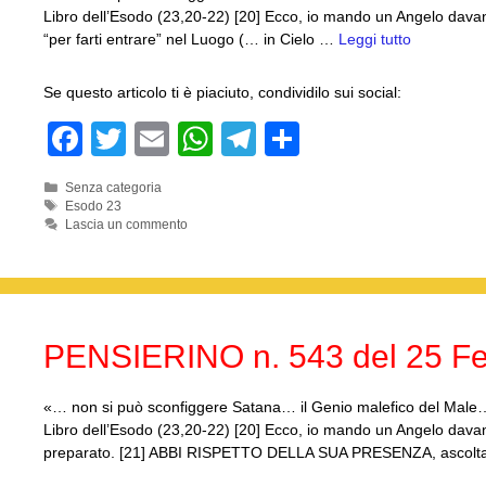
Libro dell’Esodo (23,20-22) [20] Ecco, io mando un Angelo dav
“per farti entrare” nel Luogo (… in Cielo …
Leggi tutto
Se questo articolo ti è piaciuto, condividilo sui social:
F
T
E
W
T
C
a
wi
m
h
el
o
Categorie
Senza categoria
c
tt
ail
at
e
n
Tag
Esodo 23
Lascia un commento
e
er
s
gr
di
b
A
a
vi
o
p
m
di
o
p
PENSIERINO n. 543 del 25 Fe
k
«… non si può sconfiggere Satana… il Genio malefico del Male… c
Libro dell’Esodo (23,20-22) [20] Ecco, io mando un Angelo davant
preparato. [21] ABBI RISPETTO DELLA SUA PRESENZA, ascolt