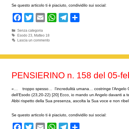
Se questo articolo ti è piaciuto, condividilo sui social:
F
T
E
W
T
C
a
wi
m
h
el
o
Categorie
Senza categoria
c
tt
ail
at
e
n
Tag
Esodo 23
,
Matteo 18
Lascia un commento
e
er
s
gr
di
b
A
a
vi
o
p
m
di
o
p
PENSIERINO n. 158 del 05-fe
k
«… troppo spesso… l’incredulità umana… costringe l’Angelo C
dell’Esodo (23,20-22) [20] Ecco, io mando un Angelo davanti a te
Abbi rispetto della Sua presenza, ascolta la Sua voce e non ribe
Se questo articolo ti è piaciuto, condividilo sui social:
F
T
E
W
T
C