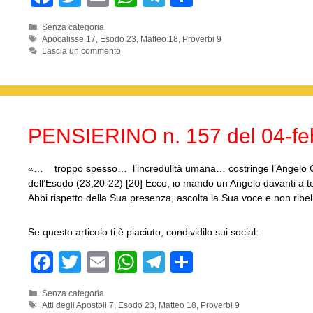
a
wi
m
h
el
o
Categorie
Senza categoria
c
tt
ail
at
e
n
Tag
Apocalisse 17
,
Esodo 23
,
Matteo 18
,
Proverbi 9
Lascia un commento
e
er
s
gr
di
b
A
a
vi
o
p
m
di
o
p
PENSIERINO n. 157 del 04-fe
k
«… troppo spesso… l’incredulità umana… costringe l’Angelo C
dell’Esodo (23,20-22) [20] Ecco, io mando un Angelo davanti a te
Abbi rispetto della Sua presenza, ascolta la Sua voce e non ribe
Se questo articolo ti è piaciuto, condividilo sui social:
F
T
E
W
T
C
a
wi
m
h
el
o
Categorie
Senza categoria
c
tt
ail
at
e
n
Tag
Atti degli Apostoli 7
,
Esodo 23
,
Matteo 18
,
Proverbi 9