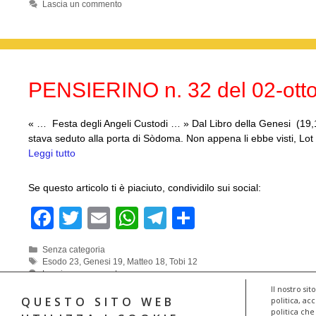
Lascia un commento
e
er
s
gr
di
b
A
a
vi
o
p
m
di
o
p
PENSIERINO n. 32 del 02-ott
k
« … Festa degli Angeli Custodi … » Dal Libro della Genesi (19,1
stava seduto alla porta di Sòdoma. Non appena li ebbe visti, Lot si
Leggi tutto
Se questo articolo ti è piaciuto, condividilo sui social:
F
T
E
W
T
C
a
wi
m
h
el
o
Categorie
Senza categoria
c
tt
ail
at
e
n
Tag
Esodo 23
,
Genesi 19
,
Matteo 18
,
Tobi 12
Lascia un commento
e
er
s
gr
di
Il nostro si
QUESTO SITO WEB
b
A
a
vi
politica, ac
politica che