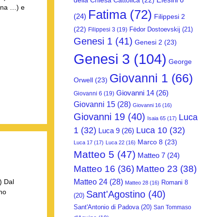
della Chiesa Cattolica
(22)
ena …) e
Fatima
(72)
(24)
Filippesi 2
(22)
Fëdor Dostoevskij
(21)
Filippesi 3
(19)
Genesi 1
(41)
Genesi 2
(23)
Genesi 3
(104)
George
Giovanni 1
(66)
Orwell
(23)
Giovanni 14
(26)
Giovanni 6
(19)
Giovanni 15
(28)
Giovanni 16
(16)
Giovanni 19
(40)
Luca
Isaia 65
(17)
1
(32)
Luca 10
(32)
Luca 9
(26)
Marco 8
(23)
Luca 17
(17)
Luca 22
(16)
Matteo 5
(47)
Matteo 7
(24)
Matteo 16
(36)
Matteo 23
(38)
Matteo 24
(28)
) Dal
Romani 8
Matteo 28
(16)
 ho
Sant'Agostino
(40)
(20)
Sant'Antonio di Padova
(20)
San Tommaso