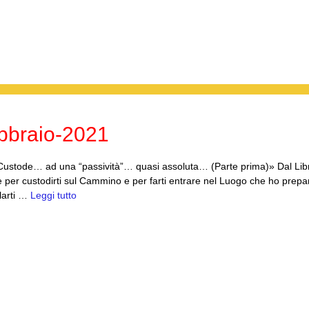
bbraio-2021
ustode… ad una “passività”… quasi assoluta… (Parte prima)» Dal Lib
 per custodirti sul Cammino e per farti entrare nel Luogo che ho prepar
llarti …
Leggi tutto