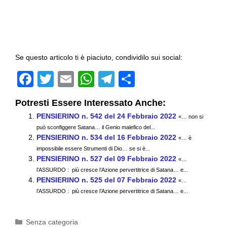
Se questo articolo ti è piaciuto, condividilo sui social:
F
T
E
W
T
C
a
wi
m
h
el
o
Potresti Essere Interessato Anche:
c
tt
ail
at
e
n
PENSIERINO n. 542 del 24 Febbraio 2022
«… non si
e
er
s
gr
di
può sconfiggere Satana… il Genio malefico del...
PENSIERINO n. 534 del 16 Febbraio 2022
b
A
a
vi
«… è
impossibile essere Strumenti di Dio… se si è...
o
p
m
di
PENSIERINO n. 527 del 09 Febbraio 2022
«…
l’ASSURDO : più cresce l’Azione pervertitrice di Satana… e...
o
p
PENSIERINO n. 525 del 07 Febbraio 2022
«…
k
l’ASSURDO : più cresce l’Azione pervertitrice di Satana… e...
Categorie
Senza categoria