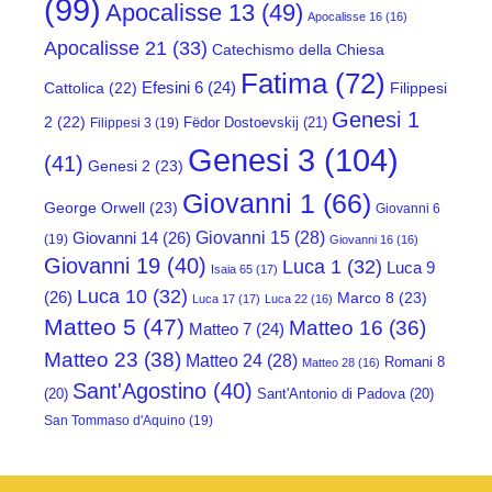
(99)
Apocalisse 13
(49)
Apocalisse 16
(16)
Apocalisse 21
(33)
Catechismo della Chiesa
Fatima
(72)
Efesini 6
(24)
Cattolica
(22)
Filippesi
Genesi 1
2
(22)
Fëdor Dostoevskij
(21)
Filippesi 3
(19)
Genesi 3
(104)
(41)
Genesi 2
(23)
Giovanni 1
(66)
George Orwell
(23)
Giovanni 6
Giovanni 15
(28)
Giovanni 14
(26)
(19)
Giovanni 16
(16)
Giovanni 19
(40)
Luca 1
(32)
Luca 9
Isaia 65
(17)
Luca 10
(32)
(26)
Marco 8
(23)
Luca 17
(17)
Luca 22
(16)
Matteo 5
(47)
Matteo 16
(36)
Matteo 7
(24)
Matteo 23
(38)
Matteo 24
(28)
Romani 8
Matteo 28
(16)
Sant'Agostino
(40)
(20)
Sant'Antonio di Padova
(20)
San Tommaso d'Aquino
(19)