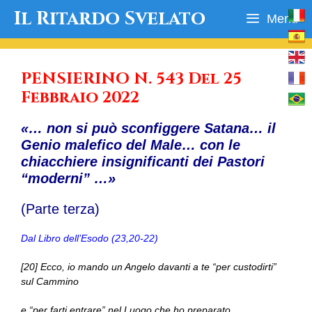
Vai
Il Ritardo Svelato
Menu
al
contenuto
PENSIERINO N. 543 Del 25
Febbraio 2022
«… non si può sconfiggere Satana… il
Genio malefico del Male… con le
chiacchiere insignificanti dei Pastori
“moderni” …»
(Parte terza)
Dal Libro dell’Esodo (23,20-22)
[20] Ecco, io mando un Angelo davanti a te “per custodirti”
sul Cammino
e “per farti entrare” nel Luogo che ho preparato.