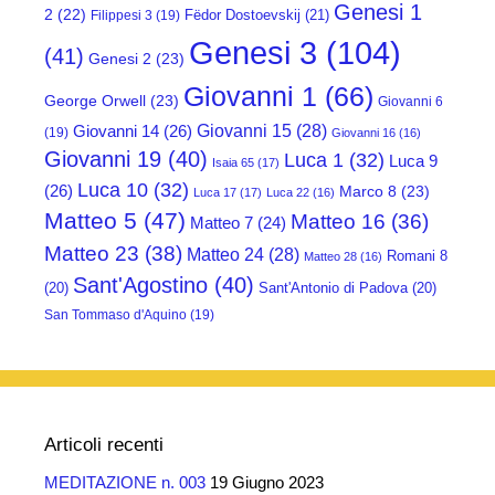
Genesi 1
2
(22)
Fëdor Dostoevskij
(21)
Filippesi 3
(19)
Genesi 3
(104)
(41)
Genesi 2
(23)
Giovanni 1
(66)
George Orwell
(23)
Giovanni 6
Giovanni 15
(28)
Giovanni 14
(26)
(19)
Giovanni 16
(16)
Giovanni 19
(40)
Luca 1
(32)
Luca 9
Isaia 65
(17)
Luca 10
(32)
(26)
Marco 8
(23)
Luca 17
(17)
Luca 22
(16)
Matteo 5
(47)
Matteo 16
(36)
Matteo 7
(24)
Matteo 23
(38)
Matteo 24
(28)
Romani 8
Matteo 28
(16)
Sant'Agostino
(40)
(20)
Sant'Antonio di Padova
(20)
San Tommaso d'Aquino
(19)
Articoli recenti
MEDITAZIONE n. 003
19 Giugno 2023