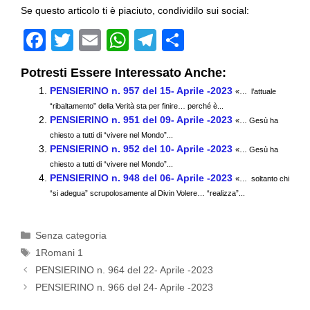
Se questo articolo ti è piaciuto, condividilo sui social:
F
T
E
W
T
C
a
wi
m
h
el
o
Potresti Essere Interessato Anche:
c
tt
ail
at
e
n
PENSIERINO n. 957 del 15- Aprile -2023
«… l’attuale
e
er
s
gr
di
“ribaltamento” della Verità sta per finire… perché è...
PENSIERINO n. 951 del 09- Aprile -2023
b
A
a
vi
«… Gesù ha
chiesto a tutti di “vivere nel Mondo”...
o
p
m
di
PENSIERINO n. 952 del 10- Aprile -2023
«… Gesù ha
chiesto a tutti di “vivere nel Mondo”...
o
p
PENSIERINO n. 948 del 06- Aprile -2023
«… soltanto chi
k
“si adegua” scrupolosamente al Divin Volere… “realizza”...
Categorie
Senza categoria
Tag
1Romani 1
PENSIERINO n. 964 del 22- Aprile -2023
PENSIERINO n. 966 del 24- Aprile -2023