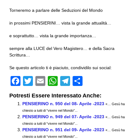
Torneremo a parlare delle Seduzioni del Mondo
in prossimi PENSIERINI… vista la grande attualità…
e soprattutto… vista la grande importanza…
sempre alla LUCE del Vero Magistero… e della Sacra
Scrittura…
Se questo articolo ti è piaciuto, condividilo sui social:
F
T
E
W
T
C
a
wi
m
h
el
o
Potresti Essere Interessato Anche:
c
tt
ail
at
e
n
PENSIERINO n. 950 del 08- Aprile -2023
«… Gesù ha
e
er
s
gr
di
chiesto a tutti di “vivere nel Mondo”...
PENSIERINO n. 949 del 07- Aprile -2023
b
A
a
vi
«… Gesù ha
chiesto a tutti di “vivere nel Mondo”...
o
p
m
di
PENSIERINO n. 951 del 09- Aprile -2023
«… Gesù ha
chiesto a tutti di “vivere nel Mondo”...