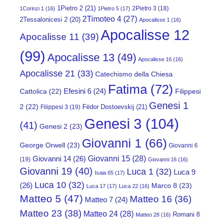
1Pietro 2
(21)
2Pietro 3
(18)
1Corinzi 1
(16)
1Pietro 5
(17)
2Timoteo 4
(27)
2Tessalonicesi 2
(20)
Apocalisse 1
(16)
Apocalisse 12
Apocalisse 11
(39)
(99)
Apocalisse 13
(49)
Apocalisse 16
(16)
Apocalisse 21
(33)
Catechismo della Chiesa
Fatima
(72)
Efesini 6
(24)
Cattolica
(22)
Filippesi
Genesi 1
2
(22)
Fëdor Dostoevskij
(21)
Filippesi 3
(19)
Genesi 3
(104)
(41)
Genesi 2
(23)
Giovanni 1
(66)
George Orwell
(23)
Giovanni 6
Giovanni 15
(28)
Giovanni 14
(26)
(19)
Giovanni 16
(16)
Giovanni 19
(40)
Luca 1
(32)
Luca 9
Isaia 65
(17)
Luca 10
(32)
(26)
Marco 8
(23)
Luca 17
(17)
Luca 22
(16)
Matteo 5
(47)
Matteo 16
(36)
Matteo 7
(24)
Matteo 23
(38)
Matteo 24
(28)
Romani 8
Matteo 28
(16)