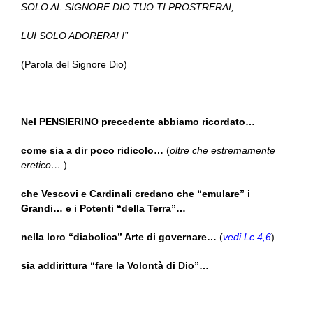
SOLO AL SIGNORE DIO TUO TI PROSTRERAI,
LUI SOLO ADORERAI !”
(Parola del Signore Dio)
Nel PENSIERINO precedente abbiamo ricordato…
come sia a dir poco ridicolo…
(
oltre che estremamente
eretico…
)
che Vescovi e Cardinali credano che “emulare” i
Grandi… e i Potenti “della Terra”…
nella loro “diabolica” Arte di governare…
(
vedi Lc 4,6
)
sia addirittura “fare la Volontà di Dio”…