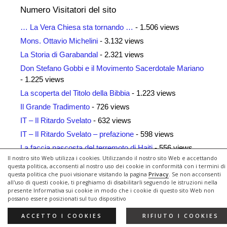
Numero Visitatori del sito
… La Vera Chiesa sta tornando …
- 1.506 views
Mons. Ottavio Michelini
- 3.132 views
La Storia di Garabandal
- 2.321 views
Don Stefano Gobbi e il Movimento Sacerdotale Mariano
- 1.225 views
La scoperta del Titolo della Bibbia
- 1.223 views
Il Grande Tradimento
- 726 views
IT – Il Ritardo Svelato
- 632 views
IT – Il Ritardo Svelato – prefazione
- 598 views
La faccia nascosta del terremoto di Haiti
- 556 views
Il nostro sito Web utilizza i cookies. Utilizzando il nostro sito Web e accettando
Siti Amici
- 461 views
questa politica, acconsenti al nostro uso dei cookie in conformità con i termini di
questa politica che puoi visionare visitando la pagina
Privacy
. Se non acconsenti
all'uso di questi cookie, ti preghiamo di disabilitarli seguendo le istruzioni nella
presente Informativa sui cookie in modo che i cookie di questo sito Web non
possano essere posizionati sul tuo dispositivo
© 2026 Il Ritardo Svelato
• Creato con
GeneratePress
ACCETTO I COOKIES
RIFIUTO I COOKIES