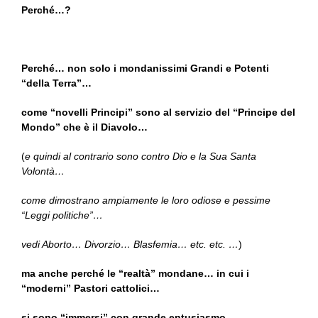
Perché…?
Perché… non solo i mondanissimi Grandi e Potenti
“della Terra”…
come “novelli Principi” sono al servizio del “Principe del
Mondo” che è il Diavolo…
(
e quindi al contrario sono contro Dio e la Sua Santa
Volontà…
come dimostrano ampiamente le loro odiose e pessime
“Leggi politiche”…
vedi Aborto… Divorzio… Blasfemia… etc. etc. …
)
ma anche perché le “realtà” mondane… in cui i
“moderni” Pastori cattolici…
si sono “immersi” con grande entusiasmo…