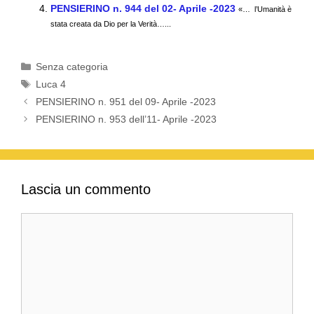
o
p
PENSIERINO n. 944 del 02- Aprile -2023
«… l’Umanità è
k
stata creata da Dio per la Verità…...
Categorie
Senza categoria
Tag
Luca 4
PENSIERINO n. 951 del 09- Aprile -2023
PENSIERINO n. 953 dell’11- Aprile -2023
Lascia un commento
Commento