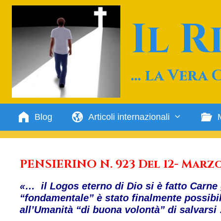
Vai
al
Il 
contenuto
… la Vera 
Blog
Articoli internazionali
PENSIERINO N. 923 Del 12- Marz
«… il Logos eterno di Dio si è fatto Carne 
“fondamentale” è stato finalmente possib
all’Umanità “di buona volontà” di salvarsi