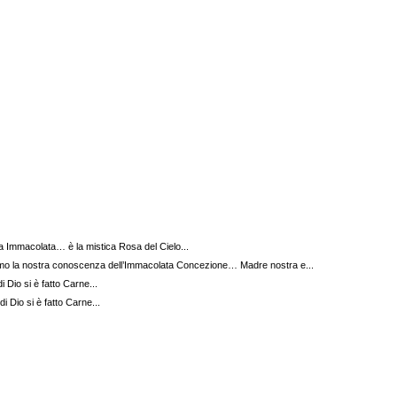
 Immacolata… è la mistica Rosa del Cielo...
o la nostra conoscenza dell’Immacolata Concezione… Madre nostra e...
 Dio si è fatto Carne...
i Dio si è fatto Carne...