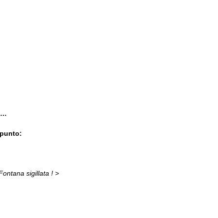
i…
ppunto:
ontana sigillata ! >