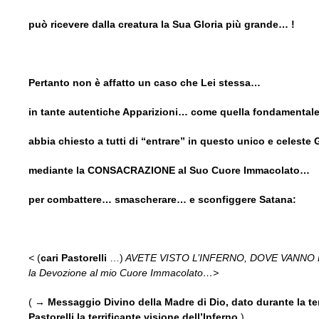
può ricevere dalla creatura la Sua Gloria più grande… !
Pertanto non è affatto un caso che Lei stessa…
in tante autentiche Apparizioni… come quella fondamental
abbia chiesto a tutti di “entrare” in questo unico e celeste
mediante la CONSACRAZIONE al Suo Cuore Immacolato…
per combattere… smascherare… e sconfiggere Satana:
<
(
cari Pastorelli
…)
AVETE VISTO L’INFERNO, DOVE VANNO LE A
la Devozione al mio Cuore Immacolato…>
( →
Messaggio Divino della Madre di Dio, dato durante la te
Pastorelli la terrificante visione dell’Inferno
)