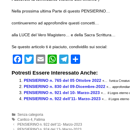
Nella prossima ultima Parte di questo PENSIERINO…
continueremo ad approfondire questi concetti…
alla LUCE del Vero Magistero… e della Sacra Scrittura…
Se questo articolo ti è piaciuto, condividilo sui social:
F
T
E
W
T
C
a
wi
m
h
el
o
Potresti Essere Interessato Anche:
c
tt
ail
at
e
n
PENSIERINO n. 765 del 05 Ottobre 2022
«… l’unica Creatura
e
er
s
gr
di
PENSIERINO n. 830 del 09-Dicembre-2022
«… approfondiam
PENSIERINO n. 921 del 10- Marzo-2023
b
A
a
vi
«… il Logos eterno di
PENSIERINO n. 922 dell’11- Marzo-2023
«… il Logos eterno d
o
p
m
di
o
p
Categorie
Senza categoria
Tag
Cantico 4
,
Fatima
k
PENSIERINO n. 922 dell’11- Marzo-2023
PENSIERINO n. 924 del 13- Marzo-2023