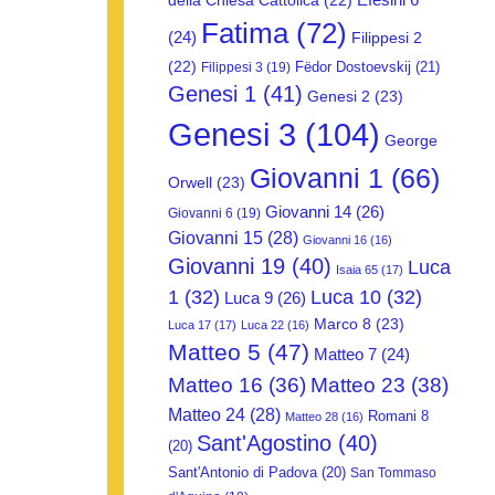
della Chiesa Cattolica
(22)
Fatima
(72)
(24)
Filippesi 2
(22)
Fëdor Dostoevskij
(21)
Filippesi 3
(19)
Genesi 1
(41)
Genesi 2
(23)
Genesi 3
(104)
George
Giovanni 1
(66)
Orwell
(23)
Giovanni 14
(26)
Giovanni 6
(19)
Giovanni 15
(28)
Giovanni 16
(16)
Giovanni 19
(40)
Luca
Isaia 65
(17)
1
(32)
Luca 10
(32)
Luca 9
(26)
Marco 8
(23)
Luca 17
(17)
Luca 22
(16)
Matteo 5
(47)
Matteo 7
(24)
Matteo 16
(36)
Matteo 23
(38)
Matteo 24
(28)
Romani 8
Matteo 28
(16)
Sant'Agostino
(40)
(20)
Sant'Antonio di Padova
(20)
San Tommaso