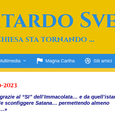
Ritardo Sv
Chiesa sta tornando …
Multimedia
Magna Cartha
Siti amici
o-2023
grazie al “SI” dell’Immacolata… e da quell’ista
ile sconfiggere Satana… permettendo almeno
 …»