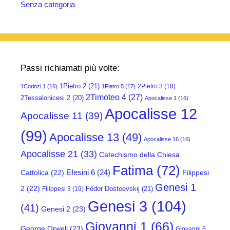
Senza categoria
Passi richiamati più volte:
1Pietro 2
(21)
2Pietro 3
(18)
1Corinzi 1
(16)
1Pietro 5
(17)
2Timoteo 4
(27)
2Tessalonicesi 2
(20)
Apocalisse 1
(16)
Apocalisse 12
Apocalisse 11
(39)
(99)
Apocalisse 13
(49)
Apocalisse 16
(16)
Apocalisse 21
(33)
Catechismo della Chiesa
Fatima
(72)
Efesini 6
(24)
Cattolica
(22)
Filippesi
Genesi 1
2
(22)
Fëdor Dostoevskij
(21)
Filippesi 3
(19)
Genesi 3
(104)
(41)
Genesi 2
(23)
Giovanni 1
(66)
George Orwell
(23)
Giovanni 6