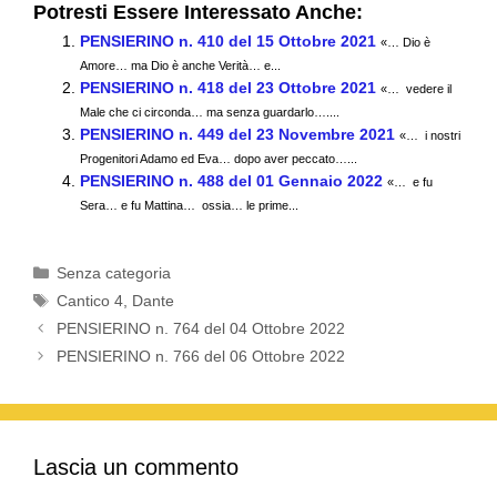
Potresti Essere Interessato Anche:
c
tt
ail
at
e
n
PENSIERINO n. 410 del 15 Ottobre 2021
«… Dio è
e
er
s
gr
di
Amore… ma Dio è anche Verità… e...
PENSIERINO n. 418 del 23 Ottobre 2021
b
A
a
vi
«… vedere il
Male che ci circonda… ma senza guardarlo…....
o
p
m
di
PENSIERINO n. 449 del 23 Novembre 2021
«… i nostri
Progenitori Adamo ed Eva… dopo aver peccato…...
o
p
PENSIERINO n. 488 del 01 Gennaio 2022
«… e fu
k
Sera… e fu Mattina… ossia… le prime...
Categorie
Senza categoria
Tag
Cantico 4
,
Dante
PENSIERINO n. 764 del 04 Ottobre 2022
PENSIERINO n. 766 del 06 Ottobre 2022
Lascia un commento