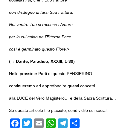
nobilitasti sì, che ‘l Suo Fattore
non disdegnò di farsi Sua Fattura.
Nel ventre Tuo si raccese l’Amore,
per lo cui caldo ne l’Etterna Pace
così è germinato questo Fiore.
>
(→
Dante, Paradiso, XXXIII, 1-39
)
Nelle prossime Parti di questo PENSIERINO…
continueremo ad approfondire questi concetti…
alla LUCE del Vero Magistero… e della Sacra Scrittura…
Se questo articolo ti è piaciuto, condividilo sui social:
F
T
E
W
T
C
a
wi
m
h
el
o