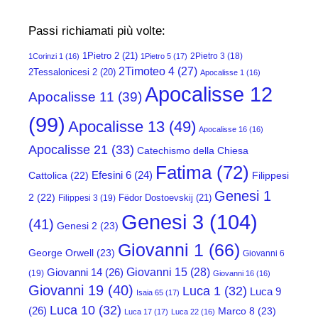
Passi richiamati più volte:
1Pietro 2
(21)
2Pietro 3
(18)
1Corinzi 1
(16)
1Pietro 5
(17)
2Timoteo 4
(27)
2Tessalonicesi 2
(20)
Apocalisse 1
(16)
Apocalisse 12
Apocalisse 11
(39)
(99)
Apocalisse 13
(49)
Apocalisse 16
(16)
Apocalisse 21
(33)
Catechismo della Chiesa
Fatima
(72)
Efesini 6
(24)
Cattolica
(22)
Filippesi
Genesi 1
2
(22)
Fëdor Dostoevskij
(21)
Filippesi 3
(19)
Genesi 3
(104)
(41)
Genesi 2
(23)
Giovanni 1
(66)
George Orwell
(23)
Giovanni 6
Giovanni 15
(28)
Giovanni 14
(26)
(19)
Giovanni 16
(16)
Giovanni 19
(40)
Luca 1
(32)
Luca 9
Isaia 65
(17)
Luca 10
(32)
(26)
Marco 8
(23)
Luca 17
(17)
Luca 22
(16)