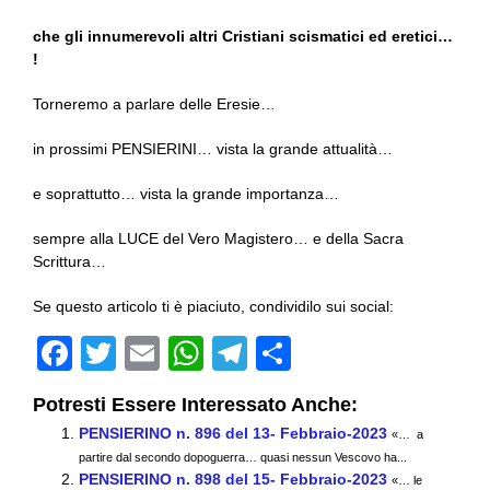
che gli innumerevoli altri Cristiani scismatici ed eretici…
!
Torneremo a parlare delle Eresie…
in prossimi PENSIERINI… vista la grande attualità…
e soprattutto… vista la grande importanza…
sempre alla LUCE del Vero Magistero… e della Sacra
Scrittura…
Se questo articolo ti è piaciuto, condividilo sui social:
F
T
E
W
T
C
a
wi
m
h
el
o
Potresti Essere Interessato Anche:
c
tt
ail
at
e
n
PENSIERINO n. 896 del 13- Febbraio-2023
«… a
e
er
s
gr
di
partire dal secondo dopoguerra… quasi nessun Vescovo ha...
PENSIERINO n. 898 del 15- Febbraio-2023
«… le