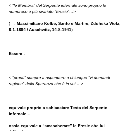
< “le Membra” del Serpente infernale sono proprio le
numerose e più svariate “Eresie”…>
( →
Massimiliano Kolbe, Santo e Martire, Zduńska Wola,
8-1-1894 / Auschwitz, 14-8-1941
)
Essere :
< “pronti” sempre a rispondere a chiunque “vi domandi
ragione” della Speranza che è in voi… >
equivale proprio a schiacciare Testa del Serpente
infernale…
ossia equivale a “smascherare” le Eresie che lui