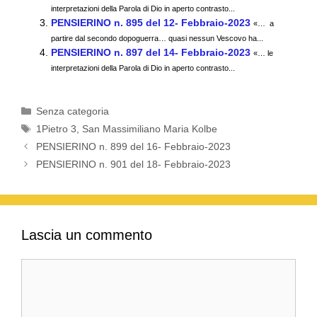
b
A
a
vi
interpretazioni della Parola di Dio in aperto contrasto...
o
p
m
di
PENSIERINO n. 895 del 12- Febbraio-2023
«… a
partire dal secondo dopoguerra… quasi nessun Vescovo ha...
o
p
PENSIERINO n. 897 del 14- Febbraio-2023
«… le
k
interpretazioni della Parola di Dio in aperto contrasto...
Categorie
Senza categoria
Tag
1Pietro 3
,
San Massimiliano Maria Kolbe
PENSIERINO n. 899 del 16- Febbraio-2023
PENSIERINO n. 901 del 18- Febbraio-2023
Lascia un commento
Commento