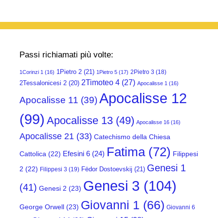
Passi richiamati più volte:
1Pietro 2
(21)
2Pietro 3
(18)
1Corinzi 1
(16)
1Pietro 5
(17)
2Timoteo 4
(27)
2Tessalonicesi 2
(20)
Apocalisse 1
(16)
Apocalisse 12
Apocalisse 11
(39)
(99)
Apocalisse 13
(49)
Apocalisse 16
(16)
Apocalisse 21
(33)
Catechismo della Chiesa
Fatima
(72)
Efesini 6
(24)
Cattolica
(22)
Filippesi
Genesi 1
2
(22)
Fëdor Dostoevskij
(21)
Filippesi 3
(19)
Genesi 3
(104)
(41)
Genesi 2
(23)
Giovanni 1
(66)
George Orwell
(23)
Giovanni 6