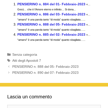
c
tt
ail
at
e
n
PENSIERINO n. 884 del 01- Febbraio-2023
«…
e
er
s
gr
di
Gesù… che è l’Amore eterno e infinito… Si dona...
PENSIERINO n. 886 del 03- Febbraio-2023
b
A
a
vi
«…
“amarsi” è una parola tanto “di moda” quanto sbagliata…...
o
p
m
di
PENSIERINO n. 888 del 05- Febbraio-2023
«…
“amarsi” è una parola tanto “di moda” quanto sbagliata…...
o
p
PENSIERINO n. 885 del 02- Febbraio-2023
«…
k
“amarsi” è una parola tanto “di moda” quanto sbagliata…...
Categorie
Senza categoria
Tag
Atti degli Apostoli 7
PENSIERINO n. 888 del 05- Febbraio-2023
PENSIERINO n. 890 del 07- Febbraio-2023
Lascia un commento
Commento