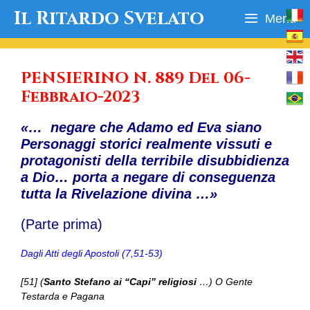
Vai
Il Ritardo Svelato
Menu
al
contenuto
PENSIERINO N. 889 Del 06-
Febbraio-2023
«… negare che Adamo ed Eva siano
Personaggi storici realmente vissuti e
protagonisti della terribile disubbidienza
a Dio… porta a negare di conseguenza
tutta la Rivelazione divina …»
(Parte prima)
Dagli Atti degli Apostoli (7,51-53)
[51] (
Santo Stefano ai “Capi” religiosi
…) O Gente
Testarda e Pagana