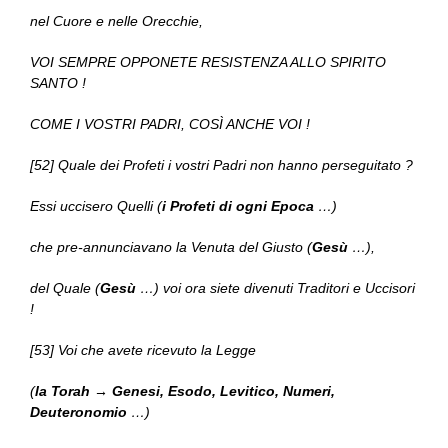
nel Cuore e nelle Orecchie,
VOI SEMPRE OPPONETE RESISTENZA ALLO SPIRITO
SANTO !
COME I VOSTRI PADRI, COSÌ ANCHE VOI !
[52] Quale dei Profeti i vostri Padri non hanno perseguitato ?
Essi uccisero Quelli (
i Profeti di ogni Epoca
…)
che pre-annunciavano la Venuta del Giusto (
Gesù
…),
del Quale (
Gesù
…) voi ora siete divenuti Traditori e Uccisori
!
[53] Voi che avete ricevuto la Legge
(
la Torah → Genesi, Esodo, Levitico, Numeri,
Deuteronomio
…)