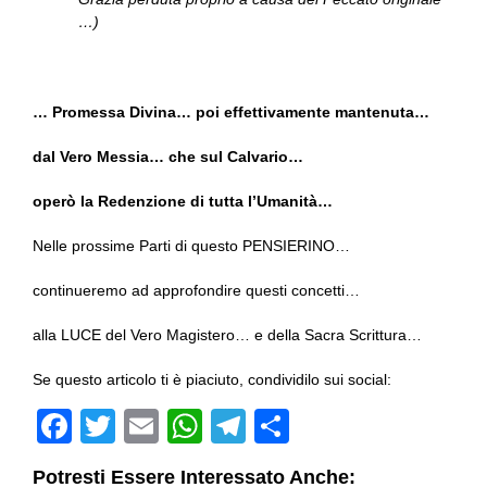
…)
… Promessa Divina… poi effettivamente mantenuta…
dal Vero Messia… che sul Calvario…
operò la Redenzione di tutta l’Umanità…
Nelle prossime Parti di questo PENSIERINO…
continueremo ad approfondire questi concetti…
alla LUCE del Vero Magistero… e della Sacra Scrittura…
Se questo articolo ti è piaciuto, condividilo sui social:
F
T
E
W
T
C
a
wi
m
h
el
o
Potresti Essere Interessato Anche: