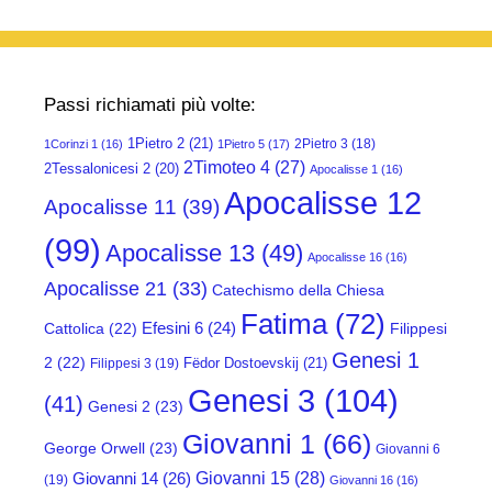
Passi richiamati più volte:
1Pietro 2
(21)
2Pietro 3
(18)
1Corinzi 1
(16)
1Pietro 5
(17)
2Timoteo 4
(27)
2Tessalonicesi 2
(20)
Apocalisse 1
(16)
Apocalisse 12
Apocalisse 11
(39)
(99)
Apocalisse 13
(49)
Apocalisse 16
(16)
Apocalisse 21
(33)
Catechismo della Chiesa
Fatima
(72)
Efesini 6
(24)
Cattolica
(22)
Filippesi
Genesi 1
2
(22)
Fëdor Dostoevskij
(21)
Filippesi 3
(19)
Genesi 3
(104)
(41)
Genesi 2
(23)
Giovanni 1
(66)
George Orwell
(23)
Giovanni 6
Giovanni 15
(28)
Giovanni 14
(26)
(19)
Giovanni 16
(16)