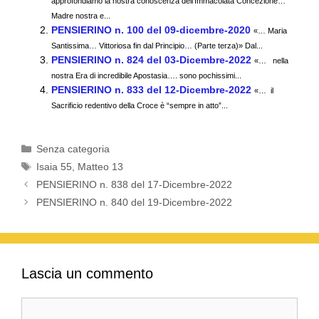
e
er
s
gr
di
approfondiamo la nostra conoscenza dell’Immacolata Concezione…
b
Madre nostra e...
A
a
vi
PENSIERINO n. 100 del 09-dicembre-2020
«… Maria
o
p
m
di
Santissima… Vittoriosa fin dal Principio… (Parte terza)» Dal...
PENSIERINO n. 824 del 03-Dicembre-2022
«… nella
o
p
nostra Era di incredibile Apostasia…. sono pochissimi...
k
PENSIERINO n. 833 del 12-Dicembre-2022
«… il
Sacrificio redentivo della Croce è “sempre in atto”...
Categorie
Senza categoria
Tag
Isaia 55
,
Matteo 13
PENSIERINO n. 838 del 17-Dicembre-2022
PENSIERINO n. 840 del 19-Dicembre-2022
Lascia un commento
Commento