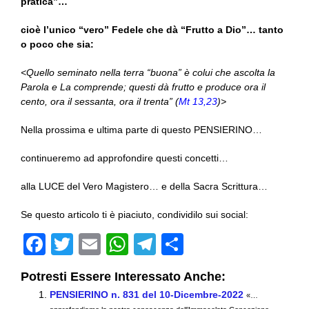
pratica”…
cioè l’unico “vero” Fedele che dà “Frutto a Dio”… tanto
o poco che sia:
<Quello seminato nella terra “buona” è colui che ascolta la
Parola e La comprende; questi dà frutto e produce ora il
cento, ora il sessanta, ora il trenta” (
Mt 13,23
)>
Nella prossima e ultima parte di questo PENSIERINO…
continueremo ad approfondire questi concetti…
alla LUCE del Vero Magistero… e della Sacra Scrittura…
Se questo articolo ti è piaciuto, condividilo sui social:
F
T
E
W
T
C
a
wi
m
h
el
o
Potresti Essere Interessato Anche:
c
tt
ail
at
e
n
PENSIERINO n. 831 del 10-Dicembre-2022
«…