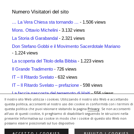
Numero Visitatori del sito
… La Vera Chiesa sta tornando …
- 1.506 views
Mons. Ottavio Michelini
- 3.132 views
La Storia di Garabandal
- 2.321 views
Don Stefano Gobbi e il Movimento Sacerdotale Mariano
- 1.224 views
La scoperta del Titolo della Bibbia
- 1.223 views
Il Grande Tradimento
- 726 views
IT – Il Ritardo Svelato
- 632 views
IT – Il Ritardo Svelato – prefazione
- 598 views
La faccia nascosta del terremoto di Haiti
- 556 views
Il nostro sito Web utilizza i cookies. Utilizzando il nostro sito Web e accettando
Siti Amici
- 461 views
questa politica, acconsenti al nostro uso dei cookie in conformità con i termini di
questa politica che puoi visionare visitando la pagina
Privacy
. Se non acconsenti
all'uso di questi cookie, ti preghiamo di disabilitarli seguendo le istruzioni nella
presente Informativa sui cookie in modo che i cookie di questo sito Web non
possano essere posizionati sul tuo dispositivo
© 2026 Il Ritardo Svelato
• Creato con
GeneratePress
ACCETTO I COOKIES
RIFIUTO I COOKIES