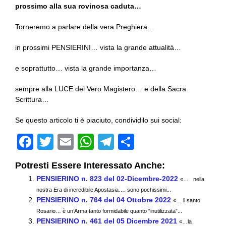
prossimo alla sua rovinosa caduta…
Torneremo a parlare della vera Preghiera…
in prossimi PENSIERINI… vista la grande attualità…
e soprattutto… vista la grande importanza…
sempre alla LUCE del Vero Magistero… e della Sacra
Scrittura…
Se questo articolo ti è piaciuto, condividilo sui social:
F
T
E
W
T
C
a
wi
m
h
el
o
Potresti Essere Interessato Anche:
c
tt
ail
at
e
n
PENSIERINO n. 823 del 02-Dicembre-2022
«… nella
e
er
s
gr
di
nostra Era di incredibile Apostasia…. sono pochissimi...
PENSIERINO n. 764 del 04 Ottobre 2022
b
A
a
vi
«… il santo
Rosario… è un’Arma tanto formidabile quanto “inutilizzata”...
o
p
m
di
PENSIERINO n. 461 del 05 Dicembre 2021
«…la