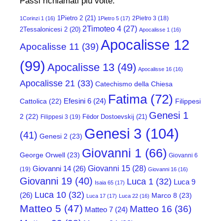
Passi richiamati più volte:
1Pietro 2
(21)
2Pietro 3
(18)
1Corinzi 1
(16)
1Pietro 5
(17)
2Timoteo 4
(27)
2Tessalonicesi 2
(20)
Apocalisse 1
(16)
Apocalisse 12
Apocalisse 11
(39)
(99)
Apocalisse 13
(49)
Apocalisse 16
(16)
Apocalisse 21
(33)
Catechismo della Chiesa
Fatima
(72)
Efesini 6
(24)
Cattolica
(22)
Filippesi
Genesi 1
2
(22)
Fëdor Dostoevskij
(21)
Filippesi 3
(19)
Genesi 3
(104)
(41)
Genesi 2
(23)
Giovanni 1
(66)
George Orwell
(23)
Giovanni 6
Giovanni 15
(28)
Giovanni 14
(26)
(19)
Giovanni 16
(16)
Giovanni 19
(40)
Luca 1
(32)
Luca 9
Isaia 65
(17)
Luca 10
(32)
(26)
Marco 8
(23)
Luca 17
(17)
Luca 22
(16)
Matteo 5
(47)
Matteo 16
(36)
Matteo 7
(24)