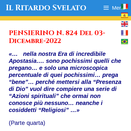
Vai
Il Ritardo Svelato
Menu
al
contenuto
PENSIERINO N. 824 Del 03-
Dicembre-2022
«… nella nostra Era di incredibile
Apostasia…. sono pochissimi quelli che
pregano… e solo una microscopica
percentuale di quei pochissimi… prega
“bene”… perché mettersi alla “Presenza
di Dio” vuol dire compiere una serie di
“Azioni spirituali” che ormai non
conosce più nessuno… neanche i
cosiddetti “Religiosi” …»
(Parte quarta)