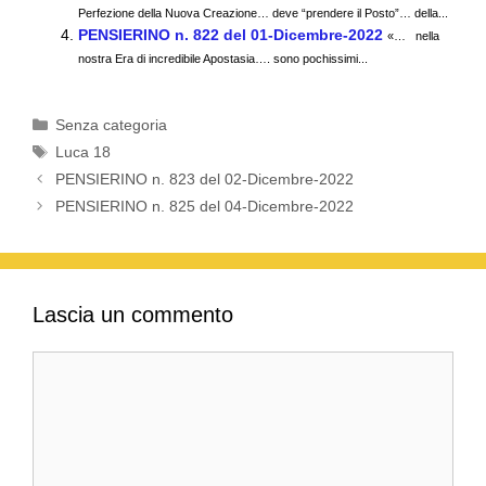
Perfezione della Nuova Creazione… deve “prendere il Posto”… della...
o
p
PENSIERINO n. 822 del 01-Dicembre-2022
«… nella
k
nostra Era di incredibile Apostasia…. sono pochissimi...
Categorie
Senza categoria
Tag
Luca 18
PENSIERINO n. 823 del 02-Dicembre-2022
PENSIERINO n. 825 del 04-Dicembre-2022
Lascia un commento
Commento