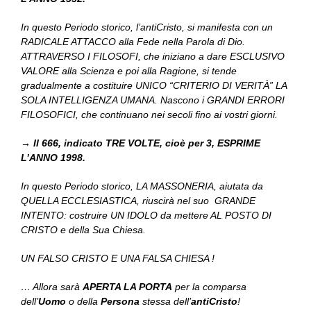
In questo Periodo storico, l’antiCristo, si manifesta con un
RADICALE ATTACCO alla Fede nella Parola di Dio.
ATTRAVERSO I FILOSOFI, che iniziano a dare ESCLUSIVO
VALORE alla Scienza e poi alla Ragione, si tende
gradualmente a costituire UNICO “CRITERIO DI VERITÀ” LA
SOLA INTELLIGENZA UMANA. Nascono i GRANDI ERRORI
FILOSOFICI, che continuano nei secoli fino ai vostri giorni.
→
Il 666, indicato TRE VOLTE, cioè per 3, ESPRIME
L’ANNO 1998.
In questo Periodo storico, LA MASSONERIA, aiutata da
QUELLA ECCLESIASTICA, riuscirà nel suo GRANDE
INTENTO: costruire UN IDOLO da mettere AL POSTO DI
CRISTO e della Sua Chiesa.
UN FALSO CRISTO E UNA FALSA CHIESA !
… Allora sarà
APERTA LA PORTA
per la comparsa
dell’
Uomo
o della
Persona
stessa dell’
antiCristo
!