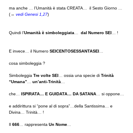
ma anche … l’Umanità è stata CREATA… il Sesto Giorno …
(→
vedi Genesi 1,27
)
Quindi l’
Umanità è simboleggiata
…
dal Numero SEI
… !
E invece… il Numero
SEICENTOSESSANTASEI
…
cosa simboleggia ?
Simboleggia
Tre volte SEI
… ossia una specie di
Trinità
“Umana”
…
un’anti-Trinità
…
che…
ISPIRATA… E GUIDATA… DA SATANA
… si oppone…
e addirittura si “pone al di sopra”…della Santissima… e
Divina… Trinità… !
Il
666
… rappresenta
Un Nome
…