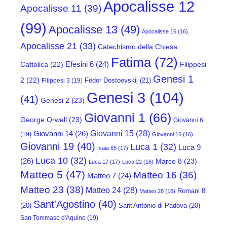
Apocalisse 12
Apocalisse 11
(39)
(99)
Apocalisse 13
(49)
Apocalisse 16
(16)
Apocalisse 21
(33)
Catechismo della Chiesa
Fatima
(72)
Efesini 6
(24)
Cattolica
(22)
Filippesi
Genesi 1
2
(22)
Fëdor Dostoevskij
(21)
Filippesi 3
(19)
Genesi 3
(104)
(41)
Genesi 2
(23)
Giovanni 1
(66)
George Orwell
(23)
Giovanni 6
Giovanni 15
(28)
Giovanni 14
(26)
(19)
Giovanni 16
(16)
Giovanni 19
(40)
Luca 1
(32)
Luca 9
Isaia 65
(17)
Luca 10
(32)
(26)
Marco 8
(23)
Luca 17
(17)
Luca 22
(16)
Matteo 5
(47)
Matteo 16
(36)
Matteo 7
(24)
Matteo 23
(38)
Matteo 24
(28)
Romani 8
Matteo 28
(16)
Sant'Agostino
(40)
(20)
Sant'Antonio di Padova
(20)
San Tommaso d'Aquino
(19)