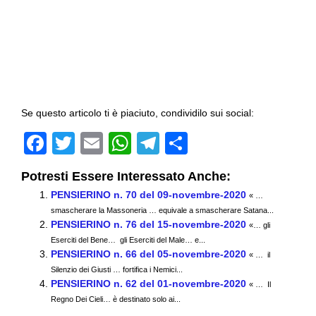
Se questo articolo ti è piaciuto, condividilo sui social:
F
T
E
W
T
C
a
wi
m
h
el
o
Potresti Essere Interessato Anche:
c
tt
ail
at
e
n
PENSIERINO n. 70 del 09-novembre-2020
« …
e
er
s
gr
di
smascherare la Massoneria … equivale a smascherare Satana...
PENSIERINO n. 76 del 15-novembre-2020
b
A
a
vi
«… gli
Eserciti del Bene… gli Eserciti del Male… e...
o
p
m
di
PENSIERINO n. 66 del 05-novembre-2020
« … il
Silenzio dei Giusti … fortifica i Nemici...
o
p
PENSIERINO n. 62 del 01-novembre-2020
« … Il
k
Regno Dei Cieli… è destinato solo ai...