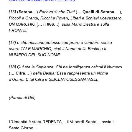
[16]
(
Satana…
)
Faceva sì che Tutti
(
… Quelli di Satana…
)
,
Piccoli e Grandi, Ricchi e Poveri, Liberi e Schiavi ricevessero
UN MARCHIO
(
… il 666…
)
sulla Mano Destra e sulla
FRONTE;
[17] e che nessuno potesse comprare o vendere senza
avere TALE MARCHIO, cioè il Nome della Bestia o IL
NUMERO DEL SUO NOME.
[18] Qui sta la Sapienza. Chi ha Intelligenza calcoli il Numero
(
… Cifra…
)
della Bestia: Essa rappresenta un Nome
d’Uomo. E tal Cifra è SEICENTOSESSANTASEI.
(Parola di Dio)
L’Umanità è stata REDENTA… il Venerdì Santo… ossia il
Sesto Giorno…