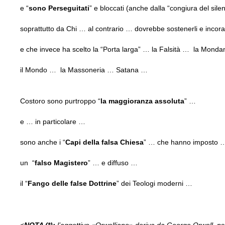
e “
sono Perseguitati
” e bloccati (anche dalla “congiura del sile
soprattutto da Chi … al contrario … dovrebbe sostenerli e incora
e che invece ha scelto la “Porta larga” … la Falsità … la Mond
il Mondo … la Massoneria … Satana …
Costoro sono purtroppo “
la maggioranza assoluta
” …
e … in particolare …
sono anche i “
Capi della falsa Chiesa
” … che hanno imposto 
un “
falso Magistero
” … e diffuso …
il “
Fango delle false Dottrine
” dei Teologi moderni …
<
NOTA (*):
l’aggettivo «Orwelliano» deriva da George Orwell, pse