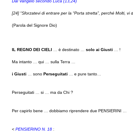
Dal Vangelo secondo Luca (13,24)
[24] “Sforzatevi di entrare per la “Porta stretta”, perché Molt
(Parola del Signore Dio)
IL REGNO DEI CIELI
… è destinato …
solo ai Giusti
… !
Ma intanto … qui … sulla Terra …
i Giusti
… sono
Perseguitati
… e pure tanto…
Perseguitati … si … ma da Chi ?
Per capirlo bene … dobbiamo riprendere due PENSIERINI …
<
PENSIERINO N. 18
: