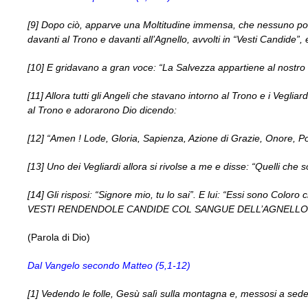
[9] Dopo ciò, apparve una Moltitudine immensa, che nessuno pote
davanti al Trono e davanti all’Agnello, avvolti in “Vesti Candide”
[10] E gridavano a gran voce: “La Salvezza appartiene al nostro 
[11] Allora tutti gli Angeli che stavano intorno al Trono e i Vegli
al Trono e adorarono Dio dicendo:
[12] “Amen ! Lode, Gloria, Sapienza, Azione di Grazie, Onore, Po
[13] Uno dei Vegliardi allora si rivolse a me e disse: “Quelli che
[14] Gli risposi: “Signore mio, tu lo sai”. E lui: “Essi sono Co
VESTI RENDENDOLE CANDIDE COL SANGUE DELL’AGNELLO
(Parola di Dio)
Dal Vangelo secondo Matteo (5,1-12)
[1] Vedendo le folle, Gesù salì sulla montagna e, messosi a seder