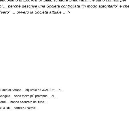
”… perchè descrive una Società controllata “in modo autoritario” e c
 “vero” … ovvero la Società attuale …
>
le Idee di Satana… equivale a GUARIRE… e...
 Vangelo… sono molto più profonde… di...
erni … hanno oscurato del tutto...
 Giusti … fortifica i Nemici...