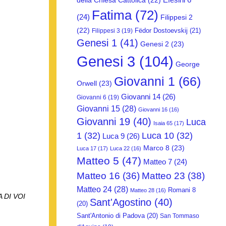
della Chiesa Cattolica
(22)
Fatima
(72)
(24)
Filippesi 2
(22)
Fëdor Dostoevskij
(21)
Filippesi 3
(19)
Genesi 1
(41)
Genesi 2
(23)
Genesi 3
(104)
George
Giovanni 1
(66)
Orwell
(23)
Giovanni 14
(26)
Giovanni 6
(19)
Giovanni 15
(28)
Giovanni 16
(16)
Giovanni 19
(40)
Luca
Isaia 65
(17)
1
(32)
Luca 10
(32)
Luca 9
(26)
Marco 8
(23)
Luca 17
(17)
Luca 22
(16)
Matteo 5
(47)
Matteo 7
(24)
Matteo 16
(36)
Matteo 23
(38)
Matteo 24
(28)
Romani 8
Matteo 28
(16)
A DI VOI
Sant'Agostino
(40)
(20)
Sant'Antonio di Padova
(20)
San Tommaso