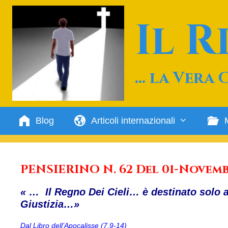
Vai
al
Il 
contenuto
… la Vera 
Blog
Articoli internazionali
PENSIERINO N. 62 Del 01-Novemb
« … Il Regno Dei Cieli… è destinato solo a
Giustizia…»
Dal Libro dell’Apocalisse (7,9-14)