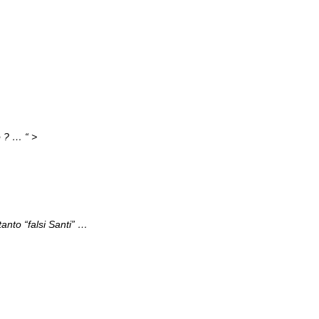
o ? … “ >
nto “falsi Santi” …