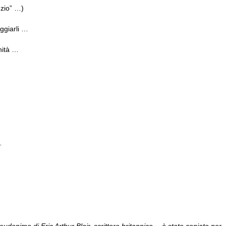
nzio” …)
ggiarli …
anità …
…
udonimo di Eric Arthur Blair, scrittore britannico… è stato coniato per