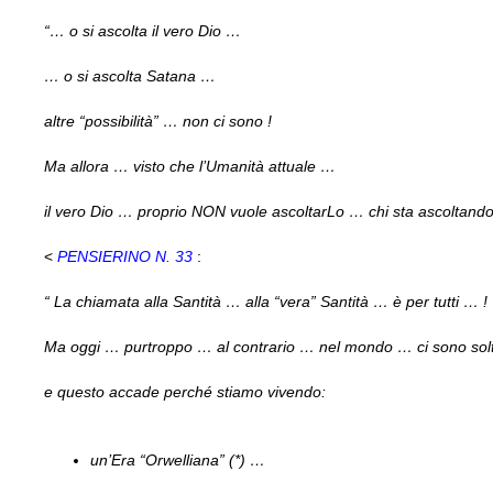
“… o si ascolta il vero Dio …
… o si ascolta Satana …
altre “possibilità” … non ci sono !
Ma allora … visto che l’Umanità attuale …
il vero Dio … proprio NON vuole ascoltarLo … chi sta ascoltand
<
PENSIERINO N. 33
:
“ La chiamata alla Santità … alla “vera” Santità … è per tutti … !
Ma oggi … purtroppo … al contrario … nel mondo … ci sono solta
e questo accade perché stiamo vivendo:
un’Era “Orwelliana” (*) …