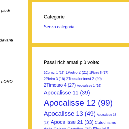
 piedi
Categorie
Senza categoria
 davanti
Passi richiamati più volte:
1Pietro 2
(21)
1Corinzi 1
(16)
1Pietro 5
(17)
2Tessalonicesi 2
(20)
2Pietro 3
(18)
LE LORO
2Timoteo 4
(27)
Apocalisse 1
(16)
Apocalisse 11
(39)
Apocalisse 12
(99)
Apocalisse 13
(49)
Apocalisse 16
Apocalisse 21
(33)
Catechismo
(16)
Efesini 6