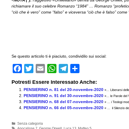
richiamare il suo celebre Romanzo “1984” … Romanzo “profetico
“ciò che è vero” come “falso” e viceversa “ciò che è falso” come
Se questo articolo ti è piaciuto, condividilo sui social:
F
T
E
W
T
C
a
wi
m
h
el
o
Potresti Essere Interessato Anche:
c
tt
ail
at
e
n
PENSIERINO n. 81 del 20-novembre-2020
«… Liberarsi del
e
er
s
gr
di
PENSIERINO n. 91 del 30-novembre-2020
«… le Parole del
PENSIERINO n. 68 del 07-novembre-2020
b
A
a
vi
« … i Teologi mod
PENSIERINO n. 66 del 05-novembre-2020
« … il Silenzio dei
o
p
m
di
o
p
Categorie
Senza categoria
Tag
Apocalisse 7
,
George Orwell
,
Luca 13
,
Matteo 5