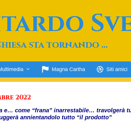
Ritardo Sv
Chiesa sta tornando …
Multimedia
Magna Cartha
Siti amici
mbre 2022
a e… come “frana” inarrestabile… travolgerà tu
truggerà annientandolo tutto “il prodotto”