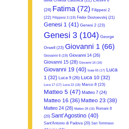
della Chiesa Cattolica
(22)
Fatima
(72)
(24)
Filippesi 2
(22)
Fëdor Dostoevskij
(21)
Filippesi 3
(19)
Genesi 1
(41)
Genesi 2
(23)
Genesi 3
(104)
George
Giovanni 1
(66)
Orwell
(23)
Giovanni 14
(26)
Giovanni 6
(19)
Giovanni 15
(28)
Giovanni 16
(16)
Giovanni 19
(40)
Luca
Isaia 65
(17)
1
(32)
Luca 10
(32)
Luca 9
(26)
Marco 8
(23)
Luca 17
(17)
Luca 22
(16)
Matteo 5
(47)
Matteo 7
(24)
Matteo 16
(36)
Matteo 23
(38)
Matteo 24
(28)
Romani 8
Matteo 28
(16)
Sant'Agostino
(40)
(20)
Sant'Antonio di Padova
(20)
San Tommaso