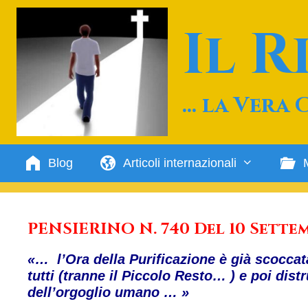
Vai
al
Il 
contenuto
… la Vera 
Blog
Articoli internazionali
PENSIERINO N. 740 Del 10 Sette
«… l’Ora della Purificazione è già scoccat
tutti (tranne il Piccolo Resto… ) e poi dis
dell’orgoglio umano … »