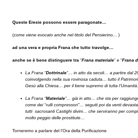
Queste Eresie possono essere paragonate…
(
come viene evocato anche nel titolo del Pensierino…
)
ad una vera e propria Frana che tutto travolge…
anche se è bene distinguere tra
“
Frana materiale
” e “
Frana d
La Frana “
Dottrinale
”… in atto da secoli… a partire dal
coinvolgendo nella sua rovinosa caduta… tutto il Patrimo
Gesù alla Chiesa… per il bene supremo di tutta l’Umanit
La Frana “
Materiale
”… già in atto… che sta per raggiung
come dei “rulli compressori”… seguiti poi da venti dev
tutti sacrosanti Castighi divini… che serviranno per compi
molto peggio delle prostitute…
Torneremo a parlare del l’Ora della Purificazione