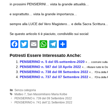
in prossimi PENSIERINI… vista la grande attualità…
e soprattutto… vista la grande importanza…
sempre alla LUCE del Vero Magistero… e della Sacra Scrittura
Se questo articolo ti è piaciuto, condividilo sui social:
F
T
E
W
T
C
a
wi
m
h
el
o
Potresti Essere Interessato Anche:
c
tt
ail
at
e
n
PENSIERINO n. 5 del 05-settembre-2020
« … costruire sulla
e
er
s
gr
di
PENSIERINO n. 587 del 10 Aprile 2022
«… rifiutare tutte le 
PENSIERINO n. 738 del 08 Settembre 2022
b
A
a
vi
«… l’Ora della 
PENSIERINO n. 737 del 07 Settembre 2022
«… l’Ora della 
o
p
m
di
o
p
Categorie
Senza categoria
Tag
Matteo 7
,
San Massimiliano Maria Kolbe
k
PENSIERINO n. 739 del 09 Settembre 2022
PENSIERINO n. 741 dell’11 Settembre 2022