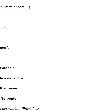
 si tratta ancora…
)
a che…
alismo”…
 Satana?
tica della Vita…
altre Eresie…
 Serpente:
e più svariate “Eresie”…>