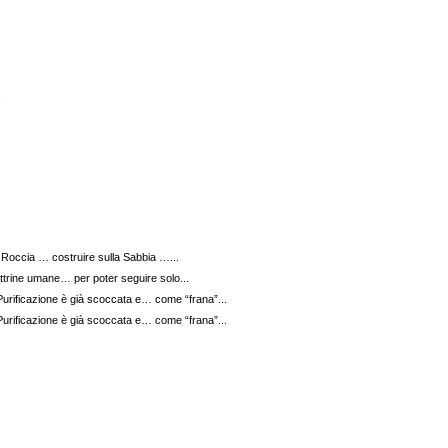
…
 Roccia … costruire sulla Sabbia …...
Dottrine umane… per poter seguire solo...
Purificazione è già scoccata e… come “frana”...
Purificazione è già scoccata e… come “frana”...