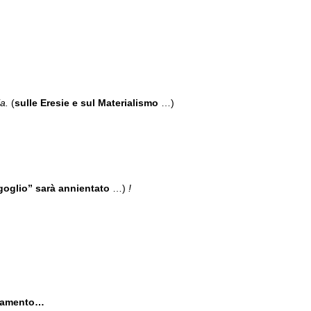
ia.
(
sulle Eresie e sul Materialismo
…)
rgoglio” sarà annientato
…)
!
…
ovamento…