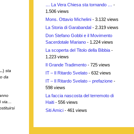
… La Vera Chiesa sta tornando …
-
1.506 views
Mons. Ottavio Michelini
- 3.132 views
La Storia di Garabandal
- 2.319 views
Don Stefano Gobbi e il Movimento
Sacerdotale Mariano
- 1.224 views
La scoperta del Titolo della Bibbia
-
1.223 views
Il Grande Tradimento
- 725 views
e…
)
sta
IT – Il Ritardo Svelato
- 632 views
to da
IT – Il Ritardo Svelato – prefazione
-
598 views
La faccia nascosta del terremoto di
ranno
ì via…
Haiti
- 556 views
tituirsi
Siti Amici
- 461 views