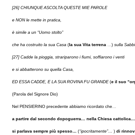
[26] CHIUNQUE ASCOLTA QUESTE MIE PAROLE
e NON le mette in pratica,
è simile a un “Uomo stolto”
che ha costruito la sua Casa
(
la sua Vita terrena
…)
sulla Sabb
[27] Cadde la pioggia, strariparono i fiumi, soffiarono i venti
e si abbatterono su quella Casa,
ED ESSA CADDE, E LA SUA ROVINA FU GRANDE
(
e il suo “o
(Parola del Signore Dio)
Nel PENSIERINO precedente abbiamo ricordato che…
a partire dal secondo dopoguerra… nella Chiesa cattolica
si parlava sempre più spesso…
(
“ipocritamente”…
)
di rinn