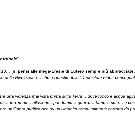
ottrinale
”:
 2013…
(
si pensi alle mega-Eresie di Lutero sempre più abbracciat
nio della Rivelazione… che è l’inestimabile “Depositum Fidei” consegna
à…
ere una violenza mai vista prima sulla Terra… dove fuoco e acqua agi
astanti… terremoti… alluvioni… pandemie… guerre… fame… sete… e cos
ere un’Opera purificatrice su un’Umanità ormai talmente corrotta da pros