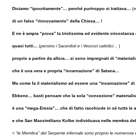
Diciamo “ipocritamente”… perché purtroppo si trattava…
(
e
di un falso “rinnovamento” della Chiesa… !
E ne è ampia “prova” la tristissima ed evidente circostanz
quasi tutti…
(
persino i Sacerdoti e i Vescovi cattolici…
)
proprio a partire da allora… si sono impregnati di “materi
che è una vera e propria “incarnazione” di Satana…
Ma come fa il materialismo ad essere una “incarnazione” di
Ebbene… basti pensare che la sola “concezione” materialis
è una “mega-Eresia”… che di fatto racchiude in sé tutte le 
e che San Massimiliano Kolbe individuava nelle membra del
< “le Membra” del Serpente infernale sono proprio le numerose 