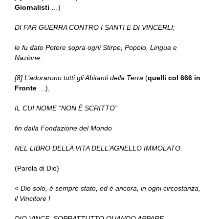
Giornalisti
…)
DI FAR GUERRA CONTRO I SANTI E DI VINCERLI;
le fu dato Potere sopra ogni Stirpe, Popolo, Lingua e
Nazione.
[8] L’adorarono tutti gli Abitanti della Terra
(
quelli col 666 in
Fronte
…),
IL CUI NOME “NON È SCRITTO”
fin dalla Fondazione del Mondo
NEL LIBRO DELLA VITA DELL’AGNELLO IMMOLATO.
(Parola di Dio)
< Dio solo, è sempre stato, ed è ancora, in ogni circostanza,
il Vincitore !
DIO VINCE, SOPRATTUTTO QUANDO APPARE