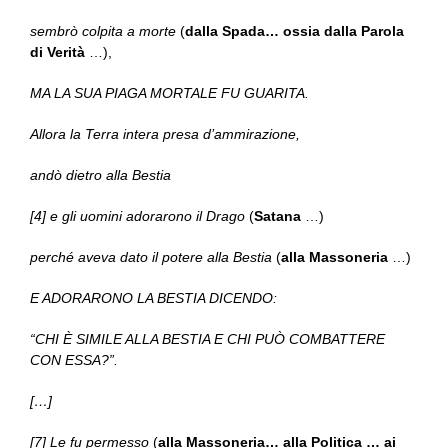
sembrò colpita a morte
(
dalla Spada… ossia dalla Parola
di Verità
…),
MA LA SUA PIAGA MORTALE FU GUARITA.
Allora la Terra intera presa d’ammirazione,
andò dietro alla Bestia
[4] e gli uomini adorarono il Drago
(
Satana
…)
perché aveva dato il potere alla Bestia
(
alla Massoneria
…)
E ADORARONO LA BESTIA DICENDO:
“CHI È SIMILE ALLA BESTIA E CHI PUÒ COMBATTERE
CON ESSA?”.
[…]
[7] Le fu permesso
(
alla Massoneria… alla Politica … ai