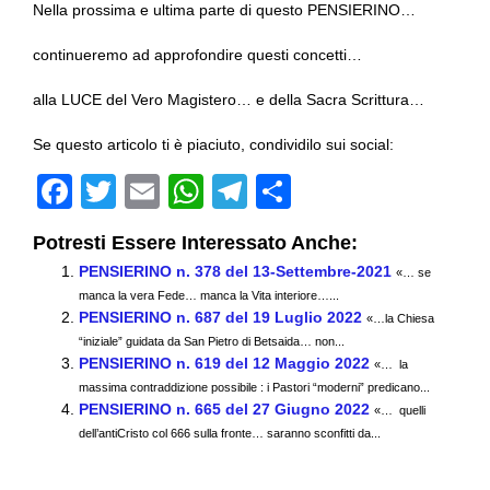
Nella prossima e ultima parte di questo PENSIERINO…
continueremo ad approfondire questi concetti…
alla LUCE del Vero Magistero… e della Sacra Scrittura…
Se questo articolo ti è piaciuto, condividilo sui social:
F
T
E
W
T
C
a
wi
m
h
el
o
Potresti Essere Interessato Anche:
c
tt
ail
at
e
n
PENSIERINO n. 378 del 13-Settembre-2021
«… se
e
er
s
gr
di
manca la vera Fede… manca la Vita interiore…...
PENSIERINO n. 687 del 19 Luglio 2022
b
A
a
vi
«…la Chiesa
“iniziale” guidata da San Pietro di Betsaida… non...
o
p
m
di
PENSIERINO n. 619 del 12 Maggio 2022
«… la
massima contraddizione possibile : i Pastori “moderni” predicano...
o
p
PENSIERINO n. 665 del 27 Giugno 2022
«… quelli
k
dell’antiCristo col 666 sulla fronte… saranno sconfitti da...