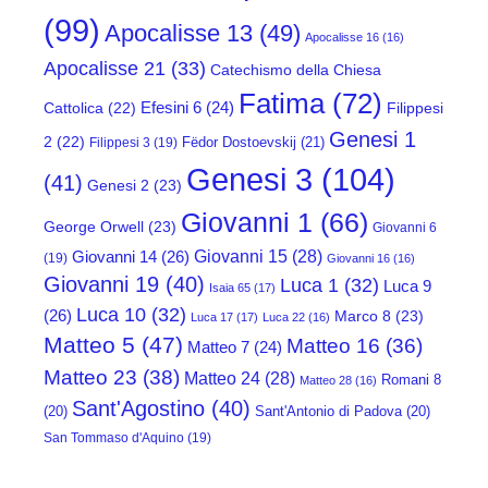
(99)
Apocalisse 13
(49)
Apocalisse 16
(16)
Apocalisse 21
(33)
Catechismo della Chiesa
Fatima
(72)
Efesini 6
(24)
Cattolica
(22)
Filippesi
Genesi 1
2
(22)
Fëdor Dostoevskij
(21)
Filippesi 3
(19)
Genesi 3
(104)
(41)
Genesi 2
(23)
Giovanni 1
(66)
George Orwell
(23)
Giovanni 6
Giovanni 15
(28)
Giovanni 14
(26)
(19)
Giovanni 16
(16)
Giovanni 19
(40)
Luca 1
(32)
Luca 9
Isaia 65
(17)
Luca 10
(32)
(26)
Marco 8
(23)
Luca 17
(17)
Luca 22
(16)
Matteo 5
(47)
Matteo 16
(36)
Matteo 7
(24)
Matteo 23
(38)
Matteo 24
(28)
Romani 8
Matteo 28
(16)
Sant'Agostino
(40)
(20)
Sant'Antonio di Padova
(20)
San Tommaso d'Aquino
(19)