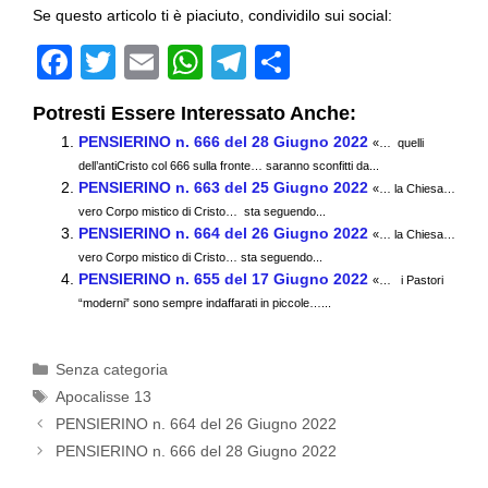
Se questo articolo ti è piaciuto, condividilo sui social:
F
T
E
W
T
C
a
wi
m
h
el
o
Potresti Essere Interessato Anche:
c
tt
ail
at
e
n
PENSIERINO n. 666 del 28 Giugno 2022
«… quelli
e
er
s
gr
di
dell’antiCristo col 666 sulla fronte… saranno sconfitti da...
PENSIERINO n. 663 del 25 Giugno 2022
b
A
a
vi
«… la Chiesa…
vero Corpo mistico di Cristo… sta seguendo...
o
p
m
di
PENSIERINO n. 664 del 26 Giugno 2022
«… la Chiesa…
vero Corpo mistico di Cristo… sta seguendo...
o
p
PENSIERINO n. 655 del 17 Giugno 2022
«… i Pastori
k
“moderni” sono sempre indaffarati in piccole…...
Categorie
Senza categoria
Tag
Apocalisse 13
PENSIERINO n. 664 del 26 Giugno 2022
PENSIERINO n. 666 del 28 Giugno 2022