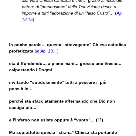
alla vera Chiesa Cattolica e che… grazie al micidiale
potere di “persuasione” della Televisione riesce a
imporre a tutti l’adorazione di un “falso Cristo”…
(
Ap.
13,15
)
In poche parole… questa “stravagante” Chiesa cattolica
profetizzata
(
in Ap. 13…
)
sta diffondendo… a piene mani… grossolane Eresie…
calpestando i Dogmi…
invitando “subdolamente” tutti a peccare il più
possibile…
perché sta sfacciatamente affermando che Dio non
castiga più…
e l’Inferno non esiste oppure è “vuoto”… (!?)
Ma soprattutto questa “strana” Chiesa sta portando