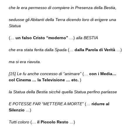
che le era permesso di compiere in Presenza della Bestia,
sedusse gli Abitanti della Terra dicendo loro di erigere una
Statua
(…
un falso Cristo “moderno”
…)
alla BESTIA
che era stata ferita dalla Spada
(…
dalla Parola di Verità
…)
ma si era riavuta.
[15] Le fu anche concesso di “animare”
(…
con i Media…
col Cinema … la Televisione … etc.
)
la Statua della Bestia sicché quella Statua perfino parlasse
E POTESSE FAR “METTERE A MORTE”
(…
ridurre al
Silenzio
…)
Tutti coloro
(…
il Piccolo Resto
…)