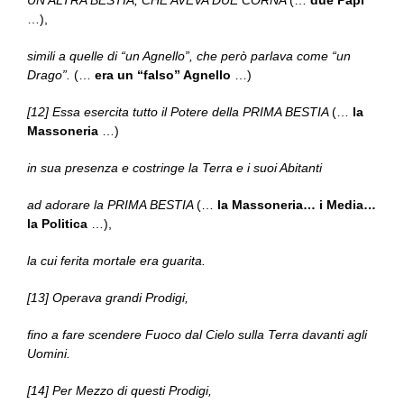
UN’ALTRA BESTIA, CHE AVEVA DUE CORNA
(…
due Papi
…),
simili a quelle di “un Agnello”, che però parlava come “un
Drago”.
(…
era un “falso” Agnello
…)
[12] Essa esercita tutto il Potere della PRIMA BESTIA
(…
la
Massoneria
…)
in sua presenza e costringe la Terra e i suoi Abitanti
ad adorare la PRIMA BESTIA
(…
la Massoneria… i Media…
la Politica
…),
la cui ferita mortale era guarita.
[13] Operava grandi Prodigi,
fino a fare scendere Fuoco dal Cielo sulla Terra davanti agli
Uomini.
[14] Per Mezzo di questi Prodigi,