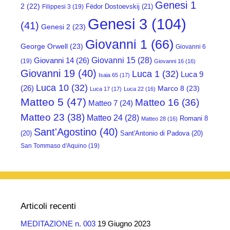
Genesi 1
2
(22)
Fëdor Dostoevskij
(21)
Filippesi 3
(19)
Genesi 3
(104)
(41)
Genesi 2
(23)
Giovanni 1
(66)
George Orwell
(23)
Giovanni 6
Giovanni 15
(28)
Giovanni 14
(26)
(19)
Giovanni 16
(16)
Giovanni 19
(40)
Luca 1
(32)
Luca 9
Isaia 65
(17)
Luca 10
(32)
(26)
Marco 8
(23)
Luca 17
(17)
Luca 22
(16)
Matteo 5
(47)
Matteo 16
(36)
Matteo 7
(24)
Matteo 23
(38)
Matteo 24
(28)
Romani 8
Matteo 28
(16)
Sant'Agostino
(40)
(20)
Sant'Antonio di Padova
(20)
San Tommaso d'Aquino
(19)
Articoli recenti
MEDITAZIONE n. 003
19 Giugno 2023