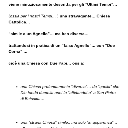
viene minuziosamente descritta per gli ”Ultimi Tempi”…
(
ossia per i nostri Tempi…
)
una stravagante… Chiesa
Cattolica…
“simile a un Agnello”… ma ben diversa…
trattandosi in pratica di un “falso Agnello”… con “Due
Corna” …
cioè una Chiesa con Due Papi… ossia
:
una Chiesa profondamente “diversa”… da “quella” che
Dio fondò duemila anni fa “affidandoLa” a San Pietro
di Betsaida…
una “strana Chiesa” simile.. ma solo “in apparenza”…