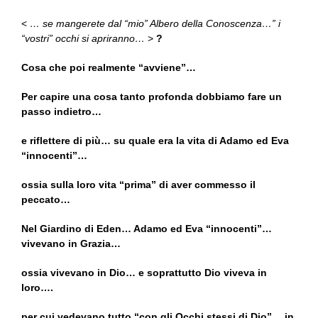
<
… se mangerete dal “mio” Albero della Conoscenza…” i
“vostri” occhi si apriranno…
>
?
Cosa che poi realmente “avviene”…
Per capire una cosa tanto profonda dobbiamo fare un
passo indietro…
e riflettere di più… su quale era la vita di Adamo ed Eva
“innocenti”…
ossia sulla loro vita “prima” di aver commesso il
peccato…
Nel Giardino di Eden… Adamo ed Eva “innocenti”…
vivevano in Grazia…
ossia vivevano in Dio… e soprattutto Dio viveva in
loro….
per cui vedevano tutto “con gli Occhi stessi di Dio”… in