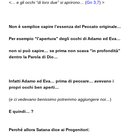
<… e gli occhi “di loro due” si aprirono…
(
Gn 3,7
)
>
Non è semplice capire l’essenza del Peccato originale…
Per esempio “l’apertura” degli occhi di Adamo ed Eva…
non si può capire… se prima non scava “in profondità”
dentro la Parola di Dio…
Infatti Adamo ed Eva… prima di peccare… avevano i
propri occhi ben aperti…
(
e ci vedevano benissimo potremmo aggiungere noi…
)
E quindi… ?
Perché allora Satana dice ai Progenitori: