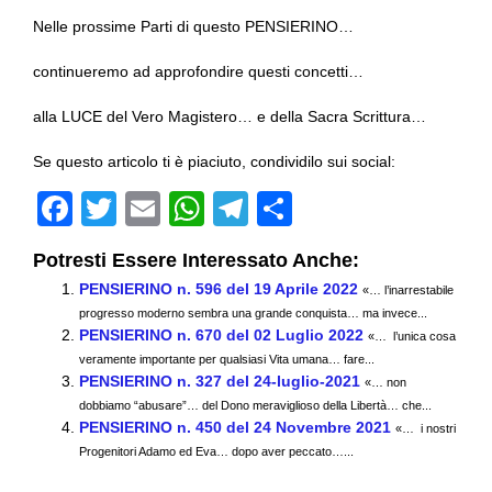
Nelle prossime Parti di questo PENSIERINO…
continueremo ad approfondire questi concetti…
alla LUCE del Vero Magistero… e della Sacra Scrittura…
Se questo articolo ti è piaciuto, condividilo sui social:
F
T
E
W
T
C
a
wi
m
h
el
o
Potresti Essere Interessato Anche:
c
tt
ail
at
e
n
PENSIERINO n. 596 del 19 Aprile 2022
«… l’inarrestabile
e
er
s
gr
di
progresso moderno sembra una grande conquista… ma invece...
PENSIERINO n. 670 del 02 Luglio 2022
b
A
a
vi
«… l’unica cosa
veramente importante per qualsiasi Vita umana… fare...
o
p
m
di
PENSIERINO n. 327 del 24-luglio-2021
«… non
dobbiamo “abusare”… del Dono meraviglioso della Libertà… che...
o
p
PENSIERINO n. 450 del 24 Novembre 2021
«… i nostri
k
Progenitori Adamo ed Eva… dopo aver peccato…...