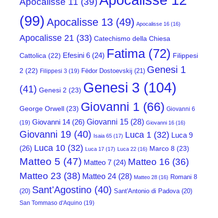
Apocalisse 12
Apocalisse 11
(39)
(99)
Apocalisse 13
(49)
Apocalisse 16
(16)
Apocalisse 21
(33)
Catechismo della Chiesa
Fatima
(72)
Efesini 6
(24)
Cattolica
(22)
Filippesi
Genesi 1
2
(22)
Fëdor Dostoevskij
(21)
Filippesi 3
(19)
Genesi 3
(104)
(41)
Genesi 2
(23)
Giovanni 1
(66)
George Orwell
(23)
Giovanni 6
Giovanni 15
(28)
Giovanni 14
(26)
(19)
Giovanni 16
(16)
Giovanni 19
(40)
Luca 1
(32)
Luca 9
Isaia 65
(17)
Luca 10
(32)
(26)
Marco 8
(23)
Luca 17
(17)
Luca 22
(16)
Matteo 5
(47)
Matteo 16
(36)
Matteo 7
(24)
Matteo 23
(38)
Matteo 24
(28)
Romani 8
Matteo 28
(16)
Sant'Agostino
(40)
(20)
Sant'Antonio di Padova
(20)
San Tommaso d'Aquino
(19)