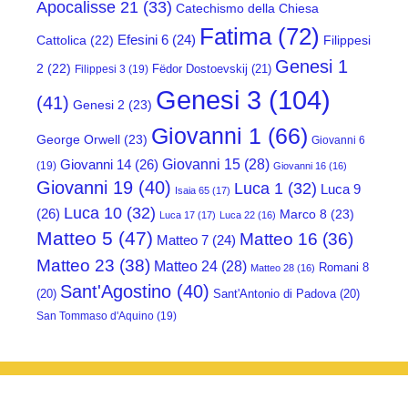
Apocalisse 21
(33)
Catechismo della Chiesa
Fatima
(72)
Efesini 6
(24)
Cattolica
(22)
Filippesi
Genesi 1
2
(22)
Fëdor Dostoevskij
(21)
Filippesi 3
(19)
Genesi 3
(104)
(41)
Genesi 2
(23)
Giovanni 1
(66)
George Orwell
(23)
Giovanni 6
Giovanni 15
(28)
Giovanni 14
(26)
(19)
Giovanni 16
(16)
Giovanni 19
(40)
Luca 1
(32)
Luca 9
Isaia 65
(17)
Luca 10
(32)
(26)
Marco 8
(23)
Luca 17
(17)
Luca 22
(16)
Matteo 5
(47)
Matteo 16
(36)
Matteo 7
(24)
Matteo 23
(38)
Matteo 24
(28)
Romani 8
Matteo 28
(16)
Sant'Agostino
(40)
(20)
Sant'Antonio di Padova
(20)
San Tommaso d'Aquino
(19)