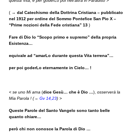
questa Vita, e per goderLo poi nell’altra in Paradiso >
( →
dal Catechismo della Dottrina Cristiana – pubblicato
nel 1912 per ordine del Sommo Pontefice San Pio X –
“Prime nozioni della Fede cristiana” 13
)
Fare di Dio lo “Scopo primo e supremo” della propria
Esistenza…
equivale ad “amarLo durante questa Vita terrena”…
per poi goderLo eternamente in Cielo… !
< se uno Mi ama
(
dice Gesù… che è Dio
…
),
osserverà la
Mia Parola ! (
→
Gv 14,23
) >
Queste Parole del Santo Vangelo sono tanto belle
quanto chiare…
però chi non conosce la Parola di Dio …