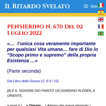
Vai
Il Ritardo Svelato
Menu
al
contenuto
PENSIERINO N. 670 Del 02
Luglio 2022
«… l’unica cosa veramente importante
per qualsiasi Vita umana… fare di Dio lo
“Scopo primo e supremo” della propria
Esistenza …»
(Parte seconda)
Dal Libro della Genesi (2, 8-9 / 15)
[8] E IL SIGNORE DIO PIANTÒ UN GIARDINO IN EDEN, A
ORIENTE,
e pose lì
(…
a Oriente
…)
Adamo che aveva plasmato
(…