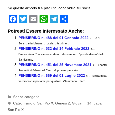
Se questo articolo ti è piaciuto, condividilo sui social:
F
T
E
W
T
C
a
wi
m
h
el
o
Potresti Essere Interessato Anche:
c
tt
ail
at
e
n
PENSIERINO n. 488 del 01 Gennaio 2022
«… e fu
e
er
s
gr
di
Sera… e fu Mattina… ossia… le prime...
PENSIERINO n. 532 del 14 Febbraio 2022
b
A
a
vi
«…
l’Immacolata Concezione è stata… da sempre… “pre-destinata” dalla
o
p
m
di
Santissima...
PENSIERINO n. 451 del 25 Novembre 2021
«… i nostri
o
p
Progenitori Adamo ed Eva… dopo aver peccato…...
k
PENSIERINO n. 669 del 01 Luglio 2022
«… l’unica cosa
veramente importante per qualsiasi Vita umana… fare...
Categorie
Senza categoria
Tag
Catechismo di San Pio X
,
Genesi 2
,
Giovanni 14
,
papa
San Pio X