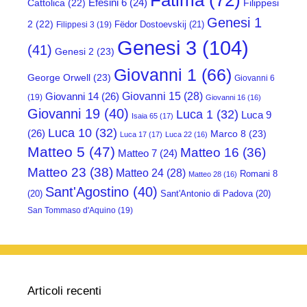
Fatima
(72)
Efesini 6
(24)
Cattolica
(22)
Filippesi
Genesi 1
2
(22)
Fëdor Dostoevskij
(21)
Filippesi 3
(19)
Genesi 3
(104)
(41)
Genesi 2
(23)
Giovanni 1
(66)
George Orwell
(23)
Giovanni 6
Giovanni 15
(28)
Giovanni 14
(26)
(19)
Giovanni 16
(16)
Giovanni 19
(40)
Luca 1
(32)
Luca 9
Isaia 65
(17)
Luca 10
(32)
(26)
Marco 8
(23)
Luca 17
(17)
Luca 22
(16)
Matteo 5
(47)
Matteo 16
(36)
Matteo 7
(24)
Matteo 23
(38)
Matteo 24
(28)
Romani 8
Matteo 28
(16)
Sant'Agostino
(40)
(20)
Sant'Antonio di Padova
(20)
San Tommaso d'Aquino
(19)
Articoli recenti