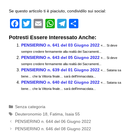
Se questo articolo ti è piaciuto, condividilo sui social:
F
T
E
W
T
C
a
wi
m
h
el
o
Potresti Essere Interessato Anche:
c
tt
ail
at
e
n
PENSIERINO n. 641 del 03 Giugno 2022
«… Si deve
e
er
s
gr
di
sempre credere fermamente alla realtà dei Sacramenti...
PENSIERINO n. 643 del 05 Giugno 2022
b
A
a
vi
«… Si deve
sempre credere fermamente alla realtà dei Sacramenti...
o
p
m
di
PENSIERINO n. 639 del 01 Giugno 2022
«… Satana sa
bene… che la Vittoria finale… sarà dell’Immacolata...
o
p
PENSIERINO n. 640 del 02 Giugno 2022
«… Satana sa
k
bene… che la Vittoria finale… sarà dell’Immacolata...
Categorie
Senza categoria
Tag
Deuteronomio 18
,
Fatima
,
Isaia 55
PENSIERINO n. 644 del 06 Giugno 2022
PENSIERINO n. 646 del 08 Giugno 2022