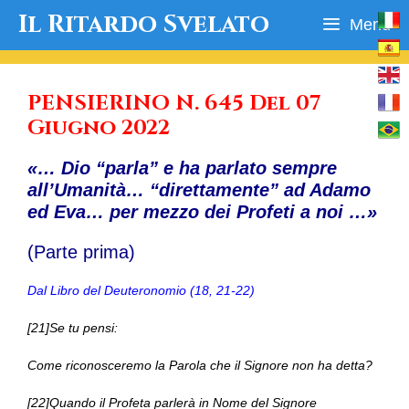
Vai
Il Ritardo Svelato
Menu
al
contenuto
PENSIERINO N. 645 Del 07
Giugno 2022
«… Dio “parla” e ha parlato sempre
all’Umanità… “direttamente” ad Adamo
ed Eva… per mezzo dei Profeti a noi …»
(Parte prima)
Dal Libro del Deuteronomio (18, 21-22)
[21]Se tu pensi:
Come riconosceremo la Parola che il Signore non ha detta?
[22]Quando il Profeta parlerà in Nome del Signore