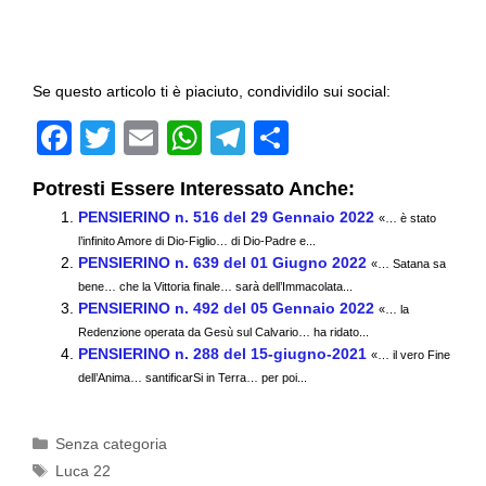
Se questo articolo ti è piaciuto, condividilo sui social:
F
T
E
W
T
C
a
wi
m
h
el
o
Potresti Essere Interessato Anche:
c
tt
ail
at
e
n
PENSIERINO n. 516 del 29 Gennaio 2022
«… è stato
e
er
s
gr
di
l’infinito Amore di Dio-Figlio… di Dio-Padre e...
PENSIERINO n. 639 del 01 Giugno 2022
b
A
a
vi
«… Satana sa
bene… che la Vittoria finale… sarà dell’Immacolata...
o
p
m
di
PENSIERINO n. 492 del 05 Gennaio 2022
«… la
Redenzione operata da Gesù sul Calvario… ha ridato...
o
p
PENSIERINO n. 288 del 15-giugno-2021
«… il vero Fine
k
dell’Anima… santificarSi in Terra… per poi...
Categorie
Senza categoria
Tag
Luca 22