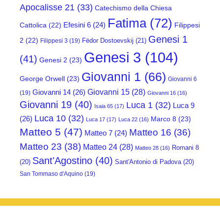
Apocalisse 21
(33)
Catechismo della Chiesa
Fatima
(72)
Efesini 6
(24)
Cattolica
(22)
Filippesi
Genesi 1
2
(22)
Fëdor Dostoevskij
(21)
Filippesi 3
(19)
Genesi 3
(104)
(41)
Genesi 2
(23)
Giovanni 1
(66)
George Orwell
(23)
Giovanni 6
Giovanni 15
(28)
Giovanni 14
(26)
(19)
Giovanni 16
(16)
Giovanni 19
(40)
Luca 1
(32)
Luca 9
Isaia 65
(17)
Luca 10
(32)
(26)
Marco 8
(23)
Luca 17
(17)
Luca 22
(16)
Matteo 5
(47)
Matteo 16
(36)
Matteo 7
(24)
Matteo 23
(38)
Matteo 24
(28)
Romani 8
Matteo 28
(16)
Sant'Agostino
(40)
(20)
Sant'Antonio di Padova
(20)
San Tommaso d'Aquino
(19)