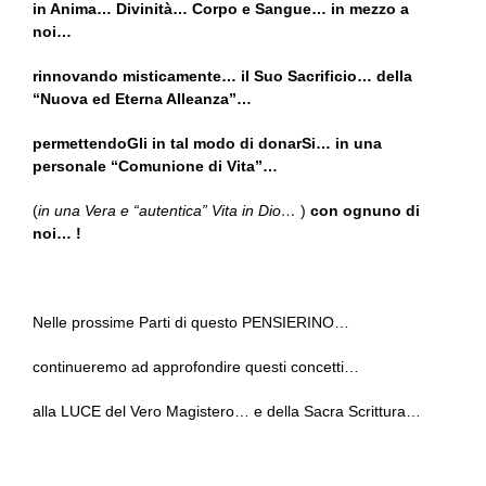
in Anima… Divinità… Corpo e Sangue… in mezzo a
noi…
rinnovando misticamente… il Suo Sacrificio… della
“Nuova ed Eterna Alleanza”…
permettendoGli in tal modo di donarSi… in una
personale “Comunione di Vita”…
(
in una Vera e “autentica” Vita in Dio…
)
con ognuno di
noi… !
Nelle prossime Parti di questo PENSIERINO…
continueremo ad approfondire questi concetti…
alla LUCE del Vero Magistero… e della Sacra Scrittura…