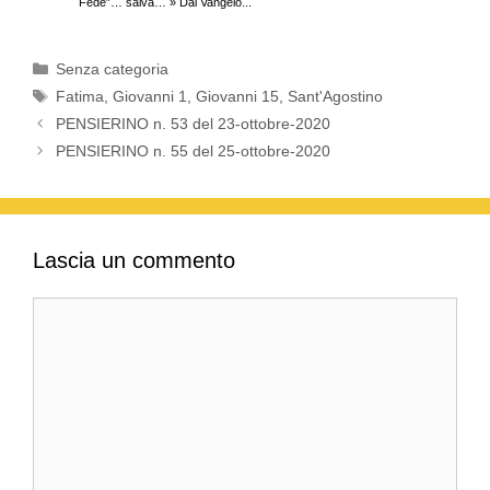
k
Fede”… salva… » Dal Vangelo...
Categorie
Senza categoria
Tag
Fatima
,
Giovanni 1
,
Giovanni 15
,
Sant'Agostino
PENSIERINO n. 53 del 23-ottobre-2020
PENSIERINO n. 55 del 25-ottobre-2020
Lascia un commento
Commento