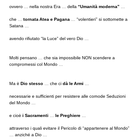
ovvero … nella nostra Era … della
“Umanità moderna”
…
che …
tornata Atea e Pagana
… “volentieri” si sottomette a
Satana …
avendo rifiutato “la Luce” del vero Dio …
Molti pensano … che sia impossibile NON scendere a
compromessi col Mondo …
Ma è
Dio stesso
… che ci
dà le Armi
…
necessarie e sufficienti per resistere alle comode Seduzioni
del Mondo …
e cioè
i Sacramenti
…
le Preghiere
…
attraverso i quali evitare il Pericolo di “appartenere al Mondo”
… anziché a Dio …