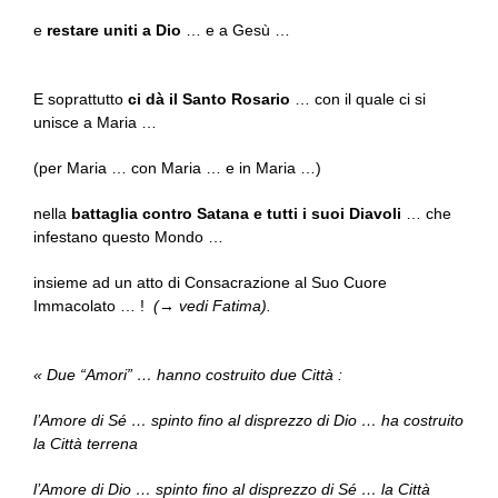
e
restare uniti a Dio
… e a Gesù …
E soprattutto
ci dà il Santo Rosario
… con il quale ci si
unisce a Maria …
(per Maria … con Maria … e in Maria …)
nella
battaglia contro Satana e tutti i suoi Diavoli
… che
infestano questo Mondo …
insieme ad un atto di Consacrazione al Suo Cuore
Immacolato … !
(→ vedi Fatima).
« Due “Amori” … hanno costruito due Città :
l’Amore di Sé … spinto fino al disprezzo di Dio … ha costruito
la Città terrena
l’Amore di Dio … spinto fino al disprezzo di Sé … la Città