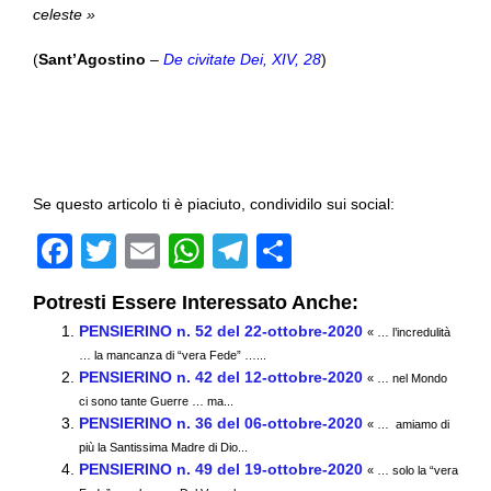
celeste »
(
Sant’Agostino
–
De civitate Dei, XIV, 28
)
Se questo articolo ti è piaciuto, condividilo sui social:
F
T
E
W
T
C
a
wi
m
h
el
o
Potresti Essere Interessato Anche:
c
tt
ail
at
e
n
PENSIERINO n. 52 del 22-ottobre-2020
« … l’incredulità
e
er
s
gr
di
… la mancanza di “vera Fede” …...
PENSIERINO n. 42 del 12-ottobre-2020
b
A
a
vi
« … nel Mondo
ci sono tante Guerre … ma...
o
p
m
di
PENSIERINO n. 36 del 06-ottobre-2020
« … amiamo di
più la Santissima Madre di Dio...
o
p
PENSIERINO n. 49 del 19-ottobre-2020
« … solo la “vera