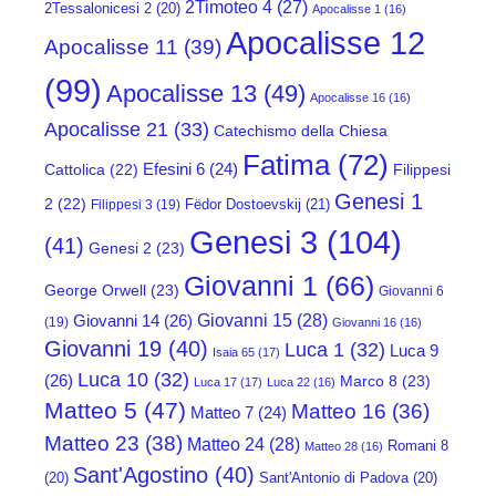
2Timoteo 4
(27)
2Tessalonicesi 2
(20)
Apocalisse 1
(16)
Apocalisse 12
Apocalisse 11
(39)
(99)
Apocalisse 13
(49)
Apocalisse 16
(16)
Apocalisse 21
(33)
Catechismo della Chiesa
Fatima
(72)
Efesini 6
(24)
Cattolica
(22)
Filippesi
Genesi 1
2
(22)
Fëdor Dostoevskij
(21)
Filippesi 3
(19)
Genesi 3
(104)
(41)
Genesi 2
(23)
Giovanni 1
(66)
George Orwell
(23)
Giovanni 6
Giovanni 15
(28)
Giovanni 14
(26)
(19)
Giovanni 16
(16)
Giovanni 19
(40)
Luca 1
(32)
Luca 9
Isaia 65
(17)
Luca 10
(32)
(26)
Marco 8
(23)
Luca 17
(17)
Luca 22
(16)
Matteo 5
(47)
Matteo 16
(36)
Matteo 7
(24)
Matteo 23
(38)
Matteo 24
(28)
Romani 8
Matteo 28
(16)
Sant'Agostino
(40)
(20)
Sant'Antonio di Padova
(20)