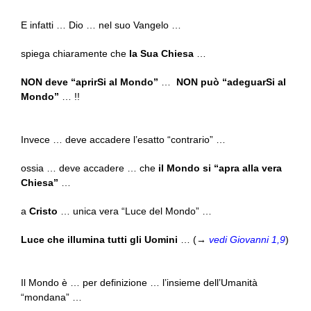
E infatti … Dio … nel suo Vangelo …
spiega chiaramente che
la Sua Chiesa
…
NON deve “aprirSi al Mondo”
…
NON può “adeguarSi al
Mondo”
… !!
Invece … deve accadere l’esatto “contrario” …
ossia … deve accadere … che
il Mondo si “apra alla vera
Chiesa”
…
a
Cristo
… unica vera “Luce del Mondo” …
Luce che illumina tutti gli Uomini
… (→
vedi Giovanni 1,9
)
Il Mondo è … per definizione … l’insieme dell’Umanità
“mondana” …