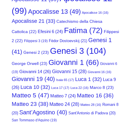
(99)
Apocalisse 13
(49)
Apocalisse 16
(16)
Apocalisse 21
(33)
Catechismo della Chiesa
Fatima
(72)
Efesini 6
(24)
Cattolica
(22)
Filippesi
Genesi 1
2
(22)
Fëdor Dostoevskij
(21)
Filippesi 3
(19)
Genesi 3
(104)
(41)
Genesi 2
(23)
Giovanni 1
(66)
George Orwell
(23)
Giovanni 6
Giovanni 15
(28)
Giovanni 14
(26)
(19)
Giovanni 16
(16)
Giovanni 19
(40)
Luca 1
(32)
Luca 9
Isaia 65
(17)
Luca 10
(32)
(26)
Marco 8
(23)
Luca 17
(17)
Luca 22
(16)
Matteo 5
(47)
Matteo 16
(36)
Matteo 7
(24)
Matteo 23
(38)
Matteo 24
(28)
Romani 8
Matteo 28
(16)
Sant'Agostino
(40)
(20)
Sant'Antonio di Padova
(20)
San Tommaso d'Aquino
(19)