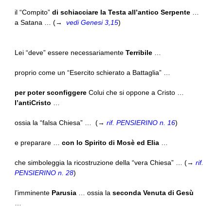
il “Compito”
di schiacciare la Testa all’antico Serpente
…
a Satana … (→
vedi Genesi 3,15
)
Lei “deve” essere necessariamente
Terribile
…
proprio come un “Esercito schierato a Battaglia” …
per
poter sconfiggere
Colui che si oppone a Cristo …
l’antiCristo
…
ossia la “falsa Chiesa” … (→
rif. PENSIERINO n. 16
)
e preparare …
con lo Spirito di Mosè ed Elia
…
che simboleggia la ricostruzione della “vera Chiesa” … (→
rif.
PENSIERINO n. 28
)
l’imminente
Parusia
… ossia la
seconda Venuta di Gesù
…