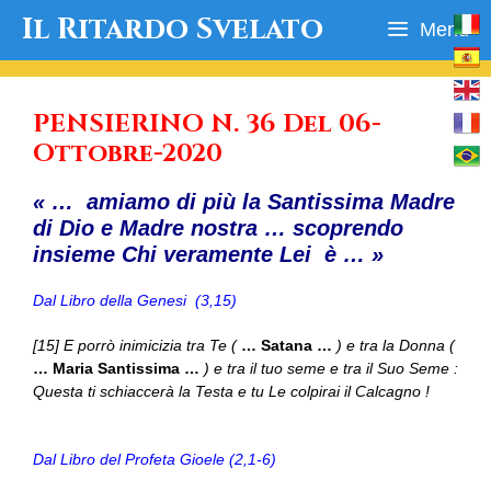
Vai
Il Ritardo Svelato
Menu
al
contenuto
PENSIERINO N. 36 Del 06-
Ottobre-2020
« … amiamo di più la Santissima Madre
di Dio e Madre nostra … scoprendo
insieme Chi veramente Lei è … »
Dal Libro della Genesi (3,15)
[15] E porrò inimicizia tra Te (
… Satana …
) e tra la Donna (
… Maria Santissima …
) e tra il tuo seme e tra il Suo Seme :
Questa ti schiaccerà la Testa e tu Le colpirai il Calcagno !
Dal Libro del Profeta Gioele (2,1-6)