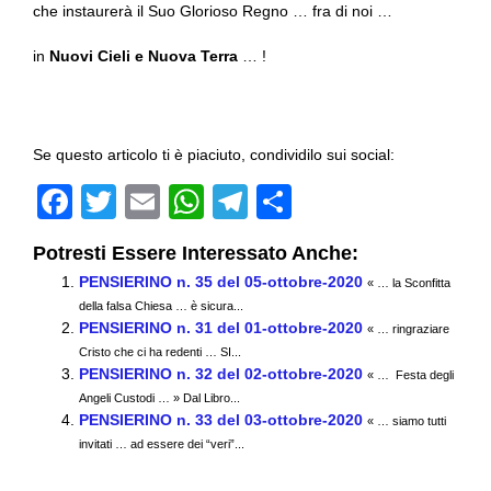
che instaurerà il Suo Glorioso Regno … fra di noi …
in
Nuovi Cieli e Nuova Terra
… !
Se questo articolo ti è piaciuto, condividilo sui social:
F
T
E
W
T
C
a
wi
m
h
el
o
Potresti Essere Interessato Anche:
c
tt
ail
at
e
n
PENSIERINO n. 35 del 05-ottobre-2020
« … la Sconfitta
e
er
s
gr
di
della falsa Chiesa … è sicura...
PENSIERINO n. 31 del 01-ottobre-2020
b
A
a
vi
« … ringraziare
Cristo che ci ha redenti … SI...
o
p
m
di
PENSIERINO n. 32 del 02-ottobre-2020
« … Festa degli
Angeli Custodi … » Dal Libro...
o
p
PENSIERINO n. 33 del 03-ottobre-2020
« … siamo tutti
k
invitati … ad essere dei “veri”...