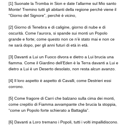
[1] Suonate la Tromba in Sion e date l’allarme sul Mio santo
Monte! Tremino tutti gli abitanti della regione perchè viene il
“Giorno del Signore”, perchè è vicino,
[2] Giorno di Tenebra e di caligine, giorno di nube e di
oscurità. Come l’aurora, si spande sui monti un Popolo
grande e forte; come questo non ce n’è stato mai e non ce
ne sarà dopo, per gli anni futuri di età in età.
[3] Davanti a Lui un Fuoco divora e dietro a Lui brucia una
fiamma. Come il Giardino dell’Eden è la Terra davanti a Lui e
dietro a Lui è un Deserto desolato, non resta alcun avanzo.
[4] Il loro aspetto è aspetto di Cavalli, come Destrieri essi
corrono.
[5] Come fragore di Carri che balzano sulla cima dei monti,
come crepitìo di Fiamma avvampante che brucia la stoppia,
“come un Popolo forte schierato a Battaglia”.
[6] Davanti a Loro tremano i Popoli, tutti i volti impallidiscono.